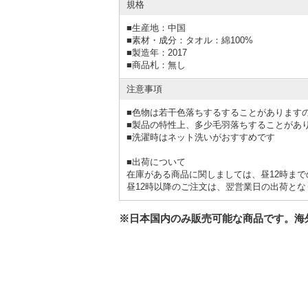
規格
■
生産地：中国
■
素材・成分：タオル：綿100%
■
製造年：2017
■
商品札：無し
注意事項
■色物は若干色落ちするすることがあります
■製品の特性上、多少毛羽落ちすることがあ
■洗濯時はネット洗いがおすすめです
■出荷について
在庫がある商品に関しましては、昼12時ま
昼12時以降のご注文は、翌営業日の出荷とな
※日本国内のみ販売可能な商品です。海