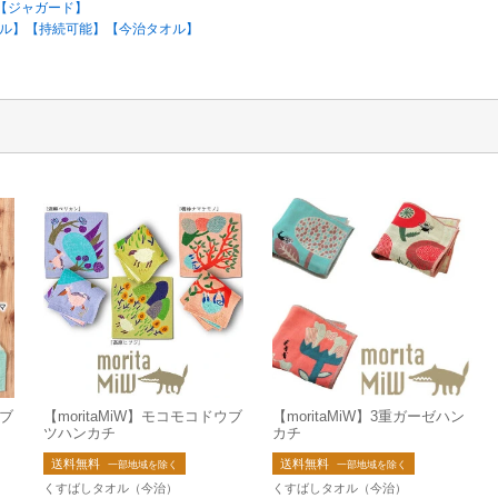
【ジャガード】
ブル】【持続可能】【今治タオル】
ウブ
【moritaMiW】モコモコドウブ
【moritaMiW】3重ガーゼハン
ツハンカチ
カチ
送料無料
送料無料
一部地域を除く
一部地域を除く
くすばしタオル（今治）
くすばしタオル（今治）