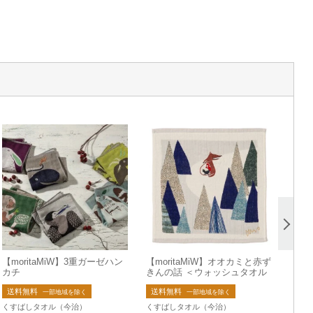
【moritaMiW】3重ガーゼハン
【moritaMiW】オオカミと赤ず
カチ
きんの話 ＜ウォッシュタオル
＞
送料無料
送料無料
一部地域を除く
一部地域を除く
くすばしタオル（今治）
くすばしタオル（今治）