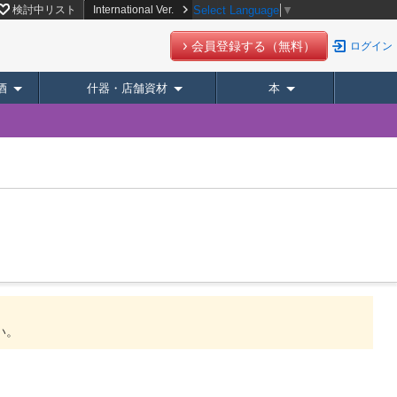
検討中リスト
International Ver.
Select Language
▼
会員登録する（無料）
ログイン
酒
什器・店舗資材
本
。
い。