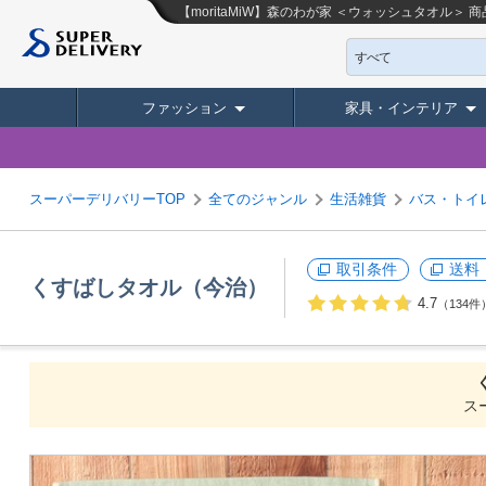
【moritaMiW】森のわが家 ＜ウォッシュタオル＞
商
すべて
ファッション
家具・インテリア
スーパーデリバリーTOP
全てのジャンル
生活雑貨
バス・トイ
取引条件
送料
くすばしタオル（今治）
4.7
（134件
ス