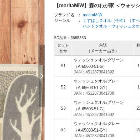
【moritaMiW】森のわが家 ＜ウォ
ブランド名
：
moritaMiW
ジャンル
：
くすばしタオル（今治）（すべ
ハンドタオル・ウォッシュタオ
SD品番：5695383
セット
内訳
番号
（メーカー
品番）
ウォッシュタオル/グリーン
S1
（A-65603-51-G）
JAN：4512873041692
ウォッシュタオル/グレー
S2
（A-65603-51-GY）
JAN：4512873041708
ウォッシュタオル/グリーン
S3
2
（A-65603-51-G）
JAN：4512873041692
ウォッシュタオル/グレー
S4
2
（A-65603-51-GY）
JAN：4512873041708