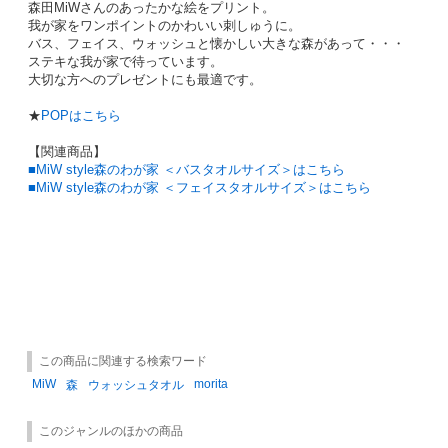
森田MiWさんのあったかな絵をプリント。
我が家をワンポイントのかわいい刺しゅうに。
バス、フェイス、ウォッシュと懐かしい大きな森があって・・・
ステキな我が家で待っています。
大切な方へのプレゼントにも最適です。
★
POPはこちら
【関連商品】
■MiW style森のわが家 ＜バスタオルサイズ＞はこちら
■MiW style
森のわが家 ＜フェイスタオルサイズ＞はこちら
この商品に関連する検索ワード
MiW
morita
森
ウォッシュタオル
このジャンルのほかの商品