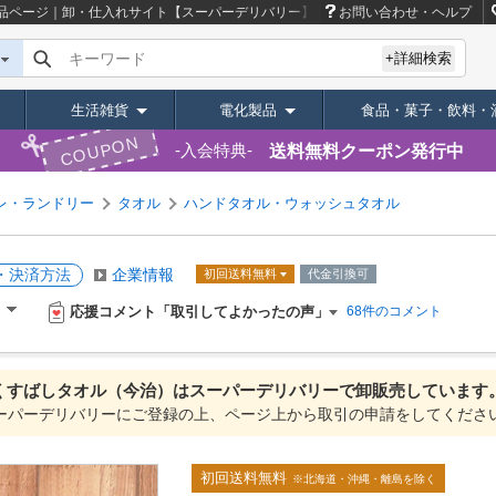
品ページ｜卸・仕入れサイト【スーパーデリバリー】
お問い合わせ・ヘルプ
キーワード
+詳細検索
生活雑貨
電化製品
食品・菓子・飲料・
COUPON
送料無料クーポン発行中
入会特典
レ・ランドリー
タオル
ハンドタオル・ウォッシュタオル
・決済方法
企業情報
初回送料無料
代金引換可
応援コメント「取引してよかったの声」
）
68件のコメント
くすばしタオル（今治）は
スーパーデリバリーで
卸販売しています
ーパーデリバリーにご登録の上、ページ上から取引の申請をしてくださ
初回送料無料
※北海道・沖縄・離島を除く