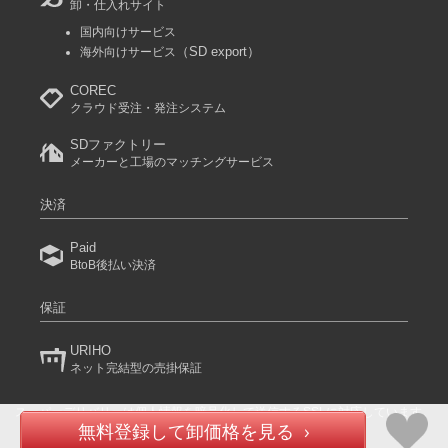
卸・仕入れサイト
国内向けサービス
（SD export）
海外向けサービス
COREC
クラウド受注・発注システム
SDファクトリー
メーカーと工場のマッチングサービス
決済
Paid
BtoB後払い決済
保証
URIHO
ネット完結型の売掛保証
スーパーデリバリーは個人情報を暗号化して送信するSSLに対応しています。
(C) 2024 RACCOON COMMERCE, Inc. All rights reserved.
無料登録して卸価格を見る