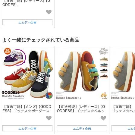
【直送可能】[レディース]【G
ODDES...
エムディ企画
よく一緒にチェックされている商品
【直送可能】[メンズ]【GODD
【直送可能】[レディース]【G
【直送可能】【
ESS】ゴッデス☆ボーダース
ODDESS】ゴッデス☆ベルク
ゴッデス☆ベ
ニーカー+enbridgeインソー
ロボーダースニーカー+enbrid
スニーカー+en
ル TG-2051
geインソール TG-2052
ル TG-205
エムディ企画
エムディ企画
エム