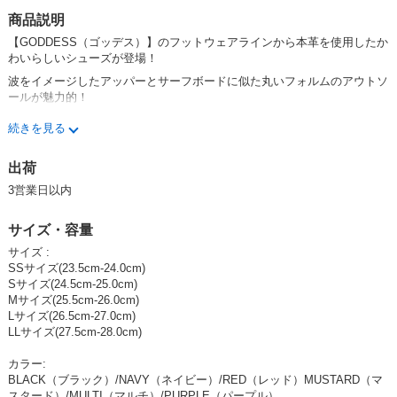
商品説明
SD品番：5875066S33
/ メーカー品番：TG-2051 厚底
【GODDESS（ゴッデス）】のフットウェアラインから本革を使用したか
わいらしいシューズが登場！
MULTI（マルチ） LL（27.5-28.0cm）
波をイメージしたアッパーとサーフボードに似た丸いフォルムのアウトソ
ールが魅力的！
カタログ価格（税抜）
¥7,900 / 1点
1セット (1点)
続きを見る
丸みのあるボディが足元にボリュームとインパクトを与えてくれます。
卸価格は
会員のみ公開
分厚くクッション性に優れたミッドソールとグリップ力に優れたアウトソ
出荷
SD品番：5875066S35
/ メーカー品番：TG-2051 厚底
ールの組み合わせ。
3営業日以内
ブランドロゴをかたどったオリジナルソールがGood！！
BLACK（ブラック） S（24.5-25.0cm）
サイズ展開も豊富なので、カップルではいてもOK!!
サイズ・容量
サイズ :
カタログ価格（税抜）
¥7,900 / 1点
SSサイズ(23.5cm-24.0cm)
1セット (1点)
Sサイズ(24.5cm-25.0cm)
enbridgeインソール搭載
卸価格は
会員のみ公開
Mサイズ(25.5cm-26.0cm)
Lサイズ(26.5cm-27.0cm)
厚底スニーカー用に開発されたアーチサポートインソール搭載
LLサイズ(27.5cm-28.0cm)
SD品番：5875066S37
/ メーカー品番：TG-2051 厚底
・踵から土踏まずまで硬質のアーチ素材を使用し、三点アーチをより的確
にサポートします。
カラー:
BLACK（ブラック） M（25.5-26.0cm）
BLACK（ブラック）/NAVY（ネイビー）/RED（レッド）MUSTARD（マ
・踵部分の高反発EVA素材が歩行時の衝撃を吸収します。
スタード）/MULTI（マルチ）/PURPLE（パープル）