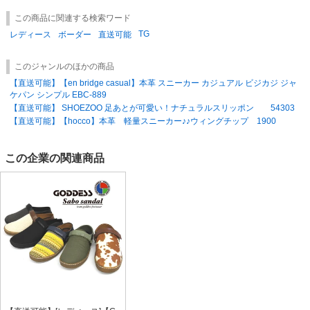
小売店メッセージに記載お願いいたします。
この商品に関連する検索ワード
PURPLE（パープル） M（25.5-26.0cm）
TG
※1-より実物に近づけた色味で画像を作成し掲載させて頂いておりますが
レディース
ボーダー
直送可能
商品写真の色合いは、お使いの環境（PC/MOBILE）などにより実物と多
カタログ価格（税抜）
¥7,900 / 1点
少異なる場合がございます。
このジャンルのほかの商品
1セット (1点)
※2-流動在庫につきまして、在庫の更新遅れによる欠品が発生する場合が
【直送可能】【en bridge casual】本革 スニーカー カジュアル ビジカジ ジャ
卸価格は
会員のみ公開
ございます。
ケパン シンプル EBC-889
【直送可能】 SHOEZOO 足あとが可愛い！ナチュラルスリッポン 54303
上記あらかじめご了承ください。
SD品番：5875066S43
/ メーカー品番：TG-2051 厚底
【直送可能】【hocco】本革 軽量スニーカー♪♪ウィングチップ 1900
PURPLE（パープル） LL（27.5-28.0cm）
この企業の関連商品
カタログ価格（税抜）
¥7,900 / 1点
1セット (1点)
卸価格は
会員のみ公開
SD品番：5875066S45
/ メーカー品番：TG-2051 厚底