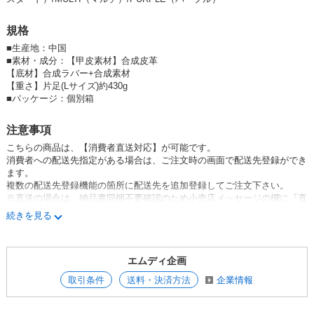
・表面には肌触りの良いメッシュ素材を使用。本体部分は通気口のあるE
カタログ価格（税抜）
¥7,900 / 1点
VA素材を使用しているため通気性に優れています。
1セット (1点)
規格
卸価格は
会員のみ公開
■
生産地：中国
■
素材・成分：【甲皮素材】合成皮革
SD品番：5875066S38
/ メーカー品番：TG-2051 厚底
【底材】合成ラバー+合成素材
【重さ】片足(Lサイズ)約430g
PURPLE（パープル） SS（23.5-24.0cm）
■
パッケージ：個別箱
カタログ価格（税抜）
¥7,900 / 1点
注意事項
1セット (1点)
こちらの商品は、【消費者直送対応】が可能です。
消費者への配送先指定がある場合は、ご注文時の画面で配送先登録ができ
卸価格は
会員のみ公開
ます。
複数の配送先登録機能の箇所に配送先を追加登録してご注文下さい。
SD品番：5875066S41
/ メーカー品番：TG-2051 厚底
※直送の場合は、納品書同梱不要確認のため小売店メッセージの欄に『直
送』と記載お願いします。
続きを見る
PURPLE（パープル） S（24.5-25.0cm）
※配送業者は佐川急便になります。
カタログ価格（税抜）
¥7,900 / 1点
日時指定は
エムディ企画
午前中
1セット (1点)
12時〜14時
取引条件
送料・決済方法
卸価格は
企業情報
会員のみ公開
14時〜16時
16時〜18時
SD品番：5875066S42
/ メーカー品番：TG-2051 厚底
18時〜21時がお受けできます。