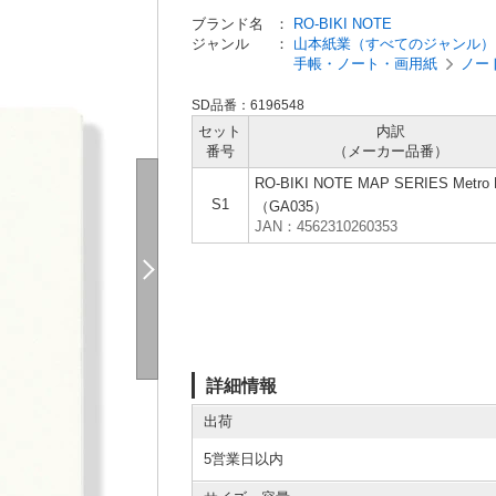
ブランド名
：
RO-BIKI NOTE
ジャンル
：
山本紙業（すべてのジャンル）
手帳・ノート・画用紙
ノー
SD品番：6196548
セット
内訳
番号
（メーカー
品番）
RO-BIKI NOTE MAP SERIES Metro
S1
（GA035）
JAN：4562310260353
詳細情報
出荷
5営業日以内