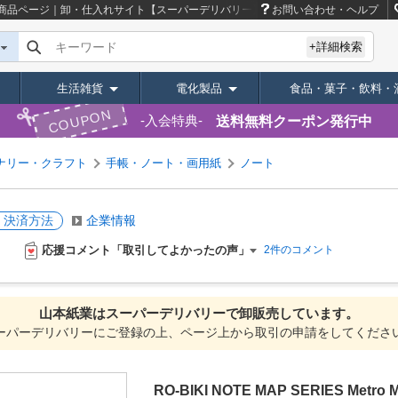
商品ページ｜卸・仕入れサイト【スーパーデリバリー】
お問い合わせ・ヘルプ
キーワード
+詳細検索
生活雑貨
電化製品
食品・菓子・飲料・
COUPON
送料無料クーポン発行中
入会特典
ナリー・クラフト
手帳・ノート・画用紙
ノート
・決済方法
企業情報
応援コメント「取引してよかったの声」
2件のコメント
山本紙業は
スーパーデリバリーで
卸販売しています。
ーパーデリバリーにご登録の上、ページ上から取引の申請をしてくださ
RO-BIKI NOTE MAP SERIES Met