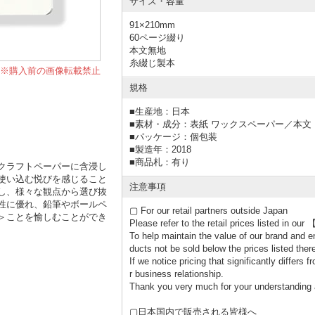
サイズ・容量
91×210mm
60ページ綴り
本文無地
糸綴じ製本
※購入前の画像転載禁止
規格
■
生産地：日本
■
素材・成分：表紙 ワックスペーパー／本文
■
パッケージ：個包装
■
製造年：2018
■
商品札：有り
クラフトペーパーに含浸し
使い込む悦びを感じること
注意事項
し、様々な観点から選び抜
性に優れ、鉛筆やボールペ
▢ For our retail partners outside Japan
＞ことを愉しむことができ
Please refer to the retail prices listed i
To help maintain the value of our brand and e
ducts not be sold below the prices listed ther
If we notice pricing that significantly differ
r business relationship.
Thank you very much for your understanding 
▢日本国内で販売される皆様へ