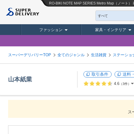
RO-BIKI NOTE MAP SERIES Metro Map（ノート）
すべて
ファッション
家具・インテリア
スーパーデリバリーTOP
全てのジャンル
生活雑貨
ステーショ
取引条件
送料
山本紙業
4.6
（3件）
ス