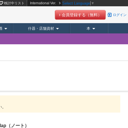
検討中リスト
International Ver.
Select Language
▼
会員登録する（無料）
ログイン
酒
什器・店舗資材
本
い。
ro Map（ノート）