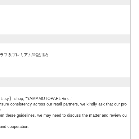
 ラフ系プレミアム筆記用紙
n our 【Etsy】 shop, "YAMAMOTOPAPERinc."
nsure consistency across our retail partners, we kindly ask that our pro
e.
s from these guidelines, we may need to discuss the matter and review ou
and cooperation.