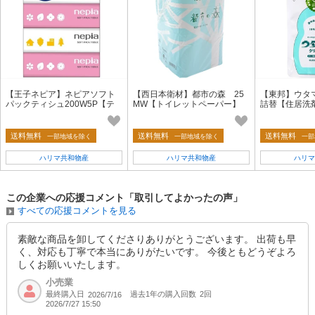
【王子ネピア】ネピアソフト
【西日本衛材】都市の森 25
【東邦】ウタ
パックティシュ200W5P【テ
MW【トイレットペーパー】
詰替【住居洗
ィッシュ】
送料無料
送料無料
送料無料
一部地域を除く
一部地域を除く
一部
ハリマ共和物産
ハリマ共和物産
ハリマ
この企業への応援コメント「取引してよかったの声」
すべての応援コメントを見る
素敵な商品を卸してくださりありがとうございます。 出荷も早
く、対応も丁寧で本当にありがたいです。 今後ともどうぞよろ
しくお願いいたします。
小売業
最終購入日
過去1年の購入回数
2回
2026/7/16
2026/7/27 15:50