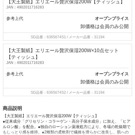
【大王製紙】エリエール贅沢保湿200W【ティッシュ】
JAN：4902011716283
参考上代
オープンプライス
卸価格は
会員のみ公開
SD品番：6365674S1
/ メーカー品番：31194
【大王製紙】エリエール贅沢保湿200W×10点セット
【ティッシュ】
JAN：4902011716283
参考上代
オープンプライス
卸価格は
会員のみ公開
SD品番：6365674S2
/ メーカー品番：31194
商品説明
【大王製紙】エリエール贅沢保湿200W【ティッシュ】
●従来成分「グリセリン・コラーゲン・高分子保水成分」に加え、「ヒア
ルロン酸」を配合。●独自のローション薬液処方により、冬場の乾燥期で
もしっとり感を維持。●2種類の柔軟剤で繊維を滑らかに改良し、肌への