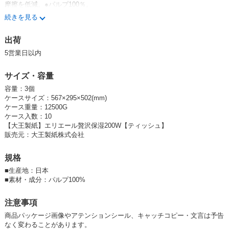
摩擦を低減。●パルプ100％。
続きを見る
関連ワード： ティッシュ
出荷
大王製紙 商品一覧
5営業日以内
サイズ・容量
容量：3個
ケースサイズ：567×295×502(mm)
ケース重量：12500G
ケース入数：10
【大王製紙】エリエール贅沢保湿200W【ティッシュ】
販売元：大王製紙株式会社
規格
■
生産地：日本
■
素材・成分：パルプ100%
注意事項
商品パッケージ画像やアテンションシール、キャッチコピー・文言は予告
なく変わることがあります。