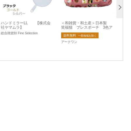
ハンドミラーLL 【株式会
＜和雑貨・和土産＞日本製
社ヤマムラ】
笑福猫 ブレスポーチ 3色ア
ソート No.303-583
総合雑貨卸 Fine Selection
送料無料
一部地域を除く
アークワン