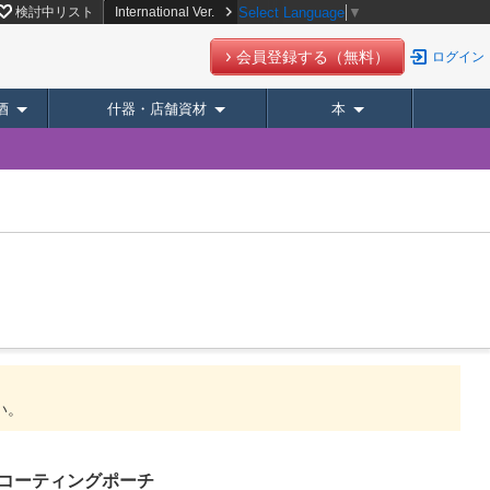
検討中リスト
International Ver.
Select Language
▼
会員登録する（無料）
ログイン
酒
什器・店舗資材
本
い。
コーティングポーチ