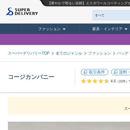
【華やかで明るい花柄】エスポワールコーティング
すべて
ファッション
家具・インテリア
スーパーデリバリーTOP
全てのジャンル
ファッション
バッグ
取引条件
送料
コージカンパニー
4.6
（22件）
ス