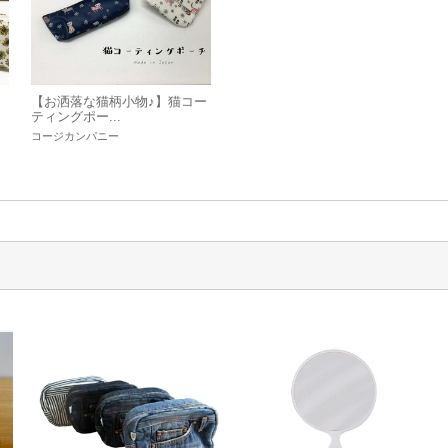
【お洒落な猫柄小物♪】猫コー
ティングポー...
コージカンパニー