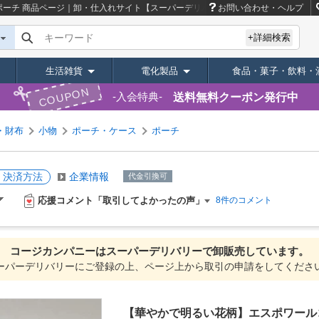
ポーチ
商品ページ｜卸・仕入れサイト【スーパーデリバリー】
お問い合わせ・ヘルプ
キーワード
+詳細検索
生活雑貨
電化製品
食品・菓子・飲料・
COUPON
送料無料クーポン発行中
入会特典
・財布
小物
ポーチ・ケース
ポーチ
・決済方法
企業情報
代金引換可
応援コメント「取引してよかったの声」
8件のコメント
コージカンパニーは
スーパーデリバリーで
卸販売しています。
ーパーデリバリーにご登録の上、ページ上から取引の申請をしてくださ
【華やかで明るい花柄】エスポワール