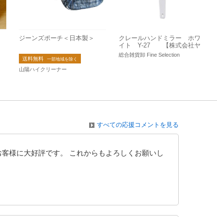
ジーンズポーチ＜日本製＞
クレールハンドミラー ホワ
イト Y-27 【株式会社ヤ
マムラ】
総合雑貨卸 Fine Selection
送料無料
一部地域を除く
山陽ハイクリーナー
すべての応援コメントを見る
お客様に大好評です。 これからもよろしくお願いし