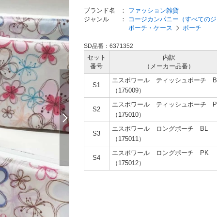
ブランド名
：
ファッション雑貨
ジャンル
：
コージカンパニー（すべてのジ
ポーチ・ケース
ポーチ
SD品番：6371352
セット
内訳
番号
（メーカー
品番）
エスポワール ティッシュポーチ B
S1
（175009）
エスポワール ティッシュポーチ P
S2
（175010）
エスポワール ロングポーチ BL
S3
（175011）
エスポワール ロングポーチ PK
S4
（175012）