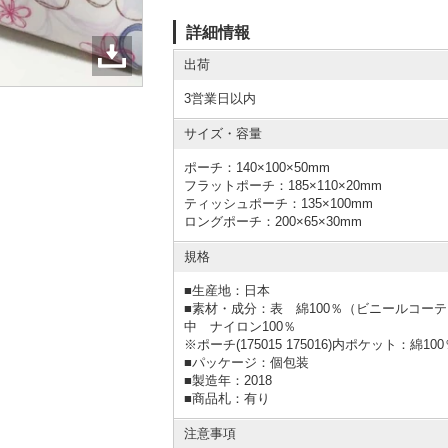
詳細情報
出荷
3営業日以内
サイズ・容量
ポーチ：140×100×50mm
フラットポーチ：185×110×20mm
ティッシュポーチ：135×100mm
ロングポーチ：200×65×30mm
規格
■
生産地：日本
■
素材・成分：表 綿100％（ビニールコー
中 ナイロン100％
※ポーチ(175015 175016)内ポケット：
■
パッケージ：個包装
■
製造年：2018
■
商品札：有り
注意事項