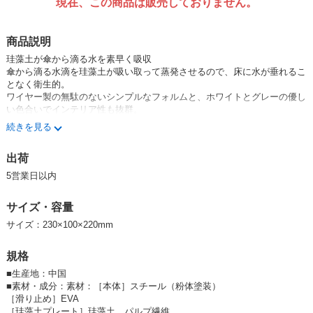
現在、この商品は販売しておりません。
商品説明
珪藻土が傘から滴る水を素早く吸収
傘から滴る水滴を珪藻土が吸い取って蒸発させるので、床に水が垂れるこ
となく衛生的。
ワイヤー製の無駄のないシンプルなフォルムと、ホワイトとグレーの優し
い色合いでインテリア性も抜群。
デザイン性と機能性を兼ね備えた傘立てです。
続きを見る
置く場所に困らないスリムタイプ。
出荷
ノベルティ、雑貨、景品、ギフト、プレゼント、キッチン、小物、食器、
5営業日以内
日用品、生活、便利、おしゃれ、収納
サイズ・容量
サイズ：230×100×220mm
規格
■
生産地：中国
■
素材・成分：素材：［本体］スチール（粉体塗装）
［滑り止め］EVA
［珪藻土プレート］珪藻土、パルプ繊維