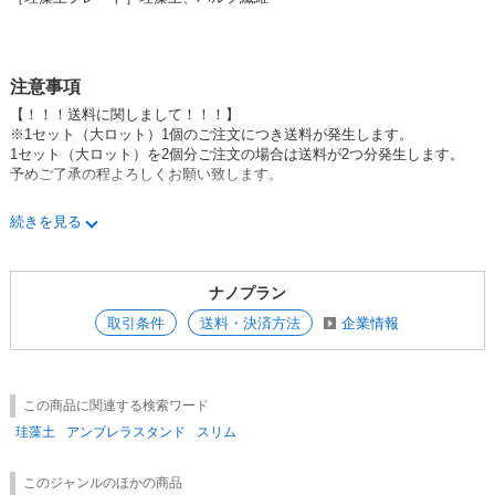
注意事項
【！！！送料に関しまして！！！】
※1セット（大ロット）1個のご注文につき送料が発生します。
1セット（大ロット）を2個分ご注文の場合は送料が2つ分発生します。
予めご了承の程よろしくお願い致します。
続きを見る
2017年11月1日より送料値上げにより、送料設定・条件が変更となってお
ります。
ナノプラン
下記【送料値上げによる取引条件変更のお知らせ】をご確認後、商品ご注
文をお願い致します。
取引条件
送料・決済方法
企業情報
弊社の商品は、貴社品番にて管理されております。
貴社品番の、頭アルファベットコードにて区別表記されております。
送料値上げにより、他コードを纏めての、商品出荷が不可となります。
この商品に関連する検索ワード
上記内容の詳しい詳細は、下記、【送料値上げによる取引条件変更のお知
らせ】リンクより ご確認のほど、よろしくお願いいたします。
珪藻土
アンブレラスタンド
スリム
【送料値上げによる取引条件変更のお知らせ】
このジャンルのほかの商品