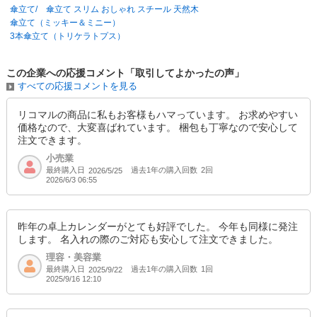
傘立て/ 傘立て スリム おしゃれ スチール 天然木
傘立て（ミッキー＆ミニー）
御注文のタイミングによっては、まれに欠品・完売となる場合がございま
3本傘立て（トリケラトプス）
すのでお急ぎの場合は御注文前にお問い合せ下さいませ。
この企業への応援コメント「取引してよかったの声」
すべての応援コメントを見る
リコマルの商品に私もお客様もハマっています。 お求めやすい
価格なので、大変喜ばれています。 梱包も丁寧なので安心して
注文できます。
小売業
最終購入日
過去1年の購入回数
2回
2026/5/25
2026/6/3 06:55
昨年の卓上カレンダーがとても好評でした。 今年も同様に発注
します。 名入れの際のご対応も安心して注文できました。
理容・美容業
最終購入日
過去1年の購入回数
1回
2025/9/22
2025/9/16 12:10