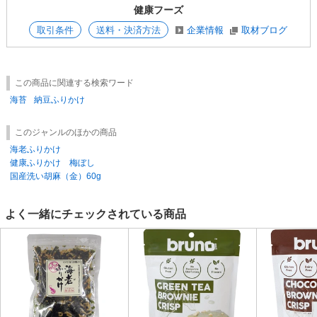
健康フーズ
取引条件
送料・決済方法
企業情報
取材ブログ
この商品に関連する検索ワード
海苔
納豆ふりかけ
このジャンルのほかの商品
海老ふりかけ
健康ふりかけ 梅ぼし
国産洗い胡麻（金）60g
よく一緒にチェックされている商品