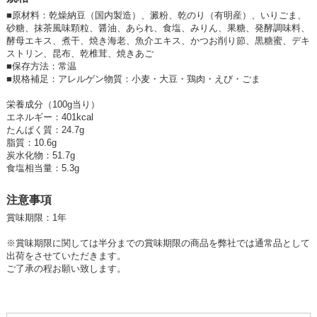
■
原材料：乾燥納豆（国内製造）、澱粉、乾のり（有明産）、いりごま、
砂糖、抹茶風味顆粒、醤油、あられ、食塩、みりん、果糖、発酵調味料、
酵母エキス、煮干、焼き海老、魚介エキス、かつお削り節、黒糖蜜、デキ
ストリン、昆布、乾椎茸、焼きあご
■
保存方法：常温
■
規格補足：アレルゲン物質：小麦・大豆・鶏肉・えび・ごま
栄養成分（100g当り）
エネルギー：401kcal
たんぱく質：24.7g
脂質：10.6g
炭水化物：51.7g
食塩相当量：5.3g
注意事項
賞味期限：1年
※賞味期限に関しては半分までの賞味期限の商品を弊社では通常品として
出荷をさせていただきます。
ご了承の程お願い致します。