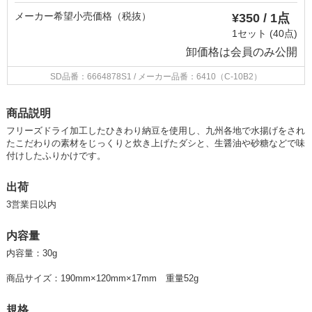
メーカー希望小売価格（税抜）
¥350 / 1点
1セット (40点)
卸価格は
会員のみ公開
SD品番：6664878S1
/ メーカー品番：6410（C-10B2）
商品説明
フリーズドライ加工したひきわり納豆を使用し、九州各地で水揚げをされ
たこだわりの素材をじっくりと炊き上げたダシと、生醤油や砂糖などで味
付けしたふりかけです。
出荷
3営業日以内
内容量
内容量：30g
商品サイズ：190mm×120mm×17mm 重量52g
規格