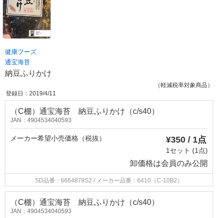
健康フーズ
通宝海苔
納豆ふりかけ
（軽減税率対象商品）
登録日：2019/4/11
（C棚）通宝海苔 納豆ふりかけ（c/s40）
JAN：4904534040593
メーカー希望小売価格（税抜）
¥350 / 1点
1セット (1点)
卸価格は
会員のみ公開
SD品番：6664878S2
/ メーカー品番：6410（C-10B2）
（C棚）通宝海苔 納豆ふりかけ（c/s40）
JAN：4904534040593