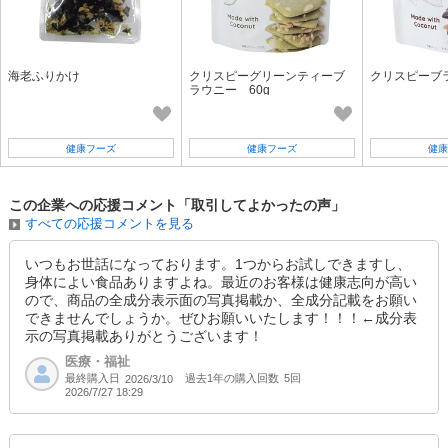
海老ふりかけ
クリスピーグリーンティーブ
クリスピーブラ
ラウニー 60g
健康フーズ
健康フーズ
健康
この企業への応援コメント「取引してよかったの声」
すべての応援コメントを見る
いつもお世話になっております。1つからお試しできますし、
身体によい食品ありますよね。最近のお客様は健康志向が高い
ので、商品の全成分表示面の写真掲載か、全成分記載をお願い
できませんでしょうか。ぜひお願いいたします！！！←成分表
示の写真掲載ありがとうございます！
医療・福祉
最終購入日
過去1年の購入回数
5回
2026/3/10
2026/7/27 18:29