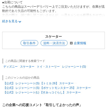
●出荷について
こちらの商品はスーパーデリバリー上でご注文いただけますが、在庫が流
動的であり欠品の可能性もございます。
欠品の際は、誠に申し訳ございませんが、一旦キャンセル処理をさせてい
ただいております。
続きを見る
●出荷最低金額について
弊社では、出荷時の金額が15000円(税抜)以上で運賃元払いにさせていた
スケーター
だいております。
※ご注意※
取引条件
送料・決済方法
企業情報
欠品などにより出荷時の金額が15000円(税抜)に満たない場合、申し訳ご
ざいませんが送料600円(税抜)を頂戴する場合がございます。
誠に勝手ながら、ご了承のほど宜しくお願いいたします。
この商品に関連する検索ワード
●出荷のタイミングについて
在庫がある場合は、3営業日以内。
ディズニー
スケーター
トイ・ストーリー
レジャーシート(S)
このジャンルのほかの商品
【公式】 レジャーシート(S) 【トミカ 26】 スケーター
【公式】 レジャーシート(S) 【ポケットモンスター 25】 スケーター
【公式】 レジャーシート(L) 【すみっコぐらし】 スケーター
この企業への応援コメント「取引してよかったの声」