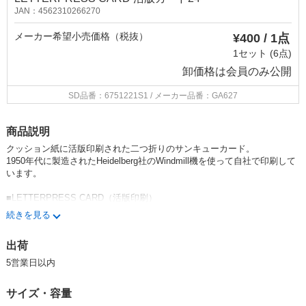
JAN：4562310266270
メーカー希望小売価格（税抜）
¥400 / 1点
1セット (6点)
卸価格は
会員のみ公開
SD品番：6751221S1
/ メーカー品番：GA627
商品説明
クッション紙に活版印刷された二つ折りのサンキューカード。
1950年代に製造されたHeidelberg社のWindmill機を使って自社で印刷して
います。
■LETTERPRESS CARD（活版印刷）
活版印刷とは凸版を用いて、紙に対して加圧することにより印字させる旧
続きを見る
来の印刷技法です。
現在のオフセット 印刷やデジタルプリントによる大量生産化、効率生産
出荷
化される前は広くこの技法が使われていました。昨今は活版印刷による独
特な風合い（特に紙に対して加圧することにより生まれる凹みや文字輪郭
5営業日以内
の美しさ）が 見直され、北米やヨーロッパの若者を中心に新たなデザイ
ン・活版印刷工房が立ち上がりグリーティングカード、 招待状、名刺な
サイズ・容量
どいったスペシャルな印刷物が人気です。