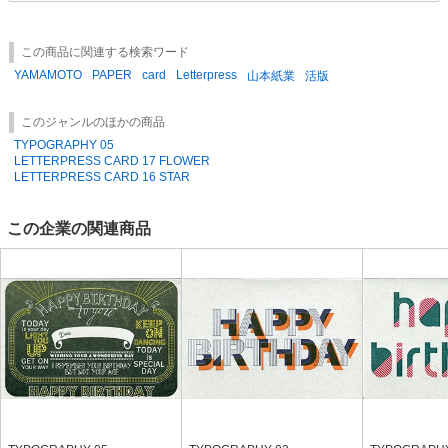
ブランド価値の維持と販売店様間での価格の一貫性を保つため、掲載価格
を下回る価格での販売はお控えいただきますようお願い申し上げます。
万一、これらのガイドラインと大きく異なる価格設定が確認された場合に
この商品に関連する検索ワード
は、状況についてご相談のうえ、今後のお取引について見直しをさせてい
YAMAMOTO
PAPER
card
Letterpress
ただく場合がございます。
山本紙業
活版
ご理解とご協力を賜りますよう、よろしくお願い申し上げます。
このジャンルのほかの商品
TYPOGRAPHY 05
LETTERPRESS CARD 17 FLOWER
LETTERPRESS CARD 16 STAR
この企業の関連商品