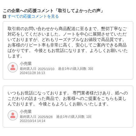
この企業への応援コメント「取引してよかったの声」
すべての応援コメントを見る
取引前のお問い合わせから商品配送に至るまで、懇切丁寧なご
対応をしてくださいました。ノートを中心に展開させていただ
いておりますが、どれもリーズナブルなお値段で高品質です。
お客様のリピート率も非常に高く、安心してご案内できる商品
ばかりです。 今後ともお世話になります、よろしくお願いいた
します。
小売業
最終購入日
過去1年の購入回数
3回
2025/10/10
2024/11/28 16:13
いつもお世話になっております。 専門業者様だけあり、紙への
こだわりの詰まった商品で、お客様へのご提案をこちらも楽し
んでおります。 今後ともよろしくお願いいたします。
小売業
最終購入日
過去1年の購入回数
1回
2025/9/28
2022/10/14 14:14