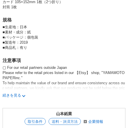
カード 105×152mm 1枚（2つ折り）
封筒 1枚
規格
■
生産地：日本
■
素材・成分：紙
■
パッケージ：個包装
■
製造年：2019
■
商品札：有り
注意事項
▢ For our retail partners outside Japan
Please refer to the retail prices listed in our 【Etsy】 shop, "YAMAMOTO
PAPERinc."
To help maintain the value of our brand and ensure consistency across ou
r retail partners, we kindly ask that our products not be sold below the pric
es listed there.
続きを見る
If we notice pricing that significantly differs from these guidelines, we may
need to discuss the matter and review our business relationship.
Thank you very much for your understanding and cooperation.
山本紙業
▢日本国内で販売される皆様へ
取引条件
送料・決済方法
企業情報
小売設定価格は参考上代をご参照ください。