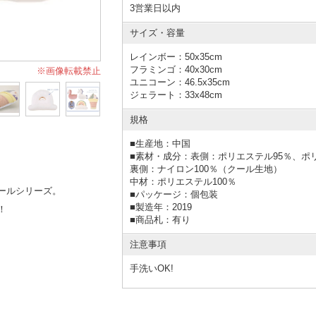
3営業日以内
サイズ・容量
レインボー：50x35cm
フラミンゴ：40x30cm
※画像転載禁止
ユニコーン：46.5x35cm
ジェラート：33x48cm
規格
■
生産地：中国
■
素材・成分：表側：ポリエステル95％、ポ
裏側：ナイロン100％（クール生地）
中材：ポリエステル100％
ールシリーズ。
■
パッケージ：個包装
■
製造年：2019
！
■
商品札：有り
注意事項
手洗いOK!