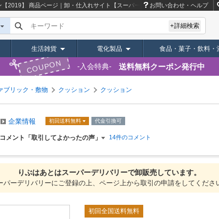
2019】
商品ページ｜卸・仕入れサイト【スーパーデリバリー】
お問い合わせ・ヘルプ
キーワード
+詳細検索
生活雑貨
電化製品
食品・菓子・飲料・
COUPON
送料無料クーポン発行中
入会特典
ァブリック・敷物
クッション
クッション
企業情報
初回送料無料
代金引換可
コメント「取引してよかったの声」
14件のコメント
りぶはあとは
スーパーデリバリーで
卸販売しています。
ーパーデリバリーにご登録の上、ページ上から取引の申請をしてくださ
初回全国送料無料