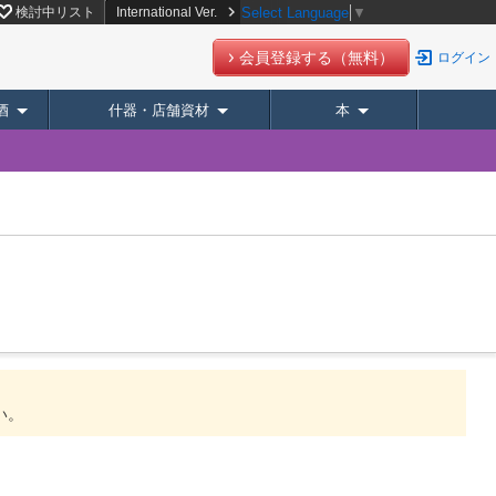
検討中リスト
International Ver.
Select Language
▼
会員登録する（無料）
ログイン
酒
什器・店舗資材
本
い。