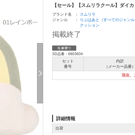
【セール】【スムリラクール】ダイカッ
ブランド名
：
スムリラ
ジャンル
：
りぶはあと（すべてのジャンル
クッション
掲載終了
SD品番：6803604
セット
内訳
番号
（メーカー
品番
現在、
詳細情報
出荷