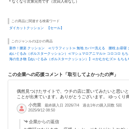
＊なくなり次第完売です（次回入荷なし）
この商品に関連する検索ワード
ダイカットクッション
【セール】
このジャンルのほかの商品
新作！腰楽 クッション ≪リラフィット≫ 無地 カバー洗える 腰枕 お昼寝
ぬいぐるみ（ボルスタークッション）≪マシュマロアニマル≫ コロコロ もち
海の生き物【ぬいぐるみ（ボルスタークッション）】≪かむかむズ≫ もちも
この企業への応援コメント「取引してよかったの声」
偶然見つけたサイトで、ウチの店に置いてみたいと思いと
ことが出来ています。ありがとうございます。 ゆっくり
小売業
最終購入日
過去1年の購入回数
5回
2026/7/4
2025/9/12 08:50
企業からの返信