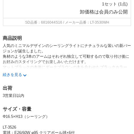
1セット (1点)
卸価格は
会員のみ公開
SD品番：6816044S16
/ メーカー品番：LT-3530WH
商品説明
人気のミニマルデザインのシーリングライトにナチュラルな装いの新バー
ジョンが誕生しました。
角材のような3本のアームはそれぞれ独立して可動するので取り付け後に
お好みのスタイリングでお楽しみいただけます。
マットブラックの本体にダークブラウンの木を合わせたブラックカラー
は、シャープで高級感のある組み合わせです。
続きを見る
清潔感と優しい印象のホワイトにはナチュラルカラーの木を合わせまし
た。
出荷
アットホームな場所におすすめです。
3営業日以内
サイズ・容量
Φ16.5×H13（シーリング）
LT-3526
電球：E26/60W φ95 クリアボール球×6付