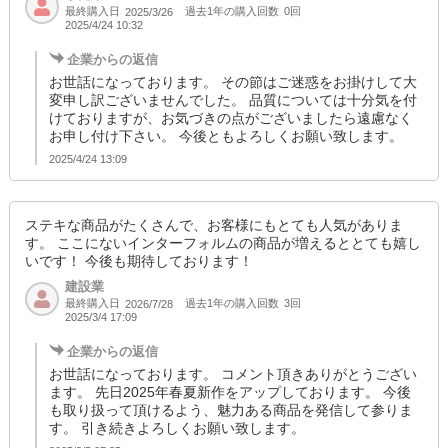
最終購入日
過去1年の購入回数
0回
2025/3/26
2025/4/24 10:32
企業からの返信
お世話になっております。 その節はご迷惑をお掛けして大
変申し訳ございませんでした。 品質については十分気を付
けておりますが、お気づきの点がございましたら遠慮なく
お申し付け下さい。 今後ともよろしくお願い致します。
2025/4/24 13:09
ステキな商品がたくさんで、お客様にもとても人気がありま
す。 ここにないインターフォルムの商品が増えるととても嬉し
いです！ 今後も期待しております！
建設業
最終購入日
過去1年の購入回数
3回
2026/7/28
2025/3/4 17:09
企業からの返信
お世話になっております。 コメント頂きありがとうござい
ます。 先日2025年春夏新作をアップしております。 今後
も取り扱って頂けるよう、魅力ある商品を発信して参りま
す。 引き続きよろしくお願い致します。