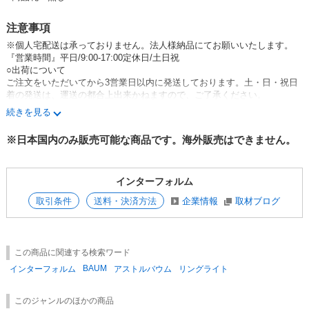
注意事項
※個人宅配送は承っておりません。法人様納品にてお願いいたします。
『営業時間』平日/9:00-17:00定休日/土日祝
○出荷について
ご注文をいただいてから3営業日以内に発送しております。土・日・祝日
着の発送は、運送の都合上出来かねますので、ご了承ください。
下代(卸売価格)合計3万円以上で送料無料です(弊社元払い)。
続きを見る
金額が下回った場合は、別途送料を頂戴します。
○販売価格について
※日本国内のみ販売可能な商品です。海外販売はできません。
全ての取引先様へ、上代価格での販売にご協力をお願いしております。一
定期間のSALEなどを除き、常時値引きしての販売はお控えいただきます
よう、ご理解・ご協力をお願い致します。
インターフォルム
○商品・在庫について
本サイトと、弊社の在庫は連動していない為、出品中でも在庫切れの場合
取引条件
送料・決済方法
企業情報
取材ブログ
がございます。何卒ご了承ください。
商品の誤納、不良や着時破損などの場合がございますので、到着後、必ず
検品をお願い致します。万が一不具合がございましたら、7日以内にご連
絡ください。
この商品に関連する検索ワード
BAUM
インターフォルム
アストルバウム
リングライト
このジャンルのほかの商品