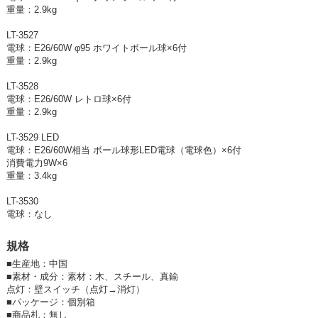
重量：2.9kg
LT-3527
電球：E26/60W φ95 ホワイトボール球×6付
重量：2.9kg
LT-3528
電球：E26/60W レトロ球×6付
重量：2.9kg
LT-3529 LED
電球：E26/60W相当 ボール球形LED電球（電球色）×6付
消費電力9W×6
重量：3.4kg
LT-3530
電球：なし
規格
■
生産地：中国
■
素材・成分：素材：木、スチール、真鍮
点灯：壁スイッチ（点灯→消灯）
■
パッケージ：個別箱
■
商品札：無し