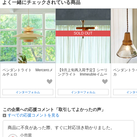
よく一緒にチェックされている商品
SOLD OUT
ペンダントライト Merceroメ
【9月上旬再入荷予定】シーリ
ペンダントライ
ルチェロ
ングライト Immeubleイムー
カ
ブル
インターフォルム
インターフォルム
インタ
この企業への応援コメント「取引してよかったの声」
すべての応援コメントを見る
商品に不良があった際、すぐに対応頂き助かりました。
小売業