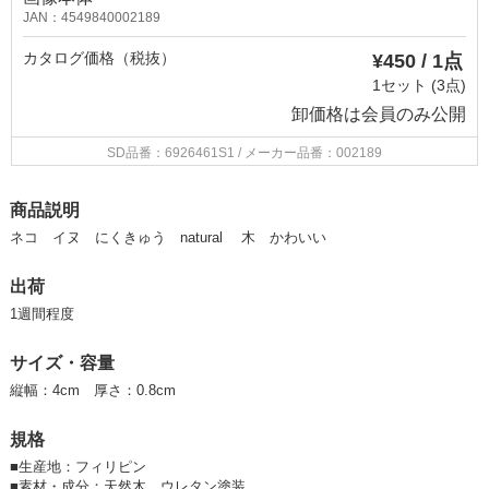
JAN：4549840002189
カタログ価格（税抜）
¥450 / 1点
1セット (3点)
卸価格は
会員のみ公開
SD品番：6926461S1
/ メーカー品番：002189
商品説明
ネコ イヌ にくきゅう natural 木 かわいい
出荷
1週間程度
サイズ・容量
縦幅：4cm 厚さ：0.8cm
規格
■
生産地：フィリピン
■
素材・成分：天然木 ウレタン塗装