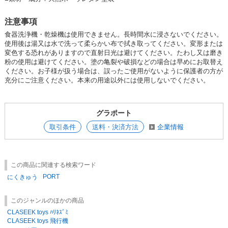
注意事項
食器洗浄機・乾燥機は使用できません。長時間水に浸さないでください。
使用後は湯又は水で洗って柔らかい布で拭き取ってください。変形または
変色する恐れがありますので直射日光は避けてください。たわし又は磨き
粉の使用は避けてください。塗の亀裂や破損などの場合は早めにお取替え
ください。お子様が扱う場合は、誤ったご使用がないように保護者の方が
充分にご注意ください。本来の用途以外には使用しないでください。
グラポート
取引条件
送料・決済方法
企業情報
この商品に関連する検索ワード
PORT
にくきゅう
このジャンルのほかの商品
CLASEEK toys ﾊﾘﾈｽﾞﾐ
CLASEEK toys 飛行機