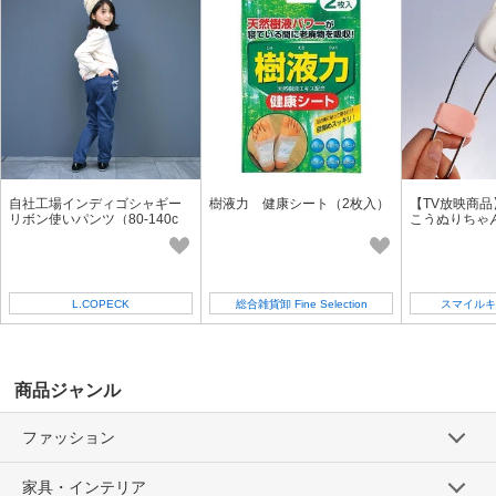
自社工場インディゴシャギー
樹液力 健康シート（2枚入）
【TV放映商
リボン使いパンツ（80-140c
こうぬりちゃ
m)子供服ブランド『L.COPEC
す】軟こうぬ
K（エルコペック）』C7393
替えパッド
L.COPECK
総合雑貨卸 Fine Selection
スマイルキ
商品ジャンル
ファッション
家具・インテリア