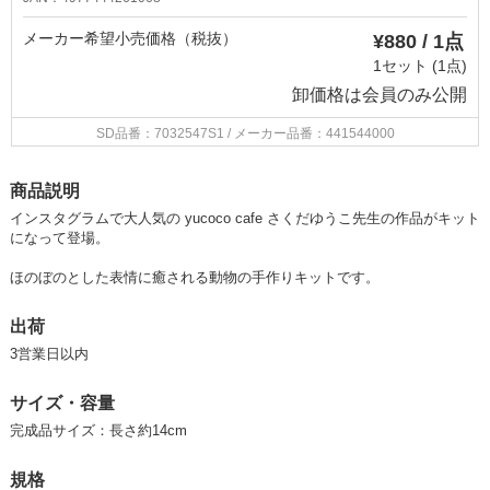
メーカー希望小売価格（税抜）
¥880 / 1点
1セット (1点)
卸価格は
会員のみ公開
SD品番：7032547S1
/ メーカー品番：441544000
商品説明
インスタグラムで大人気の yucoco cafe さくだゆうこ先生の作品がキット
になって登場。
ほのぼのとした表情に癒される動物の手作りキットです。
出荷
3営業日以内
サイズ・容量
完成品サイズ：長さ約14cm
規格