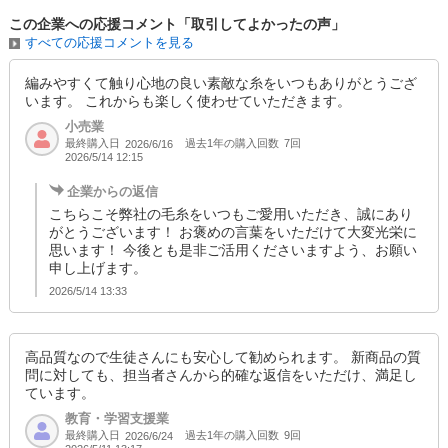
この企業への応援コメント「取引してよかったの声」
すべての応援コメントを見る
編みやすくて触り心地の良い素敵な糸をいつもありがとうござ
います。 これからも楽しく使わせていただきます。
小売業
最終購入日
過去1年の購入回数
7回
2026/6/16
2026/5/14 12:15
企業からの返信
こちらこそ弊社の毛糸をいつもご愛用いただき、誠にあり
がとうございます！ お褒めの言葉をいただけて大変光栄に
思います！ 今後とも是非ご活用くださいますよう、お願い
申し上げます。
2026/5/14 13:33
高品質なので生徒さんにも安心して勧められます。 新商品の質
問に対しても、担当者さんから的確な返信をいただけ、満足し
ています。
教育・学習支援業
最終購入日
過去1年の購入回数
9回
2026/6/24