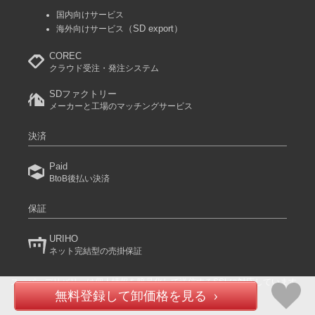
国内向けサービス
（SD export）
海外向けサービス
COREC
クラウド受注・発注システム
SDファクトリー
メーカーと工場のマッチングサービス
決済
Paid
BtoB後払い決済
保証
URIHO
ネット完結型の売掛保証
スーパーデリバリーは個人情報を暗号化して送信するSSLに対応しています。
(C) 2024 RACCOON COMMERCE, Inc. All rights reserved.
無料登録して卸価格を見る