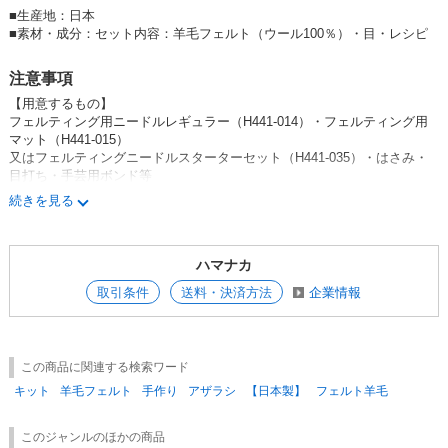
■
生産地：日本
■
素材・成分：セット内容：羊毛フェルト（ウール100％）・目・レシピ
注意事項
【用意するもの】
フェルティング用ニードルレギュラー（H441-014）・フェルティング用
マット（H441-015）
又はフェルティングニードルスターターセット（H441-035）・はさみ・
目打ち・手芸用ボンド等
続きを見る
難易度：中級者向け
ハマナカ
取引条件
送料・決済方法
企業情報
この商品に関連する検索ワード
キット
羊毛フェルト
手作り
アザラシ
【日本製】
フェルト羊毛
このジャンルのほかの商品