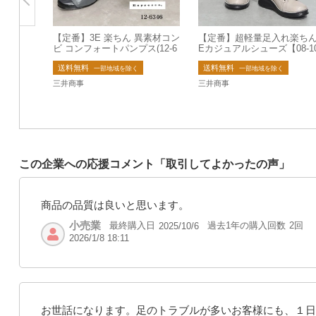
【定番】3E 楽ちん 異素材コン
【定番】超軽量足入れ楽ちん
ビ コンフォートパンプス(12-6
Eカジュアルシューズ【08-1
346)
2】ミラスポーツ
送料無料
送料無料
一部地域を除く
一部地域を除く
三井商事
三井商事
この企業への応援コメント「取引してよかったの声」
商品の品質は良いと思います。
小売業
最終購入日
過去1年の購入回数
2回
2025/10/6
2026/1/8 18:11
お世話になります。足のトラブルが多いお客様にも、１日