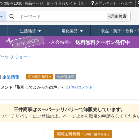
8-M1030)
商品ページ｜卸・仕入れサイト【スーパーデリバリー】
お問い合わせ・ヘルプ
キーワード
+詳細検索
生活雑貨
電化製品
食品・菓子・飲料・
COUPON
送料無料クーポン発行中
入会特典
ブーツ
ショート
企業情報
初回送料無料
代金引換可
コメント「取引してよかったの声」
21件のコメント
三井商事は
スーパーデリバリーで
卸販売しています。
ーパーデリバリーにご登録の上、ページ上から取引の申請をしてくださ
初回送料無料
※沖縄・離島を除く