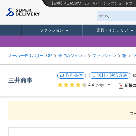
【定番】4E ASWソール サイドジップショートブーツ(0
すべて
ファッション
家具・インテリア
スーパーデリバリーTOP
全てのジャンル
ファッション
靴
取引条件
送料・決済方法
三井商事
4.4
応援
（59件）
ス