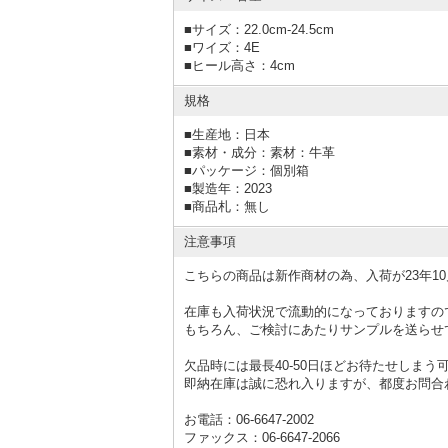
■サイズ：22.0cm-24.5cm
■ワイズ：4E
■ヒール高さ：4cm
規格
■
生産地：日本
■
素材・成分：素材：牛革
■
パッケージ：個別箱
■
製造年：2023
■
商品札：無し
注意事項
こちらの商品は新作商材の為、入荷が23年1
在庫も入荷状況で流動的になっておりますの
もちろん、ご検討にあたりサンプルを送らせ
欠品時には最長40-50日ほどお待たせしまう
即納在庫は誠に恐れ入りますが、都度お問合
お電話：06-6647-2002
ファックス：06-6647-2066