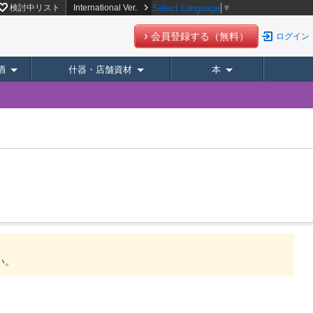
検討中リスト
International Ver.
Select Language
▼
会員登録する（無料）
ログイン
酒
什器・店舗資材
本
い。