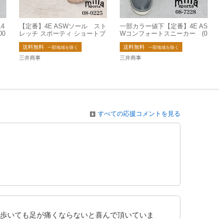
4
【定番】4E ASWソール スト
一部カラー値下【定番】4E AS
00
レッチ スポーティ ショートブ
Wコンフォートスニーカー (0
ーツ(08-0225)
8-7228)
送料無料
送料無料
一部地域を除く
一部地域を除く
三井商事
三井商事
すべての応援コメントを見る
歩いても足が痛くならないと喜んで頂いていま