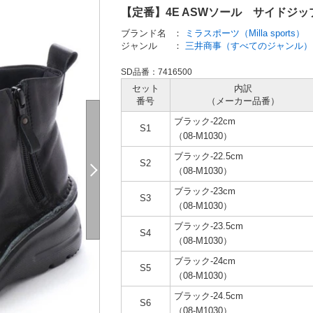
【定番】4E ASWソール サイドジップシ
ブランド名
：
ミラスポーツ（Milla sports）
ジャンル
：
三井商事（すべてのジャンル）
SD品番：7416500
セット
内訳
番号
（メーカー
品番）
ブラック-22cm
S1
（08-M1030）
ブラック-22.5cm
S2
（08-M1030）
ブラック-23cm
S3
（08-M1030）
ブラック-23.5cm
S4
（08-M1030）
ブラック-24cm
S5
（08-M1030）
ブラック-24.5cm
S6
（08-M1030）