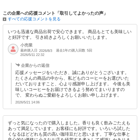
この企業への応援コメント「取引してよかったの声」
すべての応援コメントを見る
いつも迅速な商品出荷で安心できます。 商品もとても美味しい
と好評です。 引き続きよろしくお願いいたします。
小売業
最終購入日
過去1年の購入回数
5回
2026/8/3
2026/5/11 22:32
企業からの返信
応援メッセージをいただき、誠にありがとうございます。
たくさんの商品の中から、私どものコーヒーをお選びいた
だいておりますこと、心より感謝申し上げます。 今後も美
味しいコーヒーをお届けできるよう努めてまいりますの
で、 変わらぬご愛顧をよろしくお願い申し上げます。
2026/5/21 14:06
ずっと気になったので購入しました。香りも良く飲みごたえも
あって満足しています。お客様にも好評です。いろいろ試した
くなるほどどれも質の高い珈琲豆だと思います。丁寧な仕事と
良心的な価格に小さなお店を経営する者として感謝しかありま