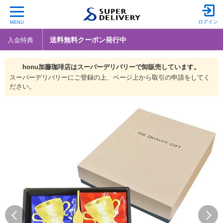
ログイン
MENU
送料無料クーポン発行中
入会特典
honu加藤珈琲店は
スーパーデリバリーで
卸販売しています。
スーパーデリバリーにご登録の上、ページ上から取引の申請をしてく
ださい。