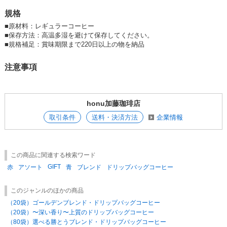
規格
■
原材料：レギュラーコーヒー
■
保存方法：高温多湿を避けて保存してください。
■
規格補足：賞味期限まで220日以上の物を納品
注意事項
honu加藤珈琲店
取引条件
送料・決済方法
企業情報
この商品に関連する検索ワード
GIFT
赤
アソート
青
ブレンド
ドリップバッグコーヒー
このジャンルのほかの商品
（20袋）ゴールデンブレンド・ドリップバッグコーヒー
（20袋）〜深い香り〜上質のドリップバッグコーヒー
（80袋）選べる勝とうブレンド・ドリップバッグコーヒー