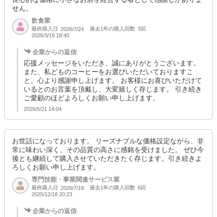
せん。
飲食業
最終購入日
過去1年の購入回数
3回
2026/7/24
2026/3/19 18:40
企業からの返信
応援メッセージをいただき、誠にありがとうございます。
また、私どものコーヒーをお選びいただいておりますこ
と、心より感謝申し上げます。 お客様にお喜びいただけて
いるとのお言葉を頂戴し、大変嬉しく存じます。 引き続き
ご愛顧のほどよろしくお願い申し上げます。
2026/5/21 14:04
お世話になっております。 リーズナブルな価格設定ながら、非
常に味わい深く、その品質の高さに感銘を受けました。 ぜひ今
後とも継続して購入させていただきたく存じます。引き続きよ
ろしくお願い申し上げます。
専門技能・事業関連サービス業
最終購入日
過去1年の購入回数
6回
2026/7/19
2025/12/18 20:23
企業からの返信