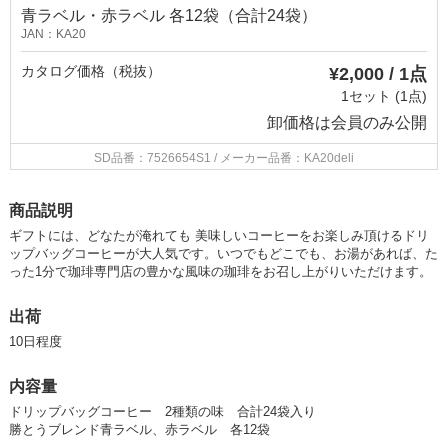
青ラベル・赤ラベル 各12袋（合計24袋）
JAN：KA20
カタログ価格（税抜）
¥2,000 / 1点
1セット (1点)
卸価格は
会員のみ公開
SD品番：7526654S1
/ メーカー品番：KA20deli
商品説明
ギフトには、どなたが淹れても 美味しいコーヒーをお楽しみ頂けるドリ
ップバッグコーヒーが大人気です。いつでもどこでも、お湯があれば、た
った1分で珈琲専門店の豊かな風味の珈琲をお召し上がりいただけます。
出荷
10日程度
内容量
ドリップバッグコーヒー 2種類の味 合計24袋入り
勝とうブレンド青ラベル、赤ラベル 各12袋