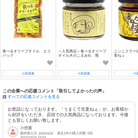
食べるオリーブオイル エコ
＜人気商品＞食べるオリーブ
ニンニクラー
パック
オイルきのこまみれ 瓶
姜ねぇ
小田原屋
小田原屋
小
この企業への応援コメント「取引してよかったの声」
すべての応援コメントを見る
お世話になっております。「うまくて生姜ねぇ」が、お客様か
ら好評をいただき、店頭での人気商品になっております。今後
とも宜しくお願い致します。
小売業
最終購入日
過去1年の購入回数
0回
2025/4/25
2022/10/19 23:03