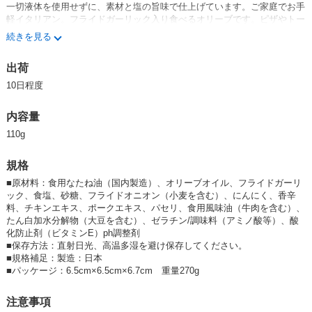
一切液体を使用せずに、素材と塩の旨味で仕上げています。ご家庭でお手
軽イタリアン。フライドガーリック入り食べるオリーブです。ピザやトー
スト、パスタやカルパッチョ、ピラフに最高です。そのままでもおいしい
続きを見る
です。食べ方いろいろお好みに合わせておいしく召し上げれます。
出荷
10日程度
内容量
110g
規格
■
原材料：食用なたね油（国内製造）、オリーブオイル、フライドガーリ
ック、食塩、砂糖、フライドオニオン（小麦を含む）、にんにく、香辛
料、チキンエキス、ポークエキス、パセリ、食用風味油（牛肉を含む）、
たん白加水分解物（大豆を含む）、ゼラチン/調味料（アミノ酸等）、酸
化防止剤（ビタミンE）ph調整剤
■
保存方法：直射日光、高温多湿を避け保存してください。
■
規格補足：製造：日本
■
パッケージ：6.5cm×6.5cm×6.7cm 重量270g
注意事項