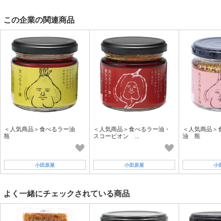
この企業の関連商品
＜人気商品＞食べるラー油
＜人気商品＞食べるラー油・
＜人気商品＞
瓶
スコーピオン ...
油 瓶
小田原屋
小田原屋
小
よく一緒にチェックされている商品