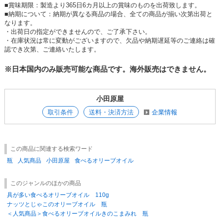
■賞味期限：製造より365日6カ月以上の賞味のものを出荷致します。
■納期について：納期が異なる商品の場合、全ての商品が揃い次第出荷と
なります。
・出荷日の指定ができませんので、ご了承下さい。
・在庫状況は常に変動がございますので、欠品や納期遅延等のご連絡は確
認でき次第、ご連絡いたします。
※日本国内のみ販売可能な商品です。海外販売はできません。
小田原屋
取引条件
送料・決済方法
企業情報
この商品に関連する検索ワード
瓶
人気商品
小田原屋
食べるオリーブオイル
このジャンルのほかの商品
具が多い食べるオリーブオイル 110g
ナッツとじゃこのオリーブオイル 瓶
＜人気商品＞食べるオリーブオイルきのこまみれ 瓶