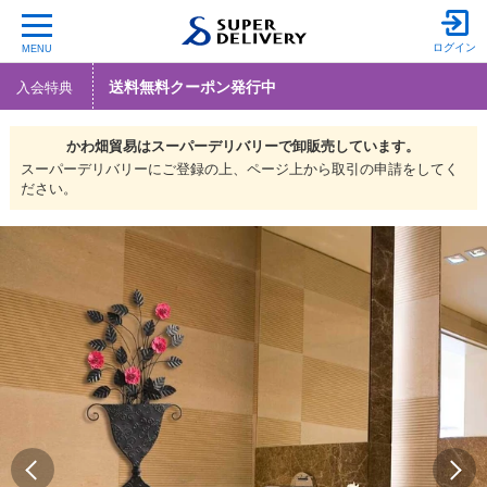
ログイン
MENU
送料無料クーポン発行中
入会特典
かわ畑貿易は
スーパーデリバリーで
卸販売しています。
スーパーデリバリーにご登録の上、ページ上から取引の申請をしてく
ださい。