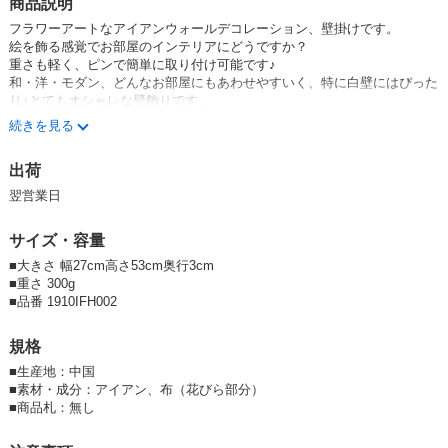
商品説明
フラワーアートなアイアンウォールデコレーション、壁掛けです。
絵を飾る感覚でお部屋のインテリアにどうですか？
重さも軽く、ピンで簡単に取り付け可能です♪
和・洋・モダン、どんなお部屋にもあわせやすいく、特に白壁にはぴった
り♪とてもオシャレな壁飾りです。
＊ビス、釘、ピンなど、壁に取り付ける為の部材は付属しておりません。
続きを見る
お近くのホームセンター等でお求めください。
★鏡 壁飾り 壁掛
出荷
★おすすめ人気商品
★再入荷・定番商品
翌営業日
人気商品！再入荷致しました！
サイズ・容量
＊今回入荷分はピンクのお花の色が前回より少し明るくなっています。ネ
ット販売をされているお客様は画像の差し替えをお願い致します。
■大きさ 幅27cm高さ53cm奥行3cm
5OmagCLPn-Q
■重さ 300g
■品番 1910IFH002
規格
■
生産地：中国
■
素材・成分：アイアン、布（花びら部分）
■
商品札：無し