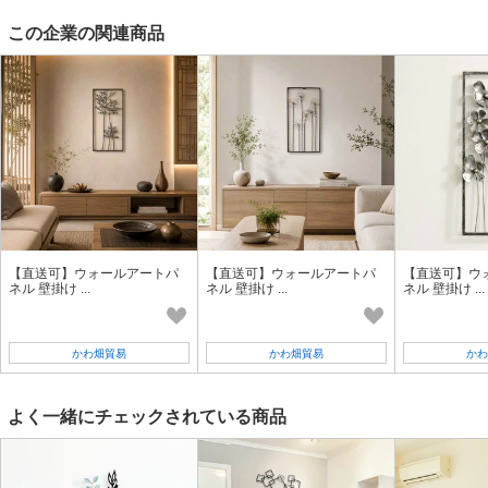
この企業の関連商品
【直送可】ウォールアートパ
【直送可】ウォールアートパ
【直送可】ウ
ネル 壁掛け ...
ネル 壁掛け ...
ネル 壁掛け ...
かわ畑貿易
かわ畑貿易
かわ
よく一緒にチェックされている商品