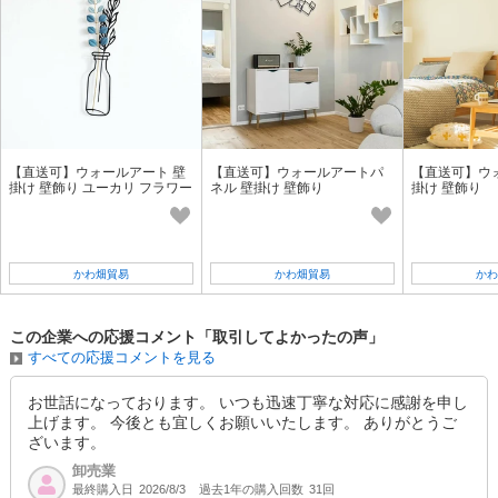
【直送可】ウォールアート 壁
【直送可】ウォールアートパ
【直送可】ウ
掛け 壁飾り ユーカリ フラワー
ネル 壁掛け 壁飾り
掛け 壁飾り
A
かわ畑貿易
かわ畑貿易
かわ
この企業への応援コメント「取引してよかったの声」
すべての応援コメントを見る
お世話になっております。 いつも迅速丁寧な対応に感謝を申し
上げます。 今後とも宜しくお願いいたします。 ありがとうご
ざいます。
卸売業
最終購入日
過去1年の購入回数
31回
2026/8/3