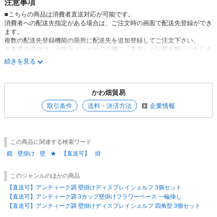
注意事項
■こちらの商品は消費者直送対応が可能です。
消費者への配送先指定がある場合は、ご注文時の画面で配送先登録ができ
ます。
複数の配送先登録機能の箇所に配送先を追加登録してご注文下さい。
※直送の場合は、小売店メッセージの欄に『直送』と記載お願いいたしま
す
続きを見る
※配送先追加登録はこちら(ログイン後)
かわ畑貿易
取引条件
送料・決済方法
企業情報
この商品に関連する検索ワード
鏡
壁掛け
壁
★
【直送可】
掛
このジャンルのほかの商品
【直送可】アンティーク調 壁掛けディスプレイシェルフ 3個セット
【直送可】アンティーク調 3カップ壁掛けフラワーベース 一輪挿し
【直送可】アンティーク調 壁掛けディスプレイシェルフ 四角型 3個セット