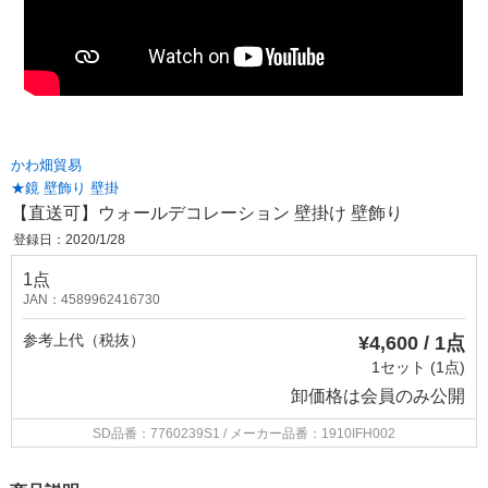
かわ畑貿易
★鏡 壁飾り 壁掛
【直送可】ウォールデコレーション 壁掛け 壁飾り
登録日：2020/1/28
1点
JAN：4589962416730
参考上代（税抜）
¥4,600 / 1点
1セット (1点)
卸価格は
会員のみ公開
SD品番：7760239S1
/ メーカー品番：1910IFH002