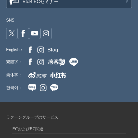
BtoB ECセミナー
SNS
English：
繁體字：
简体字：
한국어：
ラクーングループのサービス
ECおよびEC関連