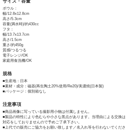
サイズ・容量
一度窯元を旅立ち、食卓で使われてまた時を経て戻ってくる。そんなイメ
ージから「トリップウエア─旅するうつわ ─」と名付けました。
ボウル：
幅/12.8x12.8cm
「家族の食事の時間がずれてしまう」「多めに作ってまた明日のおかず
高さ/5.3cm
に」など保存容器が欲しいシーンはいろいろあります。そんな時に味気な
容量(満水時)/約430cc
くならず、食器としても保存容器としても使えるうつわとしてデザインし
フタ：
ました。
幅/13.7x13.7cm
高さ/1.5cm
フタもお皿として使え、盛り付けたその上にボウルを伏せれば盛り付けそ
重さ/約450g
のままで保存しておけます。ボウル、フタ、ボウル、フタと2段重ねにし
質感/つるつる
ても安定。フタを使うことで食品ラップの使用を抑え、保存容器への移し
電子レンジ/OK
替えによる洗いモノも減らせます。使いやすく親しみやすいデザインで、
家庭用食洗機/OK
人にも地球にも優しいエシカルなアイテム。
規格
この製品の製造は岐阜県瑞浪市の市原製陶（株）、市原製陶の依頼でヨシ
タ手工業デザイン室が製品の企画とデザインを担当しました。
■
生産地：日本
■
素材・成分：磁器(再生陶土20%使用/Re20)/美濃焼(日本製)
保存容器としても使えるボウルとフタのセットです。
■
パッケージ：個別箱なし
フタはお皿としても使えます。
注意事項
-
■商品画像に写っている撮影用小物は付属しません。
【受賞】2020年グッドデザイン賞受賞、・美濃焼新作展示会2020年グラ
■製品の特性により色むらや小さな黒点があります。当理由による交換は
ンプリ賞受賞
対応をしておりませんので予めご了承下さい。
【雑誌掲載】Hanako 2020年12月号、はれ予報 2021年10月号、くらしの
■上代での販売にご協力をお願い致します／名入れ等を行わないでくださ
レター 2021年冬号vol148ザ・プロフェッショナルウエディング2022年冬