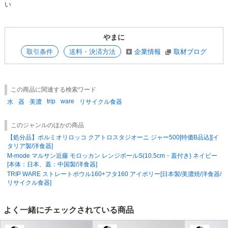
い
号、veggy vol.82、FRaU 2023年1月号
【メディア取材】ラジオ番組/JAM THE PLANET 2021年5月、インスタグ
ラム/フロッシュ 2022年4月、ネットメディア/EARTH MALL vol.93 2023
年4月
やまに
おすすめ用途：保存容器、煮物鉢、シリアルボウル、盛り鉢、サラダボウ
取引条件
送料・決済方法
企業情報
取材ブログ
ル、デザートボウル、シチューボウル、アップサイクルグッズ
★「TRIP WARE」シリーズの他の商品はこちら / Series Item
この商品に関連する検索ワード
★新着順一覧表示はこちら / New Item
trip
ware
水
器
美濃
リサイクル食器
★人気順一覧表示はこちら / View Popularity
このジャンルのほかの商品
エシカルコレクション 廃材 アップサイクル サスティナブル
【処分品】ボルミオリロッコ クアトロスタジオーニ ジャー500[特価B品込][イ
タリア製/洋食器]
M-mode マルサン近藤 モロッカン レンジボールS(10.5cm・蓋付き) ネイビー
[本体：日本、蓋：中国製/洋食器]
TRIP WARE ストレートボウル160+フタ160 アイボリー[日本製/美濃焼/洋食器/
リサイクル食器]
よく一緒にチェックされている商品