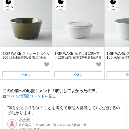
TRIP WARE ストレートボウル
TRIP WARE 浅ボウル130+フ
TRIP WAR
160 緑釉[日本製/美濃焼/洋食
タ130 白釉[日本製/美濃焼/洋食
160 水釉[日
器/リサイクル食器]
器/リサイクル食器]
器/リサイクル
やまに
やまに
や
この企業への応援コメント「取引してよかったの声」
すべての応援コメントを見る
荷物を受け取る側のことを考えて梱包＆発送していただけるの
で助かります。
小売業
最終購入日
過去1年の購入回数
1回
2026/6/19