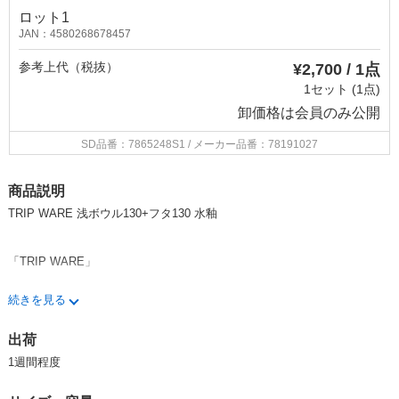
ロット1
JAN：4580268678457
参考上代（税抜）
¥2,700 / 1点
1セット (1点)
卸価格は
会員のみ公開
SD品番：7865248S1
/ メーカー品番：78191027
商品説明
TRIP WARE 浅ボウル130+フタ130 水釉
「TRIP WARE」
陶磁器を作るのに欠かせない陶土、陶石は、地球が永い時間をかけて作
続きを見る
り出した限りある資源です。貴重な資源を大切に使い続けるために、美濃
の有志企業が集い、陶磁器のリサイクルシステムを作り出しました。焼き
出荷
物を細かく粉砕し、新しい陶土に混ぜることで、一度焼成された器がふた
たび原料となり、また器へよみがえります。この材料を使い作られている
1週間程度
のが TRIP WARE シリーズです。