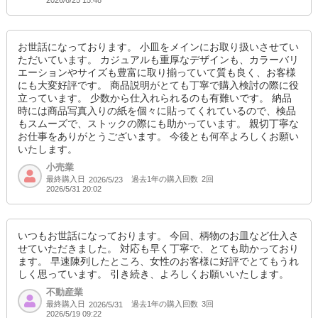
2026/6/25 15:48
お世話になっております。 小皿をメインにお取り扱いさせてい
ただいています。 カジュアルも重厚なデザインも、カラーバリ
エーションやサイズも豊富に取り揃っていて質も良く、お客様
にも大変好評です。 商品説明がとても丁寧で購入検討の際に役
立っています。 少数から仕入れられるのも有難いです。 納品
時には商品写真入りの紙を個々に貼ってくれているので、検品
もスムーズで、ストックの際にも助かっています。 親切丁寧な
お仕事をありがとうございます。 今後とも何卒よろしくお願い
いたします。
小売業
最終購入日
過去1年の購入回数
2回
2026/5/23
2026/5/31 20:02
いつもお世話になっております。 今回、柄物のお皿など仕入さ
せていただきました。 対応も早く丁寧で、とても助かっており
ます。 早速陳列したところ、女性のお客様に好評でとてもうれ
しく思っています。 引き続き、よろしくお願いいたします。
不動産業
最終購入日
過去1年の購入回数
3回
2026/5/31
2026/5/19 09:22