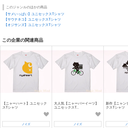
・不良品は良品交換にて対応させて頂きます。
このジャンルのほかの商品
商品が無い場合は返金処理にて対応させて頂きます。
【サメいっぱい】ユニセックスTシャツ
※事前連絡なしの返送はお受けできない場合がございます。予めご了承く
【サウナネコ】ユニセックスTシャツ
ださい。
【オジサンズ】ユニセックスTシャツ
その他、ご質問などございましたらお気軽にご相談下さい。
この企業の関連商品
【ニャーハート】ユニセック
大人気【ニャーバーイーツ】
新作【ニャン
スTシャツ
ユニセックスT...
クスTシャツ
ノイズ
ノイズ
ノ