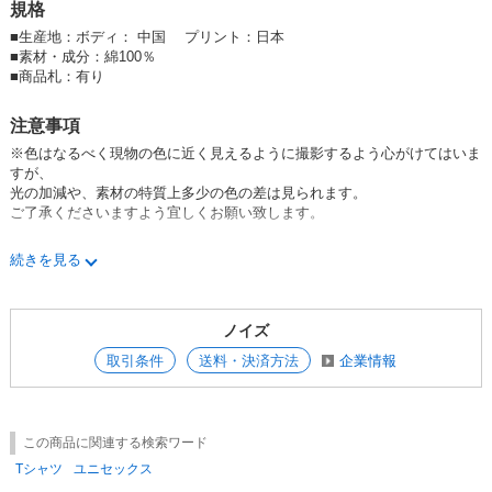
規格
■
生産地：ボディ： 中国 プリント：日本
■
素材・成分：綿100％
■
商品札：有り
注意事項
※色はなるべく現物の色に近く見えるように撮影するよう心がけてはいま
すが、
光の加減や、素材の特質上多少の色の差は見られます。
ご了承くださいますよう宜しくお願い致します。
■商品について
続きを見る
御注文が集中した場合、更新のズレなどが生じ在庫切れとなる場合がござ
います。
・大口ご希望のお客様や在庫数量がない場合等は直接ご連絡下さい。
ノイズ
■タグについて
取引条件
送料・決済方法
企業情報
一部商品無地のタグとなっております。
品番・素材など記載されておりませんのでご了承下さい。
■不良品返品について
この商品に関連する検索ワード
・【必ず】お電話またはメッセージBOXにてご連絡下さい。
・【佐川急便】で着払いにてご返送下さい。
Tシャツ
ユニセックス
・お手数ではございますが、不良箇所を明示して下さい。