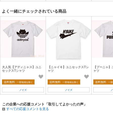
よく一緒にチェックされている商品
大人気【アディニャス】ユニ
【ニャイキ】ユニセックスTシ
【プーニャ】
セックスTシャツ
ャツ
ャツ
送料無料
送料無料
送料無料
一部地域を除く
一部地域を除く
一部
ノイズ
ノイズ
ノ
この企業への応援コメント「取引してよかったの声」
すべての応援コメントを見る