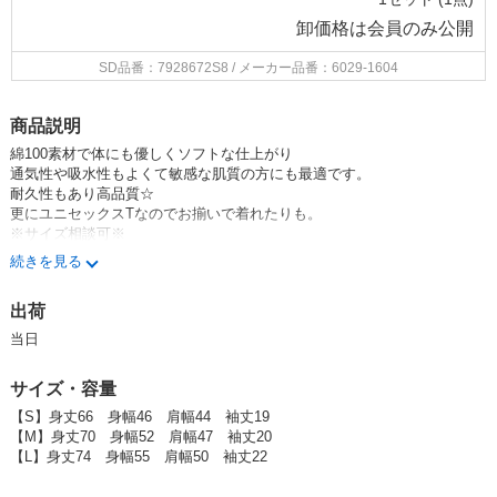
卸価格は
会員のみ公開
SD品番：7928672S8
/ メーカー品番：6029-1604
商品説明
綿100素材で体にも優しくソフトな
仕上がり
通気性や吸水性もよくて敏感
な肌質の
方にも最適です。
耐久性もあり高品質
☆
更にユニセックスTなのでお揃いで着れたりも。
※サイズ
相談可
※
続きを見る
プリントはマジックマインドオリジナル☆
可愛くて面白い他にはないデザインとなっております。
出荷
尚、こちらの
イラストTは今後の発売は考えておりませんので
な
くなり次第
終了です。
当日
【パロディ】【春夏新作】【おもしろTシャツ】【ネコ】
サイズ・容量
【S】身丈66 身幅46 肩幅44 袖丈19
【M】身丈70 身幅52 肩幅47 袖丈20
【L】身丈74 身幅55 肩幅50 袖丈22