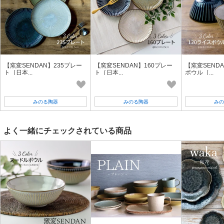
【窯変SENDAN】235プレー
【窯変SENDAN】160プレー
【窯変SENDA
ト［日本...
ト［日本...
ボウル［...
みのる陶器
みのる陶器
みの
よく一緒にチェックされている商品