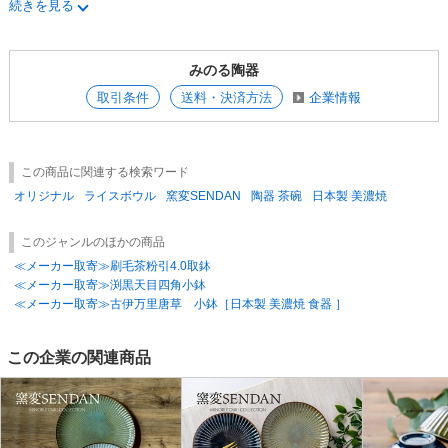
続きを見る
※釉だれ（器にかけた釉薬の流れた跡が残ること）や色むらがある場合が
あります。
みのる陶器
取引条件
送料・決済方法
企業情報
この商品に関連する検索ワード
オリジナル
ライスボウル
窯変SENDAN
陶器 茶碗
日本製 美濃焼
このジャンルのほかの商品
≪メーカー取寄≫刷毛茶粉引4.0取鉢
≪メーカー取寄≫渕黒天目四角小鉢
≪メーカー取寄≫古伊万里唐草 小鉢［日本製 美濃焼 食器 ］
この企業の関連商品