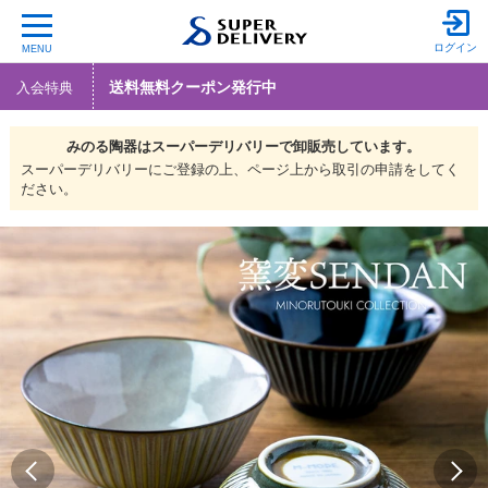
ログイン
MENU
送料無料クーポン発行中
入会特典
みのる陶器は
スーパーデリバリーで
卸販売しています。
スーパーデリバリーにご登録の上、ページ上から取引の申請をしてく
ださい。