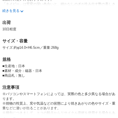
「ネイビー」は窯変の深い色合いと、細かなしのぎが生み出す艶の美しさ
があります。
続きを見る
「グレー」は緑がかったグレー地に、黄色や茶色などが入り混じった複雑
な色合いで、スタイリッシュな雰囲気。
出荷
「ホワイト」はベージュっぽい温かみある色合いです。
全部で8形状あります。
10日程度
窯変とは、窯の中の様々な影響で起こる、釉薬の変化のことです。このた
サイズ・容量
め、色の出具合などが一つ一つ異なり、同じ商品であっても濃かったり薄
い部分があるなど、個体差がございます。そのため画像はイメージになり
サイズ:約φ14.0×H6.5cm／重量:268g
ますので、個体差はあらかじめご注意ください。お届けする商品はメーカ
ー・弊社の検品基準を通過した商品になりますのでご安心ください。
規格
※食洗機・電子レンジ使用可能
■
生産地：日本
■
素材・成分：磁器・日本
★
窯変SENDAN
シリーズはコチラ★
■
商品札：無し
★みのる陶器オリジナル商品一覧はコチラ★
注意事項
※パソコンやスマートフォンによっては、実際の色と多少異なる場合があ
みのる陶器 美濃焼 日本製 Made in Japan 食器 器 うつわ 暮らし 食卓 和
ります。
食器 テーブルウエア 生活雑貨 茶碗 ライスボウル インスタグラム tablew
※焼物の性質上、窯や気温などの状態により焼きあがりの色やサイズ・重
are minoyaki Japanese ricebowl china Instagram MINORUTOUKI pottery
量などに違いが出ることがあります。
porcelain kitchenware japanese ceramic ware breakfast うちごはん うち
※梱包につきまして、エコの観点からリサイクル資材を使用する場合もあ
カフェ
ります。