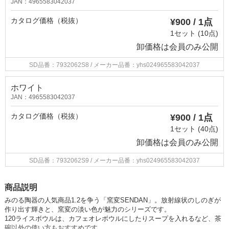
JAN：4965583042037
カタログ価格（税抜）
¥900 / 1点
1セット (10点)
卸価格は
会員のみ公開
SD品番：7932062S8
/ メーカー品番：yhs024965583042037
ホワイト
JAN：4965583042037
カタログ価格（税抜）
¥900 / 1点
1セット (40点)
卸価格は
会員のみ公開
SD品番：7932062S9
/ メーカー品番：yhs024965583042037
商品説明
みのる陶器の人気商品1.2を争う「窯変SENDAN」。放射線状のしのぎが
作り出す輝きと、窯変の淡い色が魅力のシリーズです。
120ライスボウルは、カフェオレボウルにしたりスープを入れるなど、茶
碗以外の使い方もおすすめです。