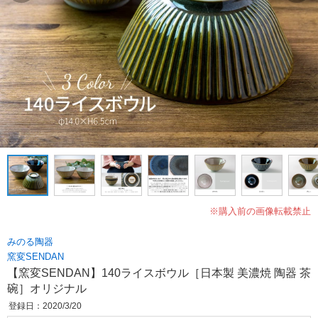
※購入前の画像転載禁止
みのる陶器
窯変SENDAN
【窯変SENDAN】140ライスボウル［日本製 美濃焼 陶器 茶
碗］オリジナル
登録日：2020/3/20