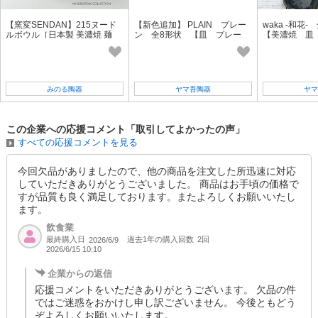
【窯変SENDAN】215ヌード
【新色追加】 PLAIN プレー
waka -和花
ルボウル［日本製 美濃焼 麺
ン 全8形状 【皿 プレー
【美濃焼 皿
鉢］オリジナル
ト ボウル マグカップ
ウル 深皿 
鉢 日本製】ヤマ吾陶器
マ吾陶器
みのる陶器
ヤマ吾陶器
ヤマ
この企業への応援コメント「取引してよかったの声」
すべての応援コメントを見る
今回欠品がありましたので、他の商品を注文した所迅速に対応
していただきありがとうございました。 商品はお手頃の価格で
すが品質も良く満足しております。またよろしくお願いいたし
ます。
飲食業
最終購入日
過去1年の購入回数
2回
2026/6/9
2026/6/15 10:10
企業からの返信
応援コメントをいただきありがとうございます。 欠品の件
ではご迷惑をおかけし申し訳ございません。 今後ともどう
ぞよろしくお願いいたします。