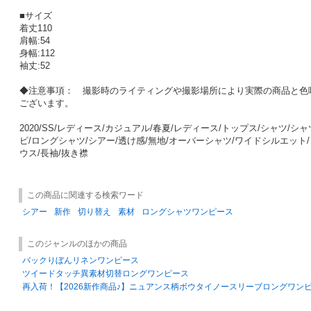
■サイズ
着丈110
肩幅:54
身幅:112
袖丈:52
◆注意事項： 撮影時のライティングや撮影場所により実際の商品と色
ございます。
2020/SS/レディース/カジュアル/春夏/レディース/トップス/シャツ/
ピ/ロングシャツ/シアー/透け感/無地/オーバーシャツ/ワイドシルエット
ウス/長袖/抜き襟
この商品に関連する検索ワード
シアー
新作
切り替え
素材
ロングシャツワンピース
このジャンルのほかの商品
バックりぼんリネンワンピース
ツイードタッチ異素材切替ロングワンピース
再入荷！【2026新作商品♪】ニュアンス柄ボウタイノースリーブロングワン