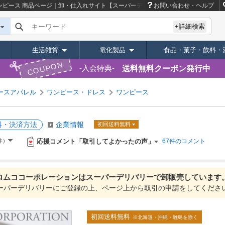
ンピース
商品ページ｜卸・仕入れサイト【スーパーデリバリー】
お問い合わせ・ヘルプ
キーワード
+詳細検索
生活雑貨
電化製品
食品・菓子・飲料・
COUPON
送料無料クーポン発行中
入会特典
ースアパレル
ワンピース・ドレス
ワンピース
料・決済方法
企業情報
初回送料無料
応援コメント「取引してよかったの声」
件）
67件のコメント
ロムココーポレーションは
スーパーデリバリーで
卸販売しています
ーパーデリバリーにご登録の上、ページ上から取引の申請をしてくださ
初回送料無料
※北海道・沖縄・離島を除く