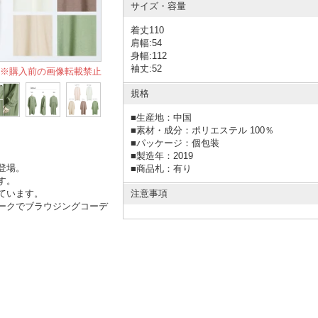
サイズ・容量
着丈110
肩幅:54
身幅:112
袖丈:52
※購入前の画像転載禁止
規格
■
生産地：中国
■
素材・成分：ポリエステル 100％
■
パッケージ：個包装
■
製造年：2019
登場。
■
商品札：有り
す。
注意事項
ています。
ークでブラウジングコーデ