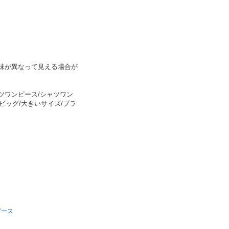
味が異なって見える場合が
シャツワンピース/シャツワン
/ビッグ/大きいサイズ/ブラ
ピース