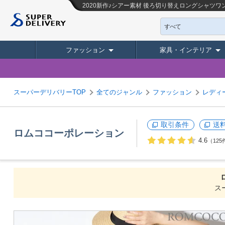
2020新作♪シアー素材 後ろ切り替えロングシャツワ
すべて
ファッション
家具・インテリア
スーパーデリバリーTOP
全てのジャンル
ファッション
レディ
取引条件
送
ロムココーポレーション
4.6
（125
ス