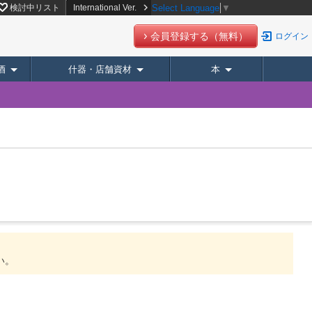
検討中リスト
International Ver.
Select Language
▼
会員登録する（無料）
ログイン
酒
什器・店舗資材
本
。
い。