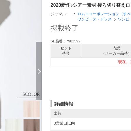
2020新作♪シアー素材 後ろ切り替え
ジャンル
：
ロムココーポレーション（すべ
ワンピース・ドレス
ワンピ
掲載終了
SD品番：7982592
セット
内訳
番号
（メーカー
品番
現在、
詳細情報
出荷
3営業日以内