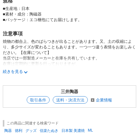
規格
■
生産地：日本
■
素材・成分：陶磁器
■
パッケージ：エコ梱包にてお届けします。
注意事項
焼物の都合上、色のばらつきが出ることがあります。又、土の収縮によ
り、多少サイズが変わることもあります。一つ一つ違う表情をお楽しみく
ださい。【在庫について】
当店では一部製造メーカーと在庫を共有しています。
在庫は定期的に更新を行っておりますが、
一時的に欠品となり、やむを得ずご注文をキャンセルさせて頂く場合がご
続きを見る
ざいます。
最新の在庫状況をお知りになりたい場合は、お問合せ頂きます様お願い致
します。
三井陶器
取引条件
送料・決済方法
企業情報
この商品に関連する検索ワード
ML
陶器
徳利
グッズ
信楽たぬき
日本製 美濃焼