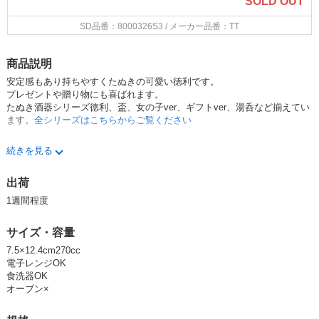
SOLD OUT
SD品番：8000326S3
/ メーカー品番：TT
商品説明
安定感もあり持ちやすくたぬきの可愛い徳利です。
プレゼントや贈り物にも喜ばれます。
たぬき酒器シリーズ徳利、盃、女の子ver、ギフトver、湯呑など
揃えてい
ます。
全シリーズはこちらからご覧ください
続きを見る
関連ワード
Made in Japan tableware Japanese Ceramic
出荷
食器 器 うつわ 暮らし 食卓 テーブルウエア 徳利 ぐい吞み 盃 お酒グッズ
酒器セット 日本製 陶器
可愛い オシャレ おしゃれ アニマル 動物
1週間程度
サイズ・容量
7.5×12.4cm270cc
電子レンジOK
食洗器OK
オーブン×