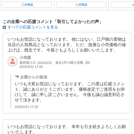
三井陶器
三井陶器
c
この企業への応援コメント「取引してよかったの声」
すべての応援コメントを見る
いつもお世話になっております。 他にはない、江戸猫の置物は
当店の人気商品となっております。 ただ、急激な小売価格の値
上げは、残念です。 今後ともよろしくお願いいたします。
小売業
最終購入日
過去1年の購入回数
2回
2026/3/23
2026/3/31 17:00
企業からの返信
いつも大変お世話になっております。 この度は応援コメン
ト、誠にありがとうございます。 価格改定でご迷惑をお掛
けして、誠に申し訳ございません。 今後も誠心誠意対応さ
せて頂きます。
2026/3/31 17:33
いつもお世話になっております。 本年も引き続きよろしくお願
いいたします。