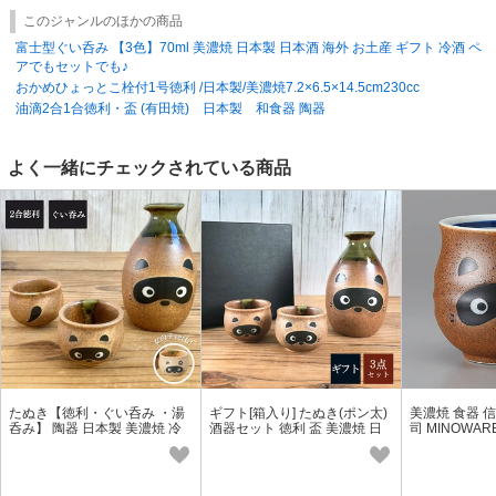
このジャンルのほかの商品
富士型ぐい呑み 【3色】70ml 美濃焼 日本製 日本酒 海外 お土産 ギフト 冷酒 ペ
アでもセットでも♪
おかめひょっとこ栓付1号徳利 /日本製/美濃焼7.2×6.5×14.5cm230cc
油滴2合1合徳利・盃 (有田焼) 日本製 和食器 陶器
よく一緒にチェックされている商品
たぬき【徳利・ぐい呑み ・湯
ギフト[箱入り] たぬき(ポン太)
美濃焼 食器 
呑み】 陶器 日本製 美濃焼 冷
酒器セット 徳利 盃 美濃焼 日
司 MINOWAR
酒 熱燗 酒器セット お酒グッズ
本製
ギフトにも