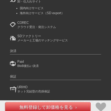
卸・仕入れサイト
国内向けサービス
（SD export）
海外向けサービス
COREC
クラウド受注・発注システム
SDファクトリー
メーカーと工場のマッチングサービス
決済
Paid
BtoB後払い決済
保証
URIHO
ネット完結型の売掛保証
スーパーデリバリーは個人情報を暗号化して送信するSSLに対応しています。
(C) 2024 RACCOON COMMERCE, Inc. All rights reserved.
無料登録して卸価格を見る