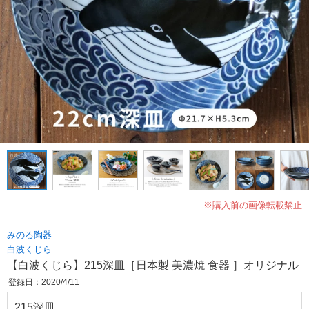
※購入前の画像転載禁止
みのる陶器
白波くじら
【白波くじら】215深皿［日本製 美濃焼 食器 ］オリジナル
登録日：2020/4/11
215深皿