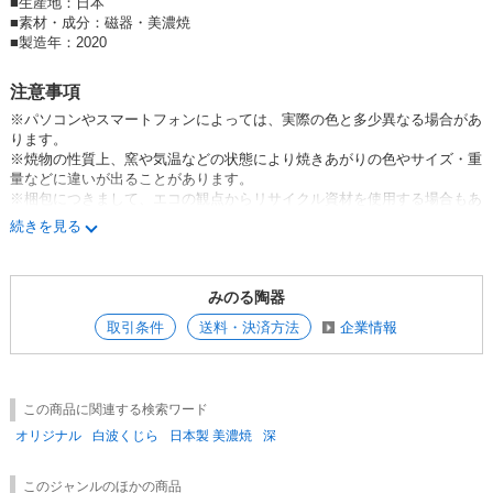
■
生産地：日本
■
素材・成分：磁器・美濃焼
■
製造年：2020
注意事項
※パソコンやスマートフォンによっては、実際の色と多少異なる場合があ
ります。
※焼物の性質上、窯や気温などの状態により焼きあがりの色やサイズ・重
量などに違いが出ることがあります。
※梱包につきまして、エコの観点からリサイクル資材を使用する場合もあ
ります。
続きを見る
※こちらの商品は釉だれ（器にかけた釉薬の流れた跡が残ること）や色む
らがある場合があります。
みのる陶器
※白波くじらシリーズは、呉須（ごす）と呼ばれる塗料で柄をつけた後
に、撥水加工をしております。呉須と撥水加工の部分に多少のズレが出て
取引条件
送料・決済方法
企業情報
まいりますが、良品として出荷をさせていただきます。
この商品に関連する検索ワード
オリジナル
白波くじら
日本製 美濃焼
深
このジャンルのほかの商品