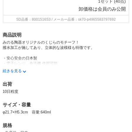
1セット (40点)
卸価格は
会員のみ公開
SD品番：8001516S3
/ メーカー品番：sk70-p4965583797692
商品説明
みのる陶器オリジナルのくじらのモチーフ！
撥水加工が施してあり、立体的な波模様も特徴です。
・安心安全の日本製
・電子レンジ、食洗機 使用可能
続きを見る
★
白波くじら
シリーズはコチラ★
出荷
★みのる陶器オリジナル商品一覧はコチラ★
10日程度
みのる陶器 美濃焼 日本製 Made in Japan 食器 器 うつわ 暮らし 食卓 和
ウエア 生活雑貨 皿 深皿 鉢 プレート インスタグラム tableware minoyaki Jap
サイズ・容量
ina Instagram MINORUTOUKI pottery porcelain kitchenware japanese cera
eakfast うちごはん うちカフェ
φ21.7×H5.3cm 容量:640ml
規格