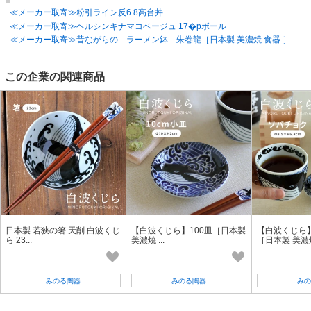
≪メーカー取寄≫粉引ライン反6.8高台丼
≪メーカー取寄≫ヘルシンキナマコベージュ 17�pボール
≪メーカー取寄≫昔ながらの ラーメン鉢 朱巻龍［日本製 美濃焼 食器 ］
この企業の関連商品
日本製 若狭の箸 天削 白波くじ
【白波くじら】100皿［日本製
【白波くじら
ら 23...
美濃焼 ...
［日本製 美濃焼
みのる陶器
みのる陶器
みの