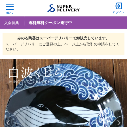
ログイン
MENU
送料無料クーポン発行中
入会特典
みのる陶器は
スーパーデリバリーで
卸販売しています。
スーパーデリバリーにご登録の上、ページ上から取引の申請をしてく
ださい。