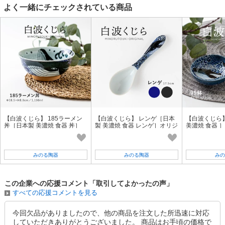
よく一緒にチェックされている商品
【白波くじら】 185ラーメン
【白波くじら】 レンゲ［日本
【白波くじら
丼［日本製 美濃焼 食器 丼］
製 美濃焼 食器 レンゲ］オリジ
美濃焼 食器 
ナル
みのる陶器
みのる陶器
みの
この企業への応援コメント「取引してよかったの声」
すべての応援コメントを見る
今回欠品がありましたので、他の商品を注文した所迅速に対応
していただきありがとうございました。 商品はお手頃の価格で