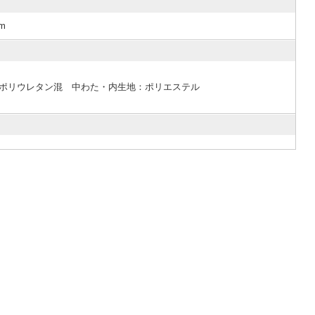
m
ル・ポリウレタン混 中わた・内生地：ポリエステル