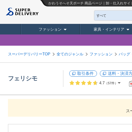
かわうそへそ天ポーチ
商品ページ｜卸・仕入れサイ
すべて
ファッション
家具・インテリア
スーパーデリバリーTOP
全てのジャンル
ファッション
バッグ
取引条件
送料・決済
フェリシモ
4.7
（57件）
ス