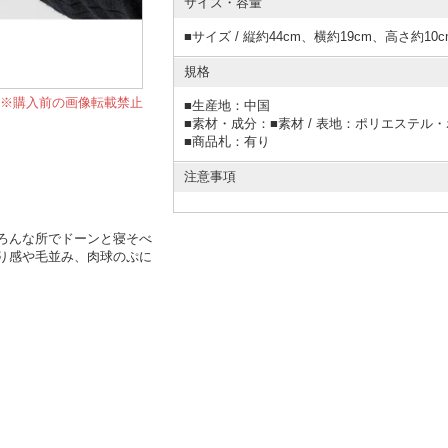
サイズ・容量
■サイズ / 縦約44cm、横約19cm、高さ約10c
規格
※購入前の画像転載禁止
■
生産地：中国
■
素材・成分：■素材 / 表地：ポリエステ
■
商品札：有り
注意事項
ろんな所でドーンと寝そべ
り感や毛並み、肉球のぷに