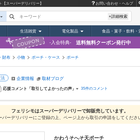
ト【スーパーデリバリー】
お問い合わせ・ヘルプ
キーワード
+詳細検索
生活雑貨
電化製品
食品・菓子・飲料・
COUPON
送料無料クーポン発行中
入会特典
・財布
小物
ポーチ・ケース
ポーチ
方法
企業情報
取材ブログ
応援コメント「取引してよかったの声」
35件のコメント
フェリシモは
スーパーデリバリーで
卸販売しています。
ーパーデリバリーにご登録の上、ページ上から取引の申請をしてくださ
かわうそへそ天ポーチ