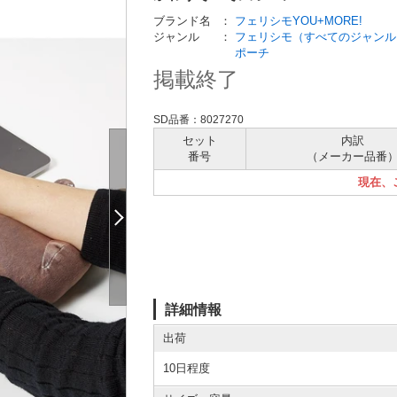
ブランド名
：
フェリシモYOU+MORE!
ジャンル
：
フェリシモ（すべてのジャンル
ポーチ
掲載終了
SD品番：8027270
セット
内訳
番号
（メーカー
品番
現在、
詳細情報
出荷
10日程度