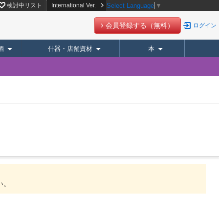
検討中リスト
International Ver.
Select Language
▼
会員登録する（無料）
ログイン
酒
什器・店舗資材
本
い。