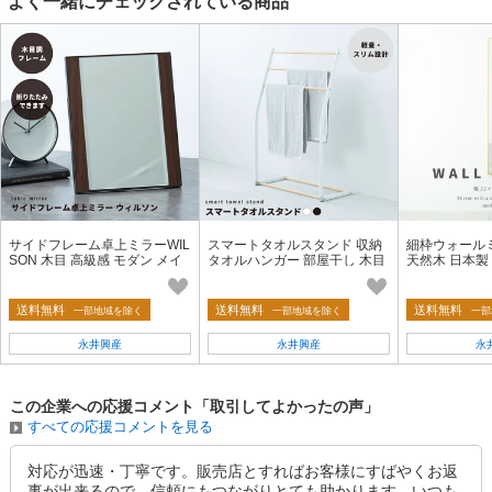
よく一緒にチェックされている商品
サイドフレーム卓上ミラーWIL
スマートタオルスタンド 収納
細枠ウォールミ
SON 木目 高級感 モダン メイ
タオルハンガー 部屋干し 木目
天然木 日本製
ク メンズ モダン 完成品 ひと
室内 スリム 軽量 北欧風 モダ
姿見 高級感 木
り暮らし
ン ひとり暮らし
け ひとり暮ら
送料無料
送料無料
送料無料
一部地域を除く
一部地域を除く
一部
永井興産
永井興産
永
この企業への応援コメント「取引してよかったの声」
すべての応援コメントを見る
対応が迅速・丁寧です。販売店とすればお客様にすばやくお返
事が出来るので、信頼にもつながりとても助かります。いつも