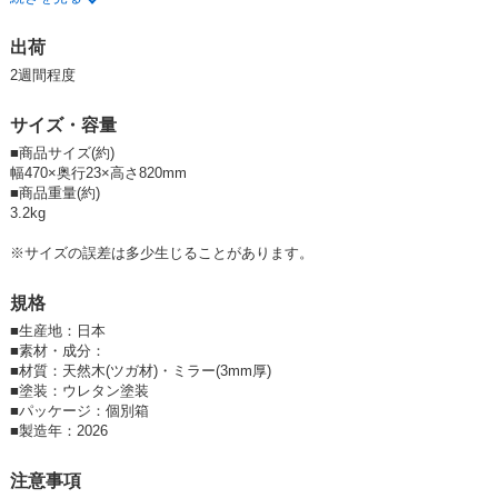
上品で趣のある風合いを感じさせてくれます。
チェストやデスクの上に置いてもお使いいただけます。
出荷
塗装には安全性の高いF☆☆☆☆のウレタン樹脂塗料を使用しています。
2週間程度
ご注文を受けてからのセミオーダー体制で、
職人がお一人おひとりのために丁寧にお作りします。
サイズ・容量
用途や場所に合わせて選べる3サイズ、カラーは4色ご用意しています。
■商品サイズ(約)
［正方形42cm・正方形60cm・長方形47×82cm］
幅470×奥行23×高さ820mm
［
ナチュラル・
ホワイト・ブラウン・ブラック］
■商品重量(約)
※長方形は縦横どちらでも設置可能です。
3.2kg
※サイズの誤差は多少生じることがあります。
<設置方法>
枠の裏にある金具に付属のひもを通して設置してください。
規格
壁側のフックはご準備して頂く必要がございます。
■
生産地：日本
■
素材・成分：
・ミラー厚3mm（飛散防止効果あり）
■材質：天然木(ツガ材)・ミラー(3mm厚)
・壁掛け用ひも付
■塗装：ウレタン塗装
・届いてすぐに使える完成品
■
パッケージ：個別箱
・日本製
■
製造年：2026
注意事項
＝ご注意＝