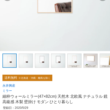
送料無料
※北海道・沖縄・離島を除く
永井興産
ミラー
細枠ウォールミラー(47×82cm) 天然木 北欧風 ナチュラル 鏡
高級感 木製 壁掛け モダン ひとり暮らし
登録日：2020/5/29