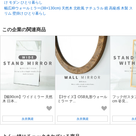
け モダン ひとり暮らし
幅広枠ウォールミラー(38×130cm) 天然木 北欧風 ナチュラル 鏡 高級感 木製 ス
リム 壁掛け ひとり暮らし
この企業の関連商品
【幅90cm】ワイドミラー 天然
【3サイズ】OSB丸形ウォール
フック付スタン
木 日本...
ミラー ナ...
cm 姿見...
永井興産
永井興産
永