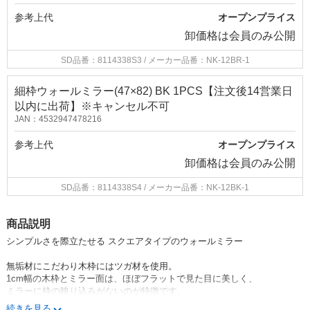
参考上代
オープンプライス
卸価格は
会員のみ公開
SD品番：8114338S3
/ メーカー品番：NK-12BR-1
細枠ウォールミラー(47×82) BK 1PCS【注文後14営業日
以内に出荷】※キャンセル不可
JAN：4532947478216
参考上代
オープンプライス
卸価格は
会員のみ公開
SD品番：8114338S4
/ メーカー品番：NK-12BK-1
商品説明
シンプルさを際立たせる スクエアタイプのウォールミラー
無垢材にこだわり木枠にはツガ材を使用。
1cm幅の木枠とミラー面は、ほぼフラットで見た目に美しく、
ミラーに枠の映り込みがないのが特徴です。
すっきりとした緻密で繊細なデザインはインテリアとしても
続きを見る