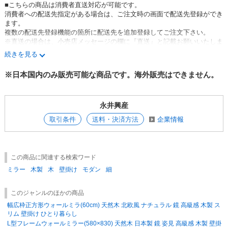
■こちらの商品は消費者直送対応が可能です。
天然木の性質上、木目の柄や節、色味などに個体差がございます。
消費者への配送先指定がある場合は、ご注文時の画面で配送先登録ができ
ご理解の上ご注文いただきますようお願いいたします。
ます。
複数の配送先登録機能の箇所に配送先を追加登録してご注文下さい。
＝出荷について＝
※直送の場合は、小売店メッセージの欄に『直送』と記載お願いいたしま
※注意事項を確認の上ご注文ください
す。
※受注生産品の為ご注文後のキャンセルは不可です
続きを見る
※配送先追加登録はこちら(ログイン後)
●正方形タイプもございます
※日本国内のみ販売可能な商品です。海外販売はできません。
※消費者直送の場合は代引き対応不可となりますのでご了承下さい。
42cmタイプ『細枠正方形ウォールミラー(42)」は→
こちら
60cmタイプ『細枠正方形ウォールミラー(60)」は→
こちら
この商品は、
【完成品】
となっております。
永井興産
●日本製ミラー多数ございます。
※出来る限り実物に近いお色にて画像を掲載しておりますが、PCモニタ
是非一度商品ページをご覧ください。
取引条件
送料・決済方法
企業情報
ーなどの環境等のちがいにより若干異なる場合がございます。
永井興産商品一覧は→
こちら
【ご注意】以下のお届け先には別途送料がかかります。
【直送可/送料無料】
北海道1000円・沖縄2500円・離島1500円/1梱包につき（税別）
この商品に関連する検索ワード
※追加送料は1梱包につき料金がかかります。
※ご不明な点はご注文前に必ずお問い合わせ下さい。
ミラー
木製
木
壁掛け
モダン
細
【出荷について】
このジャンルのほかの商品
受注生産商品になりますので出荷に2週間前後お日にち頂きます。
幅広枠正方形ウォールミラ(60cm) 天然木 北欧風 ナチュラル 鏡 高級感 木製 ス
ご希望のお届け日時にご注意ください。
リム 壁掛け ひとり暮らし
L型フレームウォールミラー(580×830) 天然木 日本製 鏡 姿見 高級感 木製 壁掛