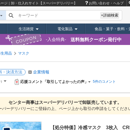
ージ｜卸・仕入れサイト【スーパーデリバリー】
お問い合わせ・ヘルプ
キーワード
+詳細検索
生活雑貨
電化製品
食品・菓子・飲料・
COUPON
送料無料クーポン発行中
入会特典
衛生用品
マスク
料・決済方法
企業情報
応援コメント「取引してよかったの声」
件）
5件のコメント
センター商事は
スーパーデリバリーで
卸販売しています。
ーパーデリバリーにご登録の上、ページ上から取引の申請をしてくださ
【処分特価】冷感マスク 3枚入 CRM-