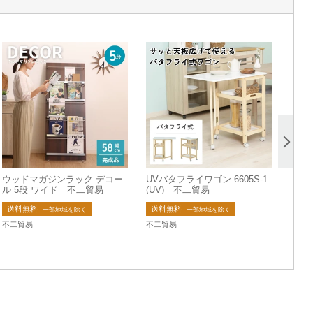
ウッドマガジンラック デコー
UVバタフライワゴン 6605S-1
ル 5段 ワイド 不二貿易
(UV) 不二貿易
送料無料
送料無料
一部地域を除く
一部地域を除く
不二貿易
不二貿易