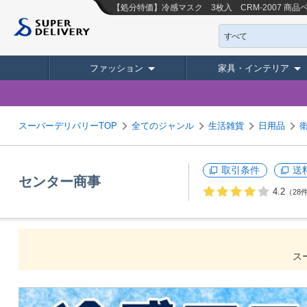
【処分特価】冷感マスク 3枚入 CRM-2007
商品ペ
すべて
ファッション
家具・インテリア
スーパーデリバリーTOP
全てのジャンル
生活雑貨
日用品
取引条件
送
センター商事
4.2
（28
ス