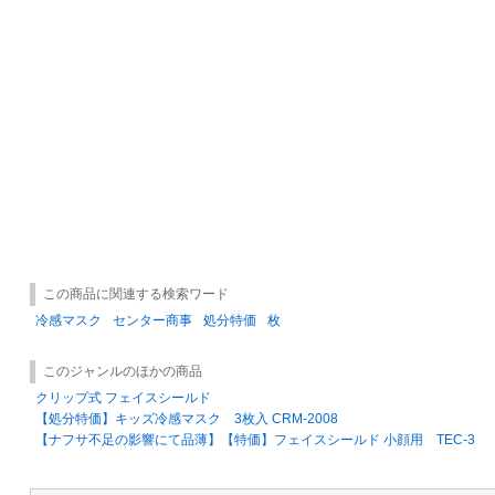
この商品に関連する検索ワード
冷感マスク
センター商事
処分特価
枚
このジャンルのほかの商品
クリップ式 フェイスシールド
【処分特価】キッズ冷感マスク 3枚入 CRM-2008
【ナフサ不足の影響にて品薄】【特価】フェイスシールド 小顔用 TEC-3