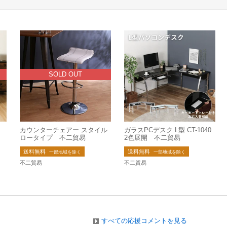
SOLD OUT
カウンターチェアー スタイル
ガラスPCデスク L型 CT-1040
ロータイプ 不二貿易
2色展開 不二貿易
送料無料
送料無料
一部地域を除く
一部地域を除く
不二貿易
不二貿易
すべての応援コメントを見る