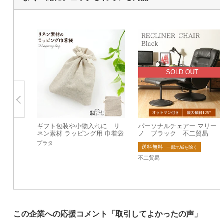
SOLD OUT
ギフト包装や小物入れに リ
パーソナルチェアー マリー
ネン素材 ラッピング用 巾着袋
ノ ブラック 不二貿易
約10×10.5cm
プラタ
送料無料
一部地域を除く
不二貿易
この企業への応援コメント「取引してよかったの声」