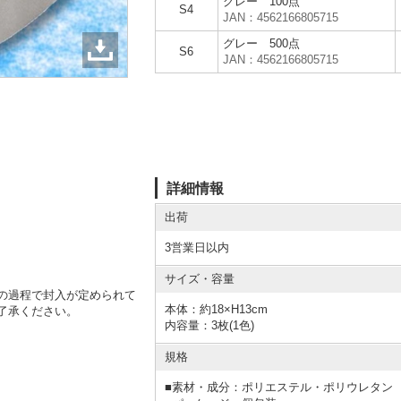
グレー 100点
S4
JAN：4562166805715
グレー 500点
S6
JAN：4562166805715
詳細情報
出荷
3営業日以内
サイズ・容量
の過程で封入が定められて
本体：約18×H13cm
了承ください。
内容量：3枚(1色)
規格
■
素材・成分：ポリエステル・ポリウレタン