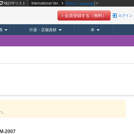
検討中リスト
International Ver.
Select Language
▼
会員登録する（無料）
ログイン
酒
什器・店舗資材
本
い。
2007