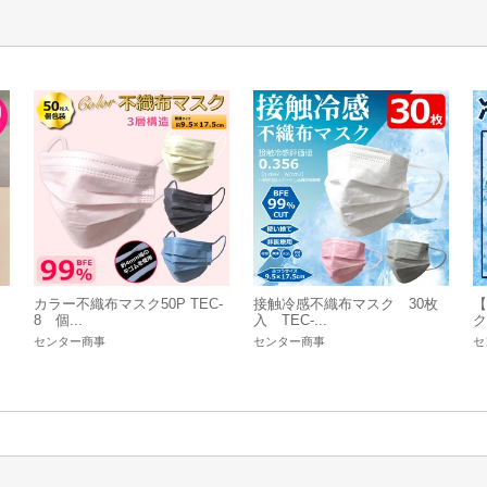
カラー不織布マスク50P TEC-
接触冷感不織布マスク 30枚
【
8 個...
入 TEC-...
ク
センター商事
センター商事
セ