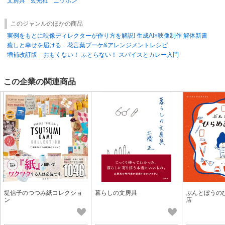
文房具
玄光社
ニッポン
このジャンルのほかの商品
実例をもとに映像ディレクターが作り方を解説! 生成AI×映像制作 解体新書
癒しと幸せを届ける 花言葉ブーケ&アレンジメントレシピ
増補改訂版 おもくない！ ふとらない！ スパイスとカレー入門
この企業の関連商品
堤信子のつつみ紙コレクショ
暮らしの文房具
ぶんとぼうの
ン
店