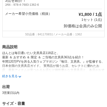
3点を紹介！
JAN：978-4-7683-1362-6
メーカー希望小売価格（税抜）
¥1,800 / 1点
1セット (1点)
卸価格は
会員のみ公開
SD品番：8411708S1
/ メーカー品番：1362
商品説明
ほんとは毎日通いたい文房具店118店と、
最新 ＆ おすすめ ＆ 限定 ＆ ご当地の文房具363点を紹介！
年間120万PVを誇る人気ウェブマガジン『毎日、文房具。』が監修する、
日本全国の文房具店ガイド。 実用品が揃うお店、セレクトに優れたお
店、最新アイテムが見つかるお店など個性豊かな文房具店と、各店がおす
すめするアイテムが盛りだくさんに登場する、文房具好き＆文具マニア必
続きを見る
読の書です。
監修：『毎日、文房具。』／？橋拓也（タカハシタクヤ）／福島槙子（フ
出荷
クシママキコ）
3営業日以内
サイズ・容量