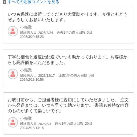
すべての応援コメントを見る
いつも迅速に出荷してくださり大変助かります。今後ともどう
ぞよろしくお願いいたします。
小売業
最終購入日
過去1年の購入回数
3回
2026/4/24
2026/3/29 15:23
丁寧な梱包と迅速は配送でいつも助かっております。お客様か
らも高評価をいただきました。
小売業
最終購入日
過去1年の購入回数
0回
2023/12/17
2024/2/16 10:56
お取引前から、ご担当者様に親切にしていただきました。 注文
から発送までは、いつも早くて助かります。 書籍も独特な内容
のものが多くて楽しいです。
小売業
最終購入日
過去1年の購入回数
20回
2026/8/3
2024/2/13 14:15