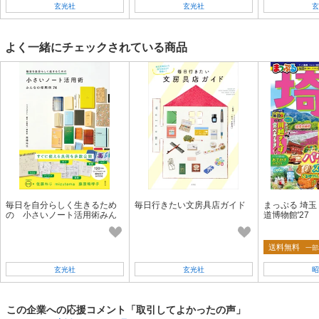
玄光社
玄光社
玄
よく一緒にチェックされている商品
毎日を自分らしく生きるため
毎日行きたい文房具店ガイド
まっぷる 埼玉
の 小さいノート活用術みん
道博物館'27
なの使用例74
送料無料
一部
玄光社
玄光社
昭
この企業への応援コメント「取引してよかったの声」