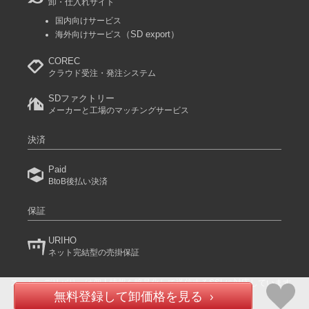
卸・仕入れサイト
国内向けサービス
（SD export）
海外向けサービス
COREC
クラウド受注・発注システム
SDファクトリー
メーカーと工場のマッチングサービス
決済
Paid
BtoB後払い決済
保証
URIHO
ネット完結型の売掛保証
スーパーデリバリーは個人情報を暗号化して送信するSSLに対応しています。
(C) 2024 RACCOON COMMERCE, Inc. All rights reserved.
無料登録して卸価格を見る