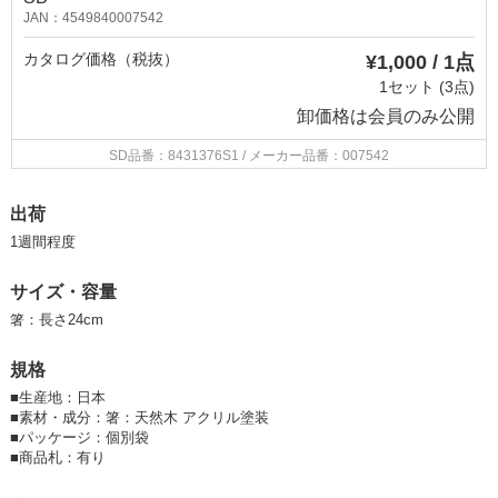
JAN：4549840007542
カタログ価格（税抜）
¥1,000 / 1点
1セット (3点)
卸価格は
会員のみ公開
SD品番：8431376S1
/ メーカー品番：007542
出荷
1週間程度
サイズ・容量
箸：長さ24cm
規格
■
生産地：日本
■
素材・成分：箸：天然木 アクリル塗装
■
パッケージ：個別袋
■
商品札：有り