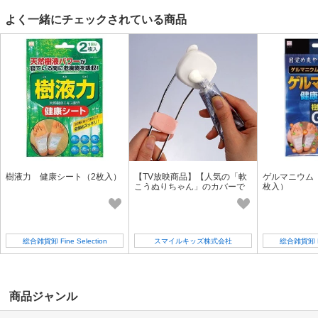
よく一緒にチェックされている商品
樹液力 健康シート（2枚入）
【TV放映商品】【人気の「軟
ゲルマニウム
こうぬりちゃん」のカバーで
枚入）
す】軟こうぬりちゃん専用取
替えパッド
総合雑貨卸 Fine Selection
スマイルキッズ株式会社
総合雑貨卸 Fin
商品ジャンル