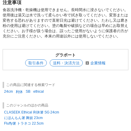
注意事項
食器洗浄機・乾燥機は使用できません。長時間水に浸さないでください。
使用後は湯又は水で洗って柔らかい布で拭き取ってください。変形または
変色する恐れがありますので直射日光は避けてください。たわし又は磨き
粉の使用は避けてください。塗の亀裂や破損などの場合は早めにお取替え
ください。お子様が扱う場合は、誤ったご使用がないように保護者の方が
充分にご注意ください。本来の用途以外には使用しないでください。
グラポート
取引条件
送料・決済方法
企業情報
この商品に関連する検索ワード
24cm
SB
ethical
利休
このジャンルのほかの商品
CLASEEK Ethical 利休箸 SG 24cm
にほんもん箸 舞妓 23cm
Fluffy箸 トラネコ 22.5cm