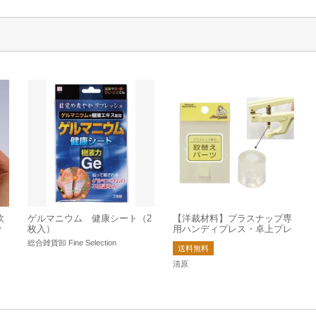
軟
ゲルマニウム 健康シート（2
【洋裁材料】プラスナップ専
で
枚入）
用ハンディプレス・卓上プレ
取
ス用取替えパーツ
総合雑貨卸 Fine Selection
送料無料
清原