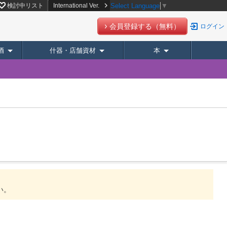
検討中リスト
International Ver.
Select Language
▼
会員登録する（無料）
ログイン
酒
什器・店舗資材
本
い。