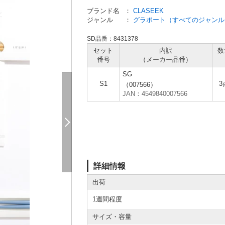
ブランド名
：
CLASEEK
ジャンル
：
グラポート（すべてのジャンル
SD品番：8431378
セット
内訳
数
番号
（メーカー
品番）
SG
S1
3
（007566）
JAN：4549840007566
詳細情報
出荷
1週間程度
サイズ・容量