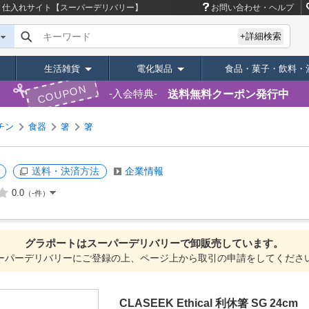
・仕入れサイト【スーパーデリバリー】
お問い合わせ・ヘルプ
キーワード
+詳細検索
生活雑貨
電化製品
食品・菓子・飲料・
COUPON
送料無料クーポン発行中
入会特典
チン
食器
箸
箸
送料・決済方法
企業情報
0.0
（-件）
グラポートは
スーパーデリバリーで
卸販売しています。
ーパーデリバリーにご登録の上、ページ上から取引の申請をしてくださ
CLASEEK Ethical 利休箸 SG 24cm