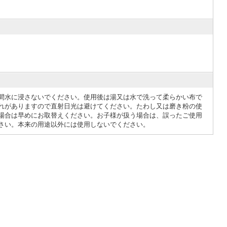
間水に浸さないでください。使用後は湯又は水で洗って柔らかい布で
れがありますので直射日光は避けてください。たわし又は磨き粉の使
場合は早めにお取替えください。お子様が扱う場合は、誤ったご使用
さい。本来の用途以外には使用しないでください。