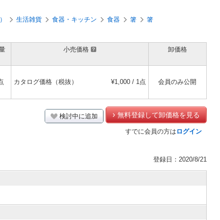
）
生活雑貨
食器・キッチン
食器
箸
箸
量
小売価格
卸価格
点
カタログ価格（税抜）
¥1,000 / 1点
会員のみ公開
無料登録して卸価格を見る
検討中に追加
すでに会員の方は
ログイン
登録日：2020/8/21