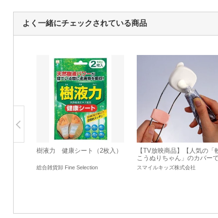
よく一緒にチェックされている商品
樹液力 健康シート（2枚入）
【TV放映商品】【人気の「
こうぬりちゃん」のカバー
す】軟こうぬりちゃん専用
総合雑貨卸 Fine Selection
スマイルキッズ株式会社
替えパッド