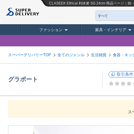
CLASEEK Ethical 利休箸 SG 24cm
商品ページ｜卸
すべて
ファッション
家具・インテリア
スーパーデリバリーTOP
全てのジャンル
生活雑貨
食器・キッ
取引条件
グラポート
ス