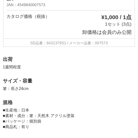
JAN：4549840007573
カタログ価格（税抜）
¥1,000 / 1点
1セット (3点)
卸価格は
会員のみ公開
SD品番：8431379S1
/ メーカー品番：007573
出荷
1週間程度
サイズ・容量
箸：長さ24cm
規格
■
生産地：日本
■
素材・成分：箸：天然木 アクリル塗装
■
パッケージ：個別袋
■
商品札：有り