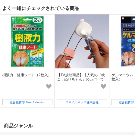
よく一緒にチェックされている商品
樹液力 健康シート（2枚入）
【TV放映商品】【人気の「軟
ゲルマニウム
こうぬりちゃん」のカバーで
枚入）
す】軟こうぬりちゃん専用取
替えパッド
総合雑貨卸 Fine Selection
スマイルキッズ株式会社
総合雑貨卸 Fin
商品ジャンル