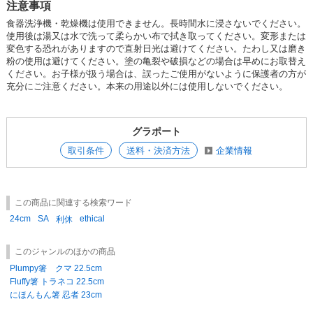
注意事項
食器洗浄機・乾燥機は使用できません。長時間水に浸さないでください。
使用後は湯又は水で洗って柔らかい布で拭き取ってください。変形または
変色する恐れがありますので直射日光は避けてください。たわし又は磨き
粉の使用は避けてください。塗の亀裂や破損などの場合は早めにお取替え
ください。お子様が扱う場合は、誤ったご使用がないように保護者の方が
充分にご注意ください。本来の用途以外には使用しないでください。
グラポート
取引条件
送料・決済方法
企業情報
この商品に関連する検索ワード
24cm
SA
ethical
利休
このジャンルのほかの商品
Plumpy箸 クマ 22.5cm
Fluffy箸 トラネコ 22.5cm
にほんもん箸 忍者 23cm