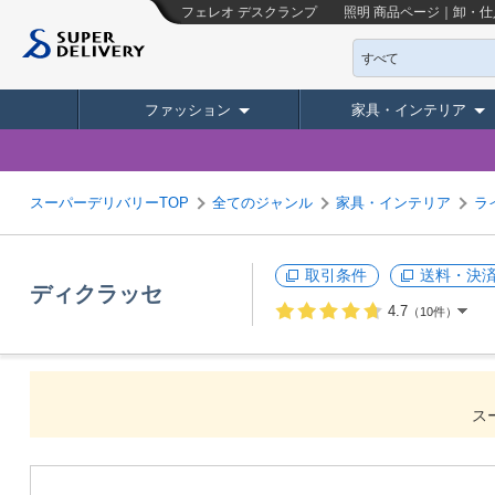
フェレオ デスクランプ 照明
商品ページ｜卸・仕
すべて
ファッション
家具・インテリア
スーパーデリバリーTOP
全てのジャンル
家具・インテリア
ラ
取引条件
送料・決
ディクラッセ
4.7
（10件）
ス