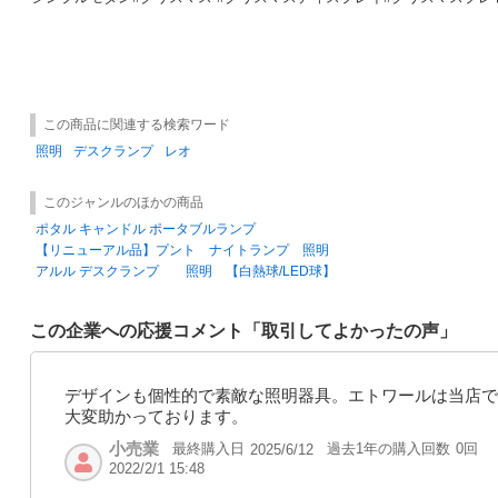
この商品に関連する検索ワード
照明
デスクランプ
レオ
このジャンルのほかの商品
ポタル キャンドル ポータブルランプ
【リニューアル品】プント ナイトランプ 照明
アルル デスクランプ 照明 【白熱球/LED球】
この企業への応援コメント「取引してよかったの声」
デザインも個性的で素敵な照明器具。エトワールは当店で
大変助かっております。
小売業
最終購入日
過去1年の購入回数
0回
2025/6/12
2022/2/1 15:48