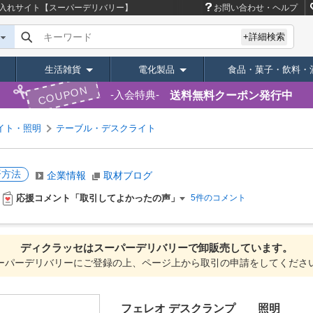
入れサイト【スーパーデリバリー】
お問い合わせ・ヘルプ
キーワード
+詳細検索
生活雑貨
電化製品
食品・菓子・飲料・
COUPON
送料無料クーポン発行中
入会特典
イト・照明
テーブル・デスクライト
済方法
企業情報
取材ブログ
応援コメント「取引してよかったの声」
5件のコメント
ディクラッセは
スーパーデリバリーで
卸販売しています。
ーパーデリバリーにご登録の上、ページ上から取引の申請をしてくださ
フェレオ デスクランプ 照明