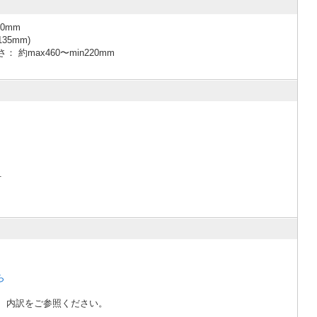
0mm
5mm)
ax460〜min220mm
付
ら
、内訳をご参照ください。