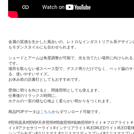
金属の質感を生かした風合いの、レトロなインダストリアル系デザイン
もモダンスタイルにも合わせられます。
シェードとアームは角度調整が可能で、光を当てたい場所に向けられる
です。
場所を取らない省スペース型で、デスク周りだけでなく、ベッド脇のサ
る、使いやすいサイズ。
お休み前の読書灯としてもおすすめです。
壁側に明りを向けると、間接照明としても使えます。
仕事後のリラックス時間に。
ホテルの一室の様な心地よく柔らかい明かりをつくれます。
商品POPデータは
こちら
からダウンロード可能です。
#照明器具#照明#天井照明#間接照明#装飾照明#ライト＃フロアライト
イト#アクセサリーライト#インテリアライト#LED#LEDライト#LED電
シンプルモダン
#クリスマス #クリスマスディスプレイ#クリスマスプレ