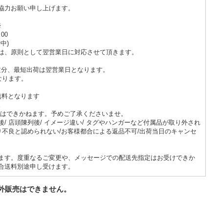
協力お願い申し上げます。
※
00
中)
は、原則として翌営業日に対応させて頂きます。
注文分、最短出荷は翌営業日となります。
なります。
無料となります
。
応はできかねます。予めご了承くださいませ。
/ 店頭陳列後/ イメージ違い/ タグやハンガーなど付属品が取り外され
り不良と認められない/お客様都合による返品不可/出荷当日のキャンセ
）
ます。度重なるご変更や、メッセージでの配送先指定はお受けできか
合送料別途申し受けます。
外販売はできません。