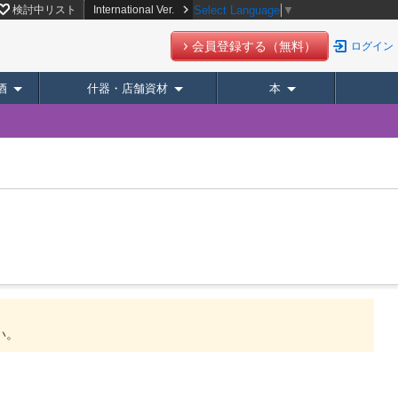
検討中リスト
International Ver.
Select Language
▼
会員登録する（無料）
ログイン
酒
什器・店舗資材
本
い。