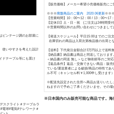
【販売価格】メーカー希望小売価格販売にご
※※※
廃盤商品のご案内 2020.06更新
※※
【営業時間】10：00〜12：00 / 13：00〜17：
【定休日】土・日・祝 (ご注文は24時間受付
※営業時間以外のお問い合わせにつきまして
はビンテージ調のお部屋に
【発送スケジュール】平日15:00までのご
在庫切れの商品は入荷次第検品後の出荷と
、使いやすさを考えた設計
【送料】下代発注金額合計3万円以上で送料
【納品書】納品書は商品と同送しております
イドテーブル等にも置け
＜納品書の同送 無し＞など御依頼等のご対
【返品条件】返品・交換できない商品：販売後
ている/運送業者による破損/商品の特性であ
ル不可（キャンセル料￥1,000申し受けます
※配送先設定された住所へ商品お送りいたし
ねますので予めご了承くださいませ。その場
※日本国内のみ販売可能な商品です。海
＃デスクライト＃テーブルラ
球#電球#電気#テレワーク
＃
ゼント