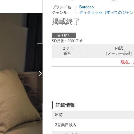
ブランド名
：
Barocco
ジャンル
：
ディクラッセ（すべてのジャン
掲載終了
SD品番：8801716
セット
内訳
番号
（メーカー
品番
現在、
詳細情報
出荷
3営業日以内