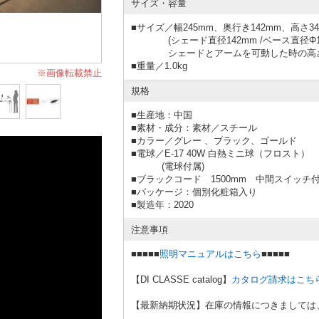
サイズ・容量
■サイズ／幅245mm、奥行き142mm、高さ34
(シェード直径142mm /ベース直径Φ13
シェードとアームを可動した時の高さ： 約m
■重量／1.0kg
※画像転載禁止
規格
■
生産地：中国
■
素材・成分：素材／スチール
■カラー／グレー 、ブラック、ゴールド
■電球／E-17 40W 白熱ミニ球（フロスト）
(電球付属)
■ブラックコード 1500mm 中間スイッチ
■
パッケージ：個別化粧箱入り
■
製造年：2020
注意事項
■■■■■
照明マニュアルはこちら
■■■■■
【DI CLASSE catalog】
カタログ請求はこち
【最新納期状況】在庫の情報につきましては