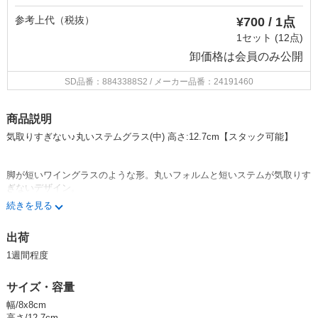
参考上代（税抜）
¥700 / 1点
1セット (12点)
卸価格は
会員のみ公開
SD品番：8843388S2
/ メーカー品番：24191460
商品説明
気取りすぎない♪丸いステムグラス(中) 高さ:12.7cm【スタック可能】
脚が短いワイングラスのような形。丸いフォルムと短いステムが気取りす
ぎないデザイン。
でも、ちょっとゴージャスな気分を楽しめるガラスコップです。
続きを見る
ワインも似合いますが、ビールやウィスキーにもおすすめのサイズ感。
そして丸い形が手に馴染む。
出荷
これを片手にゆったり過ごすのを想像してみてください。悪くないでし
1週間程度
ょ？
もちろん、水を飲んでもおしゃれな雰囲気です。
サイズ・容量
スタッキングに対応しているので収納に困らず使いやすいところもポイン
トです。
幅/8x8cm
高さ/12.7cm