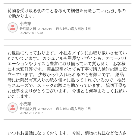
荷物を受け取る側のことを考えて梱包＆発送していただけるの
で助かります。
小売業
最終購入日
過去1年の購入回数
1回
2026/6/19
2026/6/25 15:48
お世話になっております。 小皿をメインにお取り扱いさせてい
ただいています。 カジュアルも重厚なデザインも、カラーバリ
エーションやサイズも豊富に取り揃っていて質も良く、お客様
にも大変好評です。 商品説明がとても丁寧で購入検討の際に役
立っています。 少数から仕入れられるのも有難いです。 納品
時には商品写真入りの紙を個々に貼ってくれているので、検品
もスムーズで、ストックの際にも助かっています。 親切丁寧な
お仕事をありがとうございます。 今後とも何卒よろしくお願い
いたします。
小売業
最終購入日
過去1年の購入回数
2回
2026/5/23
2026/5/31 20:02
いつもお世話になっております。 今回、柄物のお皿など仕入さ