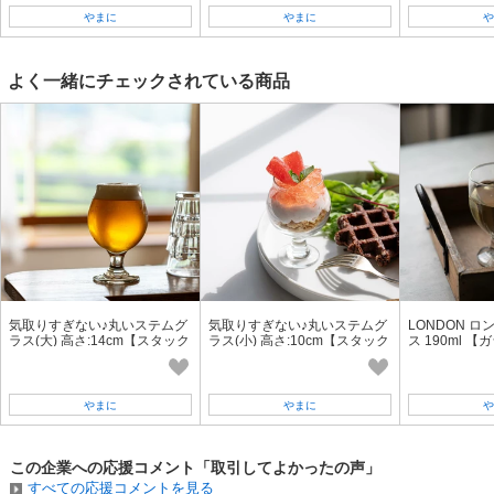
やまに
やまに
や
よく一緒にチェックされている商品
気取りすぎない♪丸いステムグ
気取りすぎない♪丸いステムグ
LONDON 
ラス(大) 高さ:14cm【スタック
ラス(小) 高さ:10cm【スタック
ス 190ml 
不可】 【ガラス】[中国製/洋食
可能】 【ガラス】[アメリカ製/
製/洋食器]
器]
洋食器]
やまに
やまに
や
この企業への応援コメント「取引してよかったの声」
すべての応援コメントを見る