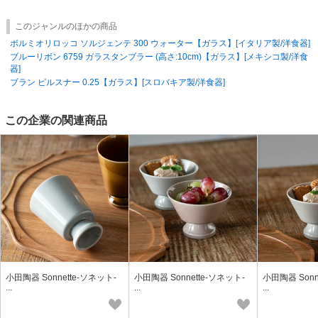
このジャンルのほかの商品
ボルミオリロッコ ソルジェンテ 300 ウォーター【ガラス】[イタリア製/洋食器]
ブルーリボン 6759 ガラスタンブラー (高さ:10cm)【ガラス】[メキシコ製/洋食
器]
ブラン ピルスナー 0.25【ガラス】[スロバキア製/洋食器]
この企業の関連商品
小田陶器 Sonnette-ソネット-
小田陶器 Sonnette-ソネット-
小田陶器 Sonn
...
...
...