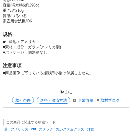
※製造の都合上、形状に個体差（足の形状に大小など）がありますがメー
容量(満水時)/約296cc
カー基準で良品となっておりますのであらかじめご了承ください。
重さ/約210g
質感/つるつる
おすすめ用途：普段遣いコップ、ワイングラス、ビアグラス、ウィスキー
家庭用食洗機/OK
グラス
規格
★「気取りすぎない♪丸いステムグラス」シリーズの他の商品はこちら /
Series Item
■
生産地：アメリカ
■
素材・成分：ガラス(アメリカ製)
★新着順一覧表示はこちら / New Item
■
パッケージ：個別箱なし
★人気順一覧表示はこちら / View Popularity
注意事項
■商品画像に写っている撮影用小物は付属しません。
やまに
取引条件
送料・決済方法
企業情報
取材ブログ
この商品に関連する検索ワード
cm
器
アメリカ製
スタック
丸いステムグラス
洋食