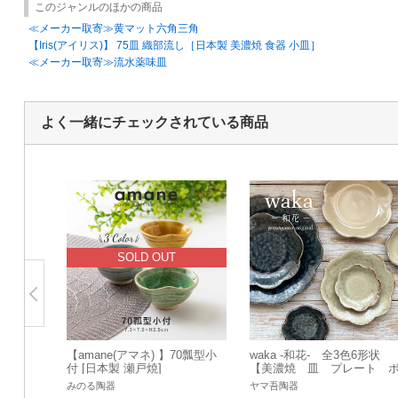
このジャンルのほかの商品
≪メーカー取寄≫黄マット六角三角
【Iris(アイリス)】 75皿 織部流し［日本製 美濃焼 食器 小皿］
≪メーカー取寄≫流水薬味皿
よく一緒にチェックされている商品
SOLD OUT
【amane(アマネ) 】70瓢型小
waka -和花- 全3色6形状
付 [日本製 瀬戸焼]
【美濃焼 皿 プレート 
ウル 深皿 鉢 日本製】
みのる陶器
ヤマ吾陶器
マ吾陶器