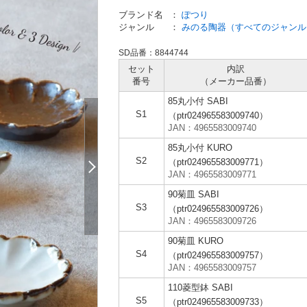
ブランド名
：
ぽつり
ジャンル
：
みのる陶器（すべてのジャンル
SD品番：8844744
セット
内訳
番号
（メーカー
品番）
85丸小付 SABI
S1
（ptr024965583009740）
JAN：4965583009740
85丸小付 KURO
S2
（ptr024965583009771）
JAN：4965583009771
90菊皿 SABI
S3
（ptr024965583009726）
JAN：4965583009726
90菊皿 KURO
S4
（ptr024965583009757）
JAN：4965583009757
110菱型鉢 SABI
S5
（ptr024965583009733）