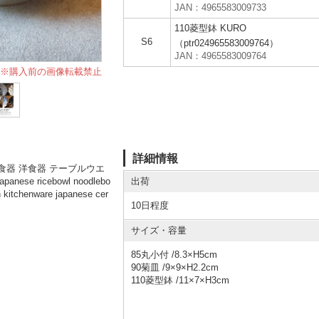
JAN：4965583009733
110菱型鉢 KURO
S6
（ptr024965583009764）
JAN：4965583009764
※購入前の画像転載禁止
詳細情報
卓和食器 洋食器 テーブルウエ
出荷
se ricebowl noodlebo
 kitchenware japanese cer
10日程度
サイズ・容量
85丸小付 /8.3×H5cm
90菊皿 /9×9×H2.2cm
110菱型鉢 /11×7×H3cm