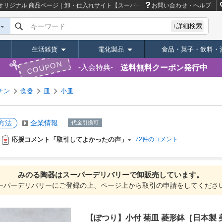
］オリジナル
商品ページ｜卸・仕入れサイト【スーパーデリバリー】
お問い合わせ・ヘルプ
キーワード
+詳細検索
生活雑貨
電化製品
食品・菓子・飲料・
COUPON
送料無料クーポン発行中
入会特典
チン
食器
皿
小皿
方法
企業情報
代金引換可
応援コメント「取引してよかったの声」
72件のコメント
みのる陶器は
スーパーデリバリーで
卸販売しています。
ーパーデリバリーにご登録の上、ページ上から取引の申請をしてくださ
【ぽつり】小付 菊皿 菱形鉢［日本製 