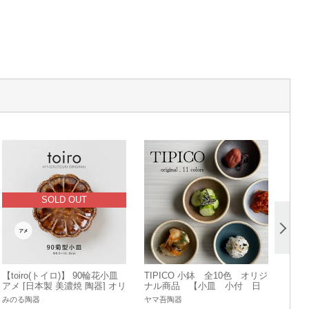
SOLD OUT
【toiro(トイロ)】 90輪花小皿
TIPICO 小鉢 全10色 オリジ
アメ [日本製 美濃焼 陶器] オリ
ナル商品 【小皿 小付 日
ジナル
本製 美濃焼】 ヤマ吾陶器
みのる陶器
ヤマ吾陶器