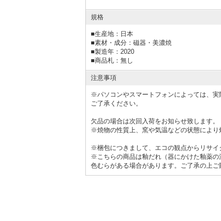
規格
■
生産地：日本
■
素材・成分：磁器・美濃焼
■
製造年：2020
■
商品札：無し
注意事項
※パソコンやスマートフォンによっては、実
ご了承ください。
欠品の場合は次回入荷をお知らせ致します。
※焼物の性質上、窯や気温などの状態により
※梱包につきまして、エコの観点からリサイ
※こちらの商品は釉だれ（器にかけた釉薬の
色むらがある場合があります。ご了承の上ご