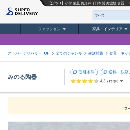
【ぽつり】小付 菊皿 菱形鉢［日本製 美濃焼 食器 
すべて
ファッション
家具・インテリア
スーパーデリバリーTOP
全てのジャンル
生活雑貨
食器・キッ
取引条件
送料・決済
みのる陶器
4.3
（127件）
ス