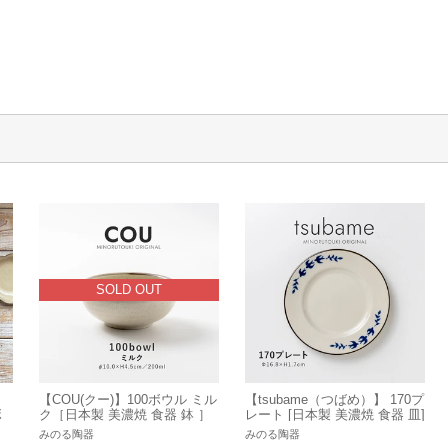
SOLD OUT
【COU(クー)】100ボウル ミル
【tsubame（つばめ）】 170プ
ボ
ク［日本製 美濃焼 食器 鉢 ］
レート [日本製 美濃焼 食器 皿]
ヤ
オリジナル
オリジナル
みのる陶器
みのる陶器