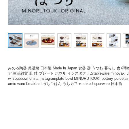
みのる陶器 美濃焼 日本製 Made in Japan 食器 器 うつわ 暮らし 食
ア 生活雑貨 皿 鉢 プレート ボウル インスタグラムtableware minoyaki Japane
wl soupbowl china Instagramplate bowl MINORUTOUKI pottery porcelain
amic ware breakfast うちごはん うちカフェ sake Liquorware 日本酒