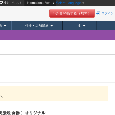
検討中リスト
International Ver.
Select Language
▼
会員登録する（無料）
ログイン
酒
什器・店舗資材
本
い。
美濃焼 食器 ］オリジナル