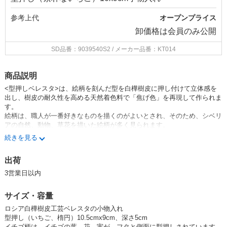
参考上代
オープンプライス
卸価格は
会員のみ公開
SD品番：9039540S2
/ メーカー品番：KT014
商品説明
<型押しベレスタ>は、絵柄を刻んだ型を白樺樹皮に押し付けて立体感を
出し、樹皮の耐久性を高める天然着色料で「焦げ色」を再現して作られま
す。
絵柄は、職人が一番好きなものを描くのがよいとされ、そのため、シベリ
アの自然、動物、草花を描いた絵柄が多く見られます。
ピルケース、文具小物、ボタンやビーズ入れ、裁縫小物入れなど、いろい
続きを見る
ろな場面で使えます。
密封タイプで、容器内側は無着色の天然樹皮、乾燥食品の保管にも適して
出荷
います。
3営業日以内
サイズ・容量
ロシア白樺樹皮工芸ベレスタの小物入れ
型押し（いちご、楕円）10.5cmx9cm、深さ5cm
イチゴ柄は、イチゴの葉、花、実が、フタと側面に型押しされています。