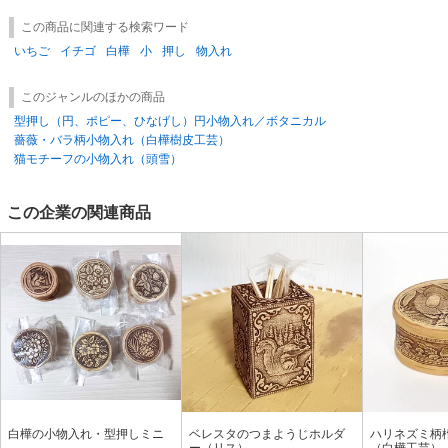
この商品に関連する検索ワード
いちご
イチゴ
白樺
小
押し
物入れ
このジャンルのほかの商品
型押し（円、ポピー、ひなげし）円小物入れ／ボタニカル
薔薇・バラ柄小物入れ（白樺樹皮工芸）
猫モチーフの小物入れ（頭雪）
この企業の関連商品
白樺の小物入れ・型押しミニ
ベレスタのつまようじホルダ
ハリネズミ柄
ー（リス）
（白樺工芸）