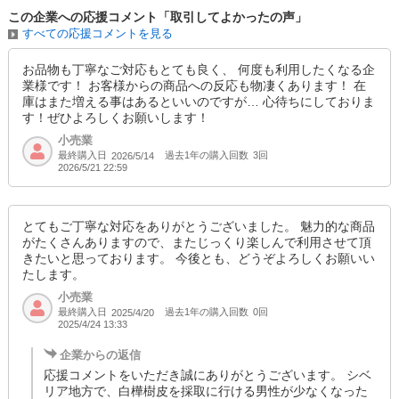
この企業への応援コメント「取引してよかったの声」
すべての応援コメントを見る
お品物も丁寧なご対応もとても良く、 何度も利用したくなる企
業様です！ お客様からの商品への反応も物凄くあります！ 在
庫はまた増える事はあるといいのですが… 心待ちにしておりま
す！ぜひよろしくお願いします！
小売業
最終購入日
過去1年の購入回数
3回
2026/5/14
2026/5/21 22:59
とてもご丁寧な対応をありがとうございました。 魅力的な商品
がたくさんありますので、またじっくり楽しんで利用させて頂
きたいと思っております。 今後とも、どうぞよろしくお願いい
たします。
小売業
最終購入日
過去1年の購入回数
0回
2025/4/20
2025/4/24 13:33
企業からの返信
応援コメントをいただき誠にありがとうございます。 シベ
リア地方で、白樺樹皮を採取に行ける男性が少なくなった