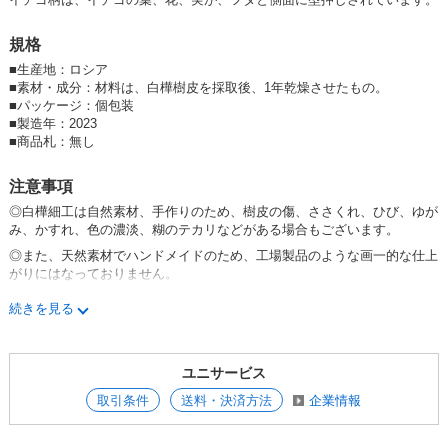
規格
■
生産地：ロシア
■
素材・成分：材料は、白樺樹皮を採取後、1年乾燥させたもの。
■
パッケージ：個包装
■
製造年：2023
■
商品札：無し
注意事項
◎白樺細工は自然素材、手作りのため、樹皮の傷、ささくれ、ひび、ゆが
み、かすれ、色の濃淡、糊のテカリなどがある場合もございます。
◎また、天然素材でハンドメイドのため、工場製品のような画一的な仕上
がりにはなっておりません。
◎なにとぞ、白樺細工の個性をご理解の上、お取引いただきたく、よろし
続きを見る
くおねがいいたします。
ユニサービス
取引条件
送料・決済方法
企業情報