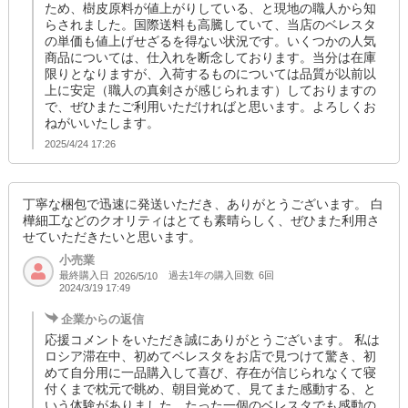
ため、樹皮原料が値上がりしている、と現地の職人から知
らされました。国際送料も高騰していて、当店のベレスタ
の単価も値上げせざるを得ない状況です。いくつかの人気
商品については、仕入れを断念しております。当分は在庫
限りとなりますが、入荷するものについては品質が以前以
上に安定（職人の真剣さが感じられます）しておりますの
で、ぜひまたご利用いただければと思います。よろしくお
ねがいいたします。
2025/4/24 17:26
丁寧な梱包で迅速に発送いただき、ありがとうございます。 白
樺細工などのクオリティはとても素晴らしく、ぜひまた利用さ
せていただきたいと思います。
小売業
最終購入日
過去1年の購入回数
6回
2026/5/10
2024/3/19 17:49
企業からの返信
応援コメントをいただき誠にありがとうございます。 私は
ロシア滞在中、初めてベレスタをお店で見つけて驚き、初
めて自分用に一品購入して喜び、存在が信じられなくて寝
付くまで枕元で眺め、朝目覚めて、見てまた感動する、と
いう体験がありました。たった一個のベレスタでも感動の