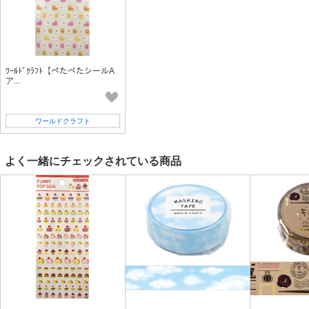
WE-FL10 / キャット
WE-FL13 / インコ
WE-FL15 / パンダ
WE-FL16 / カエル
ﾜｰﾙﾄﾞｸﾗﾌﾄ【ぺたぺたシールA
ア...
WE-FL17 / アルパカ
ワールドクラフト
＜Bタイプ - キラキラ＞
WE-UV02 / スター
よく一緒にチェックされている商品
WE-UV07 / アルファベット
WE-UV08 / エッフェルトウ