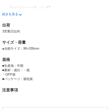
【ぺたぺたシールA パンダ】
続きを見る
大人気のパンダ柄がシールになって登場！
出荷
3営業日以内
リボンの色が違うところもかわいいポイントです♪
サイズ・容量
入学のお名前シールの横やノートに貼ったり、
●台紙サイズ：90×200mm
趣味の色別推しシールとしてもお使いいただけます◎
規格
■
生産地：中国
■
素材・成分：・紙
・OPP袋
〇〇〇 ぺたぺたシール 〇〇〇
■
パッケージ：個包装
注意事項
平たく貼りやすく、使いやすい ”ぺたんこ” タイプのシールです。
Aタイプ (10種) 、Bタイプ (3種) の全13種のラインナップ！