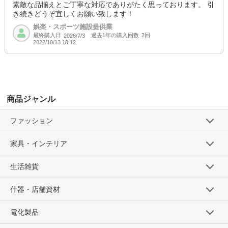
素敵な品揃えとご丁寧な対応でありがたく思っております。 引
き続きどうぞ宜しくお願い致します！
ー 冬 ー
娯楽・スポーツ施設提供業
・『クリスマス』
最終購入日
過去1年の購入回数
2回
2026/7/3
・『年越し』
2022/10/13 18:12
・『お正月』
・『新年』
・『バレンタイン』『ホワイトデー』
商品ジャンル
ファッション
家具・インテリア
生活雑貨
什器・店舗資材
電化製品