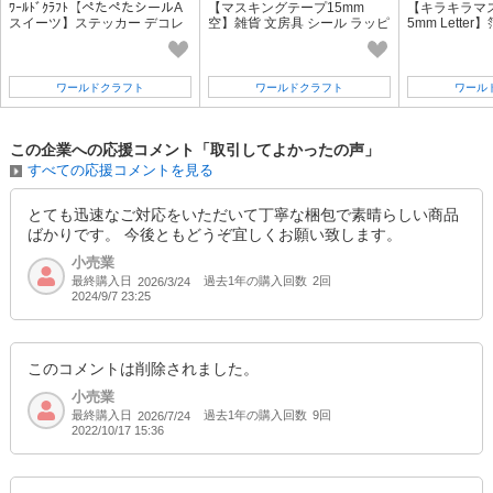
★★ 年間イベント - オススメ商品 ★★
ﾜｰﾙﾄﾞｸﾗﾌﾄ【ぺたぺたシールA
【マスキングテープ15mm
【キラキラマス
スイーツ】ステッカー デコレ
空】雑貨 文房具 シール ラッピ
5mm Lette
・『2023カレンダー 2023ダイアリー』
ーション レター お菓子 ケーキ
ング 手帳 クラフト ギフト
レーション ラ
・『2022新作予約 新柄マスキングテープ』
ワールドクラフト
ワールドクラフト
ワール
ー 春 ー
・『入学祝い』『入園 入学』
この企業への応援コメント「取引してよかったの声」
・『新生活 新学期 新社会人』
・『G.W. ゴールデンウィーク』
すべての応援コメントを見る
・『母の日ギフト』
・『父の日ギフト』
とても迅速なご対応をいただいて丁寧な梱包で素晴らしい商品
ばかりです。 今後ともどうぞ宜しくお願い致します。
小売業
ー 夏 ー
最終購入日
過去1年の購入回数
2回
2026/3/24
・『お中元ギフト 暑中見舞い』
2024/9/7 23:25
・『夏 夏休み』
・『お盆』
・『レジャー』
このコメントは削除されました。
小売業
最終購入日
過去1年の購入回数
9回
2026/7/24
ー 秋 ー
2022/10/17 15:36
・『敬老の日』
・『ハロウィン』
・『運動会』