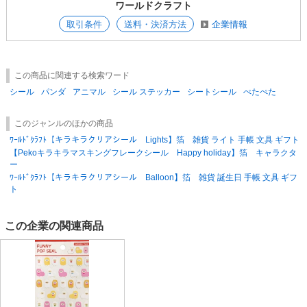
ワールドクラフト
取引条件
送料・決済方法
企業情報
大容量のため、ステッカーを貼ることが好きなお子様や
惜しみなく存分にデコレーションをお楽しみいただけます◎
この商品に関連する検索ワード
シール
パンダ
アニマル
シール ステッカー
シートシール
ぺたぺた
また、大中小とシールの大きさが分かれているため
用途やアレンジ使いも可能となっております。
このジャンルのほかの商品
ﾜｰﾙﾄﾞｸﾗﾌﾄ【キラキラクリアシール Lights】箔 雑貨 ライト 手帳 文具 ギフト
【Pekoキラキラマスキングフレークシール Happy holiday】箔 キャラクタ
ー
ﾜｰﾙﾄﾞｸﾗﾌﾄ【キラキラクリアシール Balloon】箔 雑貨 誕生日 手帳 文具 ギフ
ト
＜Aタイプ - つるつる＞
この企業の関連商品
WE-FL01 / ハート
WE-FL02 / スター
WE-FL04 / オンプ
WE-FL07 / スイーツ
WE-FL09 / コッキ