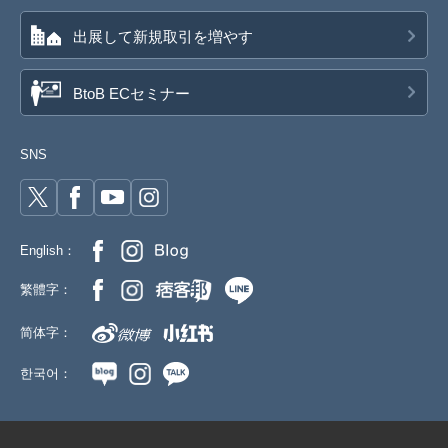
出展して新規取引を増やす
BtoB ECセミナー
SNS
English：
繁體字：
简体字：
한국어：