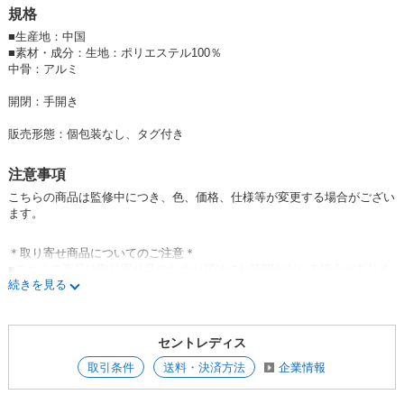
規格
■
生産地：中国
■
素材・成分：生地：ポリエステル100％
中骨：アルミ
開閉：手開き
販売形態：個包装なし、タグ付き
注意事項
こちらの商品は監修中につき、色、価格、仕様等が変更する場合がござい
ます。
＊取り寄せ商品についてのご注意＊
■こちらの商品は取り寄せ品のためお届けにお時間がかかる場合がありま
続きを見る
す。
■ご注文後の在庫確認になるため、やむを得ず欠品の場合にはご了承くだ
さい。
■ご注文後のキャンセル・商品変更はご遠慮ください。
セントレディス
■取り寄せ商品の欠品により、1回の発送分総額が3万円を切る場合には、
送料が発生します。
取引条件
送料・決済方法
企業情報