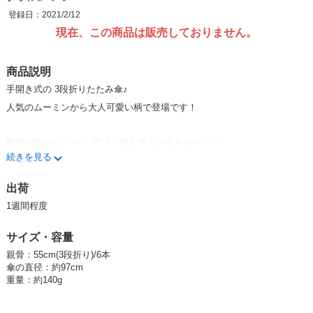
登録日：2021/2/12
現在、この商品は販売しておりません。
商品説明
手開き式の 3段折りたたみ傘♪
人気のムーミンから大人可愛い柄で登場です！
親骨が55cmなので、広げた時も安心の大きめサイズ♪
続きを見る
折りたたんだ時は約23cmでコンパクトに折りたためて、カバー付き！
出荷
カーボンを使用し、大きめでも約140gと軽量です♪
1週間程度
雨傘ですが、UVカット加工で日傘としても使用できます！
サイズ・容量
傘の開閉時に爪や指を挟むのを防止するネイルガード付き♪
親骨：55cm(3段折り)/6本
傘の直径：約97cm
簡単に開閉する事ができます！
重量：約140g
普段の使用はもちろん、プレゼントとしてもオススメです♪