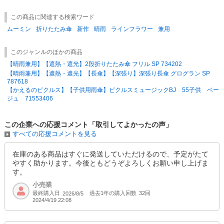
この商品に関連する検索ワード
〜〜〜〜〜〜〜〜〜〜〜〜〜〜〜〜
ムーミン
折りたたみ傘
新作
晴雨
ラインフラワー
兼用
特価商品につき、ケース数により
送料を別途頂く場合がございます。
〜〜〜〜〜〜〜〜〜〜〜〜〜〜〜〜
このジャンルのほかの商品
【セール商品についてのご注意】
【晴雨兼用】【遮熱・遮光】2段折りたたみ傘 フリル SP 734202
【晴雨兼用】【遮熱・遮光】【長傘】【深張り】深張り長傘 グログラン SP
大特価でのご提供につきセール商品の返品交換は致しかねますのでご了承
787618
ください。
【かえるのピクルス】【子供用雨傘】ピクルスミュージックBJ 55子供 ベー
ジュ 71553406
（不良品につきましてはこの限りではありません。）
この企業への応援コメント「取引してよかったの声」
すべての応援コメントを見る
在庫のある商品はすぐに発送していただけるので、予定がたて
やすく助かります。今後ともどうぞよろしくお願い申し上げま
す。
小売業
最終購入日
過去1年の購入回数
32回
2026/8/5
2024/4/19 22:08