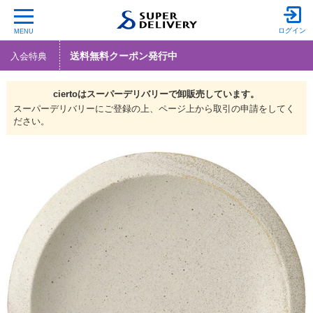
ログイン
MENU
送料無料クーポン発行中
入会特典
ciertoは
スーパーデリバリーで
卸販売しています。
スーパーデリバリーにご登録の上、ページ上から取引の申請をしてく
ださい。