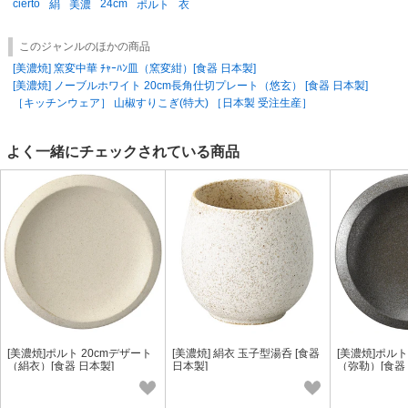
cierto
24cm
能性がございます。 ご迷惑をお掛けしますが、何卒ご了承下さい。
絹
美濃
ポルト
衣
サンプル注文もお受けします。1点のみをご希望のお客様はご注文後にメ
このジャンルのほかの商品
ッセージにてご連絡ください。注文内容を弊社にて変更いたします。その
[美濃焼] 窯変中華 ﾁｬｰﾊﾝ皿（窯変紺）[食器 日本製]
他ご不明な点がございましたらお問い合わせください。
[美濃焼] ノーブルホワイト 20cm長角仕切プレート（悠玄） [食器 日本製]
［キッチンウェア］ 山椒すりこぎ(特大) ［日本製 受注生産］
よく一緒にチェックされている商品
[美濃焼]ポルト 20cmデザート
[美濃焼] 絹衣 玉子型湯呑 [食器
[美濃焼]ポルト
（絹衣）[食器 日本製]
日本製]
（弥勒）[食器 