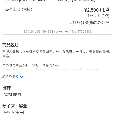
参考上代（税抜）
¥2,500 / 1点
1セット (2点)
卸価格は
会員のみ公開
SD品番：9245643S1
/ メーカー品番：57059386
商品説明
料理の美味しさを引き立て毎日使いたくなる魅力を持つ、美濃焼の業務用
食器。
その魅力を活かし、守り、育みながら
現代の暮らしにあう、新たな「日本のうつわ」を提案しています。
続きを見る
絹衣シリーズ 商品一覧は
コチラ
出荷
※食洗機・電子レンジ使用可能
弊社では、ご注文いただきました商品をピッキング、梱包のタイミングで
3営業日以内
検品を実施し、お客様へ出荷しております。
焼き物は素材の違いや製造工程により、鉄粉、ピンホール、釉薬のハゲや
サイズ・容量
ムラ、ゆがみ、多少のガタつきなどの現象が発生致します。
製造元メーカーと、弊社での検品を通過した商品は、原則、上記のような
D24×H2.9(cm)