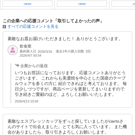
cierto
cierto
c
この企業への応援コメント「取引してよかったの声」
すべての応援コメントを見る
素敵なお皿お届けいただきました！ ありがとうございます。
飲食業
最終購入日
過去1年の購入回数
2回
2026/3/16
2026/4/7 00:54
企業からの返信
いつもお世話になっております。 応援コメントありがとう
ございます。 これからも美濃焼を中心とした国産のテーブ
ルウェアを多くの方に 紹介できればと考えております。 毎
日少しづつですが、商品ページを更新してまいりますので
引き続きご愛顧のほど、よろしくお願いいたします。
2026/4/13 10:04
素敵なエスプレッソカップをずっと探していましたがciertoさ
んのサイトで出会えました。とても気に入っています。 また機
会がありましたら、取り引きよろしくお願いします。