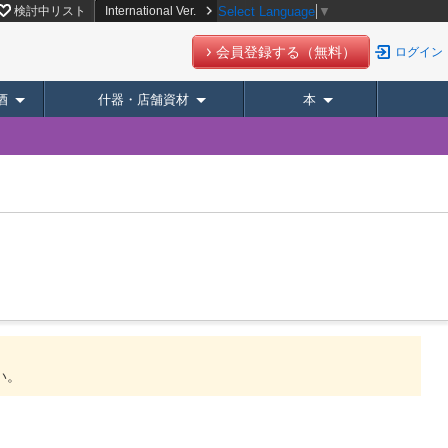
検討中リスト
International Ver.
Select Language
▼
会員登録する（無料）
ログイン
酒
什器・店舗資材
本
い。