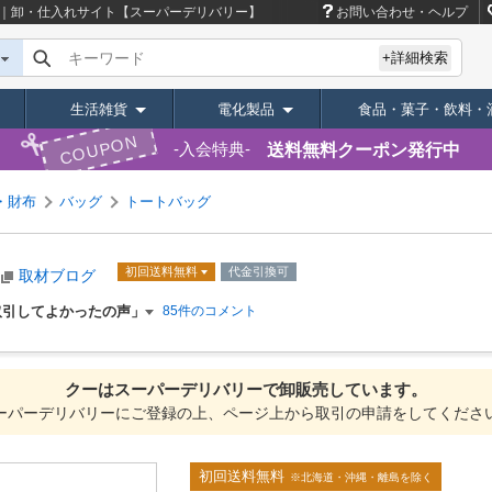
｜卸・仕入れサイト【スーパーデリバリー】
お問い合わせ・ヘルプ
キーワード
+詳細検索
生活雑貨
電化製品
食品・菓子・飲料・
COUPON
送料無料クーポン発行中
入会特典
・財布
バッグ
トートバッグ
初回送料無料
代金引換可
取材ブログ
取引してよかったの声」
85件のコメント
クーは
スーパーデリバリーで
卸販売しています。
ーパーデリバリーにご登録の上、ページ上から取引の申請をしてくださ
初回送料無料
※北海道・沖縄・離島を除く