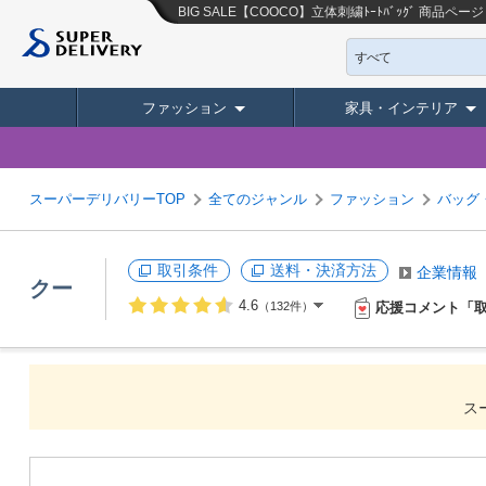
BIG SALE【COOCO】立体刺繍ﾄｰﾄﾊﾞｯｸﾞ
商品ページ
すべて
ファッション
家具・インテリア
スーパーデリバリーTOP
全てのジャンル
ファッション
バッグ
取引条件
送料・決済方法
企業情報
クー
4.6
応援コメント「
（132件）
ス