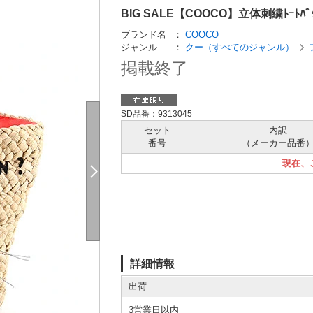
BIG SALE【COOCO】立体刺繍ﾄｰﾄﾊﾞｯ
ブランド名
：
COOCO
ジャンル
：
クー（すべてのジャンル）
掲載終了
SD品番：9313045
セット
内訳
番号
（メーカー
品番
現在、
詳細情報
出荷
3営業日以内