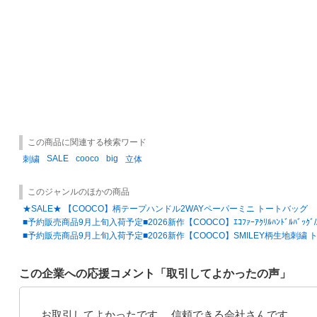
この商品に関連する検索ワード
SALE
cooco
big
刺繍
立体
このジャンルのほかの商品
★SALE★ 【COOCO】柄テープハンドル2WAYペーパーミニ トートバッグ
■予約販売商品9月上旬入荷予定■2026新作【COOCO】ｴｺﾌｧｰｱｸﾘﾙﾊﾝﾄﾞﾙﾊﾞｯｸﾞ
■予約販売商品9月上旬入荷予定■2026新作【COOCO】SMILEY柄生地刺繍 
この企業への応援コメント「取引してよかったの声」
お取引してよかったです。 信頼できる会社さんです