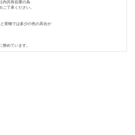
いますが社内共有在庫の為
ます。予めご了承ください。
て画面上と実物では多少の色の具合が
ます。
て
体制に努めています。