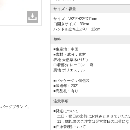
サイズ・容量
サイズ W21*H22*D11cm
口開きサイズ 33cm
ハンドル立ち上がり 12cm
規格
■
生産地：中国
■
素材・成分：素材
表地 天然草木(ﾒｲｽﾞ)
巾着部分 レーヨン 麻
裏地 ポリエステル
■
パッケージ：個包装
■
製造年：2021
■
商品札：有り
注意事項
るバッグブランド。
■発送について
土日・祝日の出荷はお休みとさせていただ
11：00以降のご注文は翌営業日の出荷に
■在庫管理について