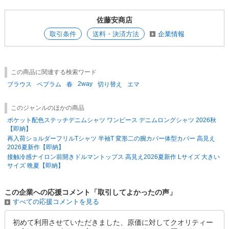
※モデル着用写真は屋外での撮影も含まれることもある為、
実際のカラーと多少異なる場合がございます。
佐藤安商店
※ご使用のパソコンのモニター環境により、 実物のカラーと異なって見
える場合があります。
取引条件
送料・決済方法
企業情報
※色味が異なる等のクレームはお受けできません。 ご了承の上ご注文を
お願い致します
※在庫数量は、 他店出品分との共有の為、売り違いが生じる場合がござ
います。 完売の際はご了承ください。
この商品に関連する検索ワード
2way
ブラウス
ペプラム
春
切り替え
エマ
このジャンルのほかの商品
ポケット配色ステッチデニムシャツ ワンピース デニムロングシャツ 2026秋
【即納】
再入荷ショルダーフリルTシャツ 半袖T 変形二の腕カバー体型カバー 高見え
2026夏新作【即納】
接触冷感ナイロン前開きドルマントップス 高見え2026夏新作 Lサイズ 大きい
サイズ 晩夏【即納】
この企業への応援コメント「取引してよかったの声」
すべての応援コメントを見る
初めて利用させていただきました、原価に対してクオリティー