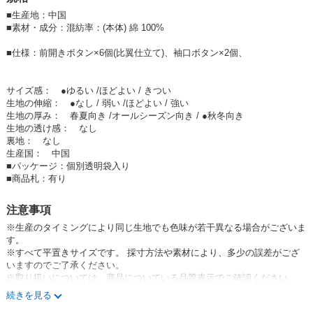
・ ・ ・ ・ ・ ・ ・ ・ ・ ・
【 Emma 】(エマ)
■
生産地：中国
「Emma」はドイツ語で「すべてを許容する、大きな」や
■
素材・成分：混紡率：(本体) 綿 100%
「優しい」「宇宙」「全世界の」と いう意味。
30代前半〜40代前半の働くママから全ての女性に応援してあげたい。
■仕様：前開きボタン×6個(比翼仕立て)、袖口ボタン×2個、
Emmaの商品を着ると優しい気持ちや
楽しい気持ちになるそんな商品を企画しています。
・ ・ ・ ・ ・ ・ ・ ・ ・ ・
サイズ感： ●ゆるい /ほどよい / きつい
生地の伸縮： ●なし / 弱い /ほどよい / 強い
#ライトアウター #ロング #ブラウス #切り替え #フレア #ギャザー #アウ
生地の厚み： 春夏向き /オールシーズン向き / ●秋冬向き
ター #トップス # 2022秋冬 #動画あり
生地の透け感： なし
裏地： なし
E-5174
生産国： 中国
■
パッケージ：個別透明袋入り
111upXteT-E
■
商品札：有り
注意事項
※生産のタイミングにより同じ生地でも色味が若干異なる場合がございま
す。
※すべて平置きサイズです。 採寸方法や素材により、多少の誤差がござ
いますのでご了承ください。
※取り扱いについては、商品についている品質表示でご確認ください。
※素材感や色合いの表現には個人差があり、環境におり色合いが異なる場
続きを見る
合がございます。