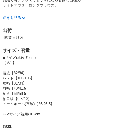
羽織でもブラウスでもサマになる着回し自在の
ライトアウターロングブラウス。
適度なハリ感の素材で切り替え裾部分に
続きを見る
ふわっとした広がりを持たせた大人可愛いシルエットが
ポイントのアイテムです。
出荷
-------------------------------------------------------
3営業日以内
《着用感》身長157cm
サイズ・容量
ゆったりとした袖にふわっと広がった裾で
気になる部分の体型カバーもばっちり◎
■サイズ(単位:約cm)
【M/L】
ライトアウターとしてもサッと羽織れて、
ロングブラウスとしてもシルエットで差をつけられるのが
着丈【82/84】
着回し力抜群で嬉しいポイントです！
バスト【100/106】
裾幅【81/84】
肩幅【40/41.5】
カラーはホワイト・ベージュ・ブラックの3色展開です。
袖丈【58/58.5】
袖口幅【9.5/10】
アームホール(直線)【25/26.5】
【商品のイメージ】カジュアル・ナチュラル・ボーイッシュ・トレンド
【着用シーン】 レジャー・旅行・街着・お買い物・ママ会などにお勧め
※Mサイズ着用/162cm
安心と安全：専門の検品工場で、一品一品検査して合格した商品です。
規格