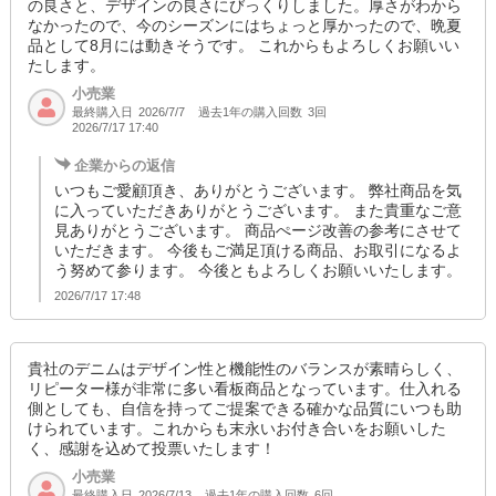
の良さと、デザインの良さにびっくりしました。厚さがわから
なかったので、今のシーズンにはちょっと厚かったので、晩夏
品として8月には動きそうです。 これからもよろしくお願いい
たします。
小売業
最終購入日
過去1年の購入回数
3回
2026/7/7
2026/7/17 17:40
企業からの返信
いつもご愛顧頂き、ありがとうございます。 弊社商品を気
に入っていただきありがとうございます。 また貴重なご意
見ありがとうございます。 商品ぺージ改善の参考にさせて
いただきます。 今後もご満足頂ける商品、お取引になるよ
う努めて参ります。 今後ともよろしくお願いいたします。
2026/7/17 17:48
貴社のデニムはデザイン性と機能性のバランスが素晴らしく、
リピーター様が非常に多い看板商品となっています。仕入れる
側としても、自信を持ってご提案できる確かな品質にいつも助
けられています。これからも末永いお付き合いをお願いした
く、感謝を込めて投票いたします！
小売業
最終購入日
過去1年の購入回数
6回
2026/7/13