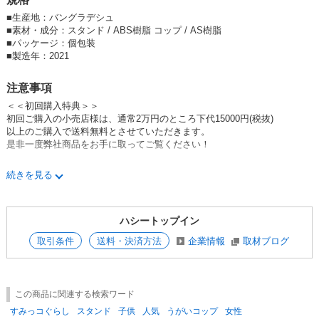
■
生産地：バングラデシュ
■
素材・成分：スタンド / ABS樹脂 コップ / AS樹脂
■
パッケージ：個包装
■
製造年：2021
注意事項
＜＜初回購入特典＞＞
初回ご購入の小売店様は、通常2万円のところ下代15000円(税抜)
以上のご購入で送料無料とさせていただきます。
是非一度弊社商品をお手に取ってご覧ください！
予約商品関しましては、既存の在庫のある商品を同時に購入された場合、
続きを見る
先に商品を発送する場合がございます。あらかじめご了承ください。
ハシートップイン
取引条件
送料・決済方法
企業情報
取材ブログ
この商品に関連する検索ワード
すみっコぐらし
スタンド
子供
人気
うがいコップ
女性