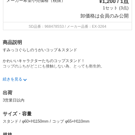
メーカー希望小売価格（税抜）
¥1,200 / 1点
1セット (3点)
卸価格は
会員のみ公開
SD品番：9684785S3
/ メーカー品番：EX-3264
商品説明
すみっコぐらしのうがいコップ＆スタンド
かわいいキャラクターたちのコップスタンド！
コップのふちがどこにも接触しない為、とっても衛生的。
コップがとっても衛生的！
続きを見る
コップの飲み口がどこにも接触しないので、とっても衛生的です。
コップの水もしっかり切ることができ、
出荷
清潔な状態を保つことが出来ます。
3営業日以内
サイズ・容量
コップを被せると、それぞれの物語の世界観が広がります！（
ハート柄
星空柄 英語柄）
スタンド / φ60×H1150mm / コップ φ65×H110mm
規格