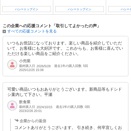
ハシートップイン
ハシートップイン
ハシー
この企業への応援コメント「取引してよかったの声」
すべての応援コメントを見る
いつもお世話になっております。楽しい商品を紹介していただ
いて、お客様にも大好評です。 これからも、お客様に喜んでい
ただける楽しい商品をご紹介ください。
小売業
最終購入日
過去1年の購入回数
5回
2026/5/28
2025/12/25 15:08
可愛い商品いつもおありがとうございます。新商品等もドシド
シ案内して下さい。平瀬
飲食業
最終購入日
過去1年の購入回数
0回
2024/10/15
2023/2/26 20:01
企業からの返信
コメントありがとうございます。 引き続き、何卒宜しくお