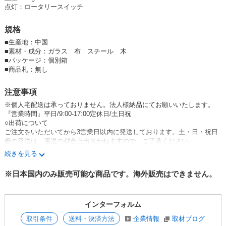
点灯：ロータリースイッチ
規格
■
生産地：中国
■
素材・成分：ガラス 布 スチール 木
■
パッケージ：個別箱
■
商品札：無し
注意事項
※個人宅配送は承っておりません。法人様納品にてお願いいたします。
『営業時間』平日/9:00-17:00定休日/土日祝
○出荷について
ご注文をいただいてから3営業日以内に発送しております。土・日・祝日
着の発送は、運送の都合上出来かねますので、ご了承ください。
下代(卸売価格)合計3万円以上で送料無料です(弊社元払い)。
続きを見る
金額が下回った場合は、別途送料を頂戴します。
○販売価格について
※日本国内のみ販売可能な商品です。海外販売はできません。
全ての取引先様へ、上代価格での販売にご協力をお願いしております。一
定期間のSALEなどを除き、常時値引きしての販売はお控えいただきます
よう、ご理解・ご協力をお願い致します。
インターフォルム
○商品・在庫について
本サイトと、弊社の在庫は連動していない為、出品中でも在庫切れの場合
取引条件
送料・決済方法
企業情報
取材ブログ
がございます。何卒ご了承ください。