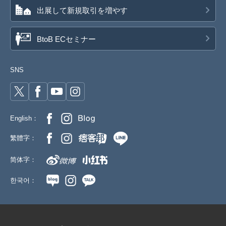
出展して新規取引を増やす
BtoB ECセミナー
SNS
English：
繁體字：
简体字：
한국어：