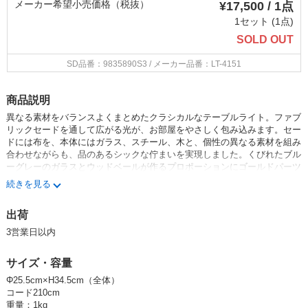
メーカー希望小売価格（税抜）
¥17,500 / 1点
1セット (1点)
SOLD OUT
SD品番：9835890S3
/ メーカー品番：LT-4151
商品説明
異なる素材をバランスよくまとめたクラシカルなテーブルライト。ファブ
リックセードを通して広がる光が、お部屋をやさしく包み込みます。セー
ドには布を、本体にはガラス、スチール、木と、個性の異なる素材を組み
合わせながらも、品のあるシックな佇まいを実現しました。くびれたブル
ーグレーのガラスとウッドベールが作るプロポーションにゴールドパーツ
が映える、美しいデザインです。上下の開いたセードが光を2方向に広げ
続きを見る
てムードのある空間を演出します。下側へも光が広がることで、本体の素
材感やシルエットもお楽しみいただけます。透明感のあるブルーグレーの
出荷
ガラスが消灯時にも美しい佇まいを見せます。なめらかにしつらえたウッ
ドベースとも好相性です。ベッドサイドやソファ横など、落ち着きたい場
3営業日以内
所をおしゃれに演出します。
サイズ・容量
Φ25.5cm×H34.5cm（全体）
コード210cm
重量：1kg