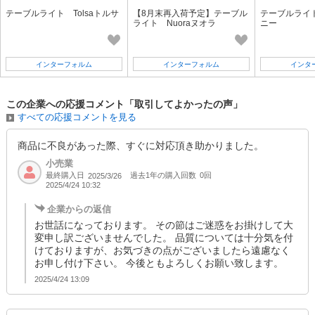
テーブルライト Tolsaトルサ
【8月末再入荷予定】テーブル
テーブルライト
ライト Nuoraヌオラ
ニー
インターフォルム
インターフォルム
インタ
この企業への応援コメント「取引してよかったの声」
すべての応援コメントを見る
商品に不良があった際、すぐに対応頂き助かりました。
小売業
最終購入日
過去1年の購入回数
0回
2025/3/26
2025/4/24 10:32
企業からの返信
お世話になっております。 その節はご迷惑をお掛けして大
変申し訳ございませんでした。 品質については十分気を付
けておりますが、お気づきの点がございましたら遠慮なく
お申し付け下さい。 今後ともよろしくお願い致します。
2025/4/24 13:09