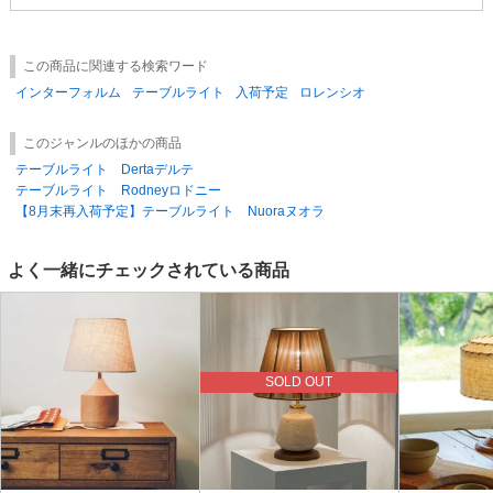
商品の誤納、不良や着時破損などの場合がございますので、到着後、必ず
検品をお願い致します。万が一不具合がございましたら、7日以内にご連
絡ください。
この商品に関連する検索ワード
インターフォルム
テーブルライト
入荷予定
ロレンシオ
このジャンルのほかの商品
テーブルライト Dertaデルテ
テーブルライト Rodneyロドニー
【8月末再入荷予定】テーブルライト Nuoraヌオラ
よく一緒にチェックされている商品
SOLD OUT