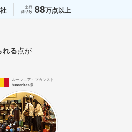
3
88
出品
社
万点以上
商品数
られる
点が
ルーマニア・ブカレスト
humanitas様