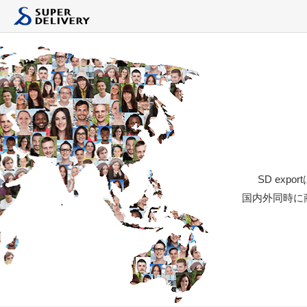
イトSD export
SD ex
国内外同時に