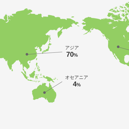
アジア
70
%
オセアニア
4
%