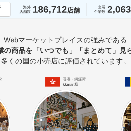
186,712
2,06
は
海外
出展
店舗
店舗数
企業数
。
Webマーケットプレイスの強みである
業の商品を
「いつでも」
「まとめて」
見
多くの国の
小売店に評価
されています。
タ
香港・銅鑼湾
kkmart様