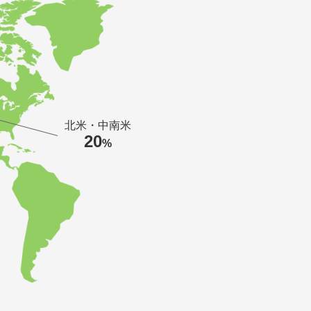
北米・中南米
20
%