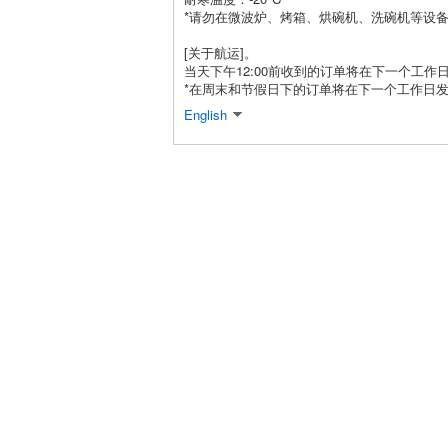
*请勿在微波炉、烤箱、烘碗机、洗碗机等设
[关于航运]。
当天下午12:00前收到的订单将在下一个工作
*在周末和节假日下的订单将在下一个工作日
English