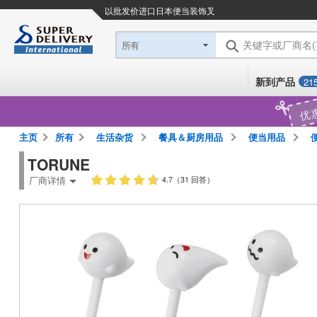
以批发价进口日本
便当装饰叉
关键字或厂商名
所有
新到产品
21
优
主页
所有
生活杂货
餐具＆厨房用品
便当用品
便
TORUNE
厂商详情
4.7（31 回答）