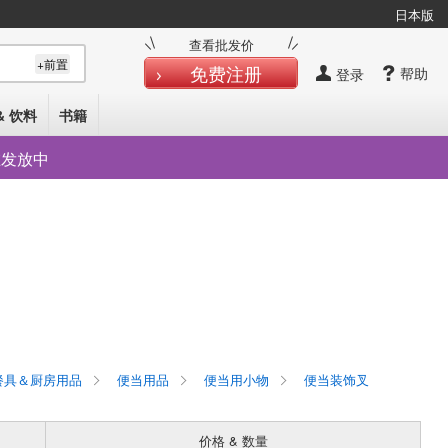
日本版
查看批发价
+前置
免费注册
帮助
登录
& 饮料
书籍
在发放中
具＆厨房用品
便当用品
便当用小物
便当装饰叉
价格 & 数量