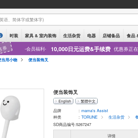
(英语、简体字或繁体字)
时装
家具 & 室内装饰
生活杂货
电器
店铺备品
食品 
5
惠券
10,000日元运费&手续费
优惠券正
会员福利
当用小物
便当装饰叉
便当装饰叉
English
繁體中文
品牌
mama's Assist
种类
TORUNE
生活杂货
餐
SD商品编号:5267247
详情