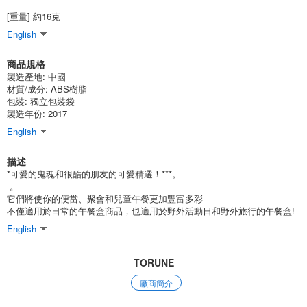
[重量] 約16克
English
商品規格
製造產地:
中國
材質/成分:
ABS樹脂
包裝:
獨立包裝袋
製造年份: 2017
English
描述
*可愛的鬼魂和很酷的朋友的可愛精選！***。
。
它們將使你的便當、聚會和兒童午餐更加豐富多彩
不僅適用於日常的午餐盒商品，也適用於野外活動日和野外旅行的午餐盒!
English
TORUNE
廠商簡介