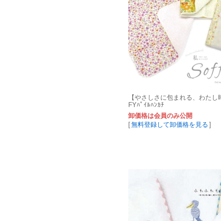
【やさしさに包まれる、わたし時
FYﾊﾟｲﾙﾊﾝｶﾁ
卸価格は会員のみ公開
[
無料登録して卸価格を見る
]