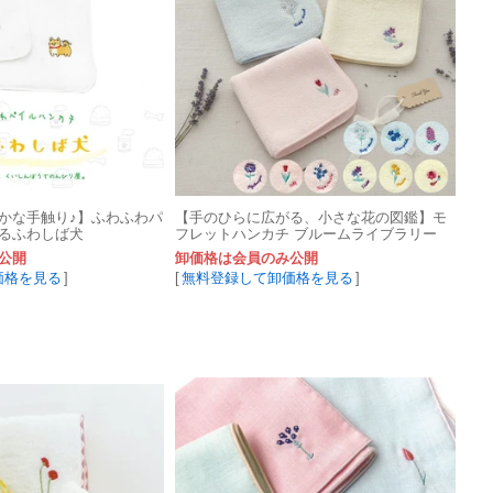
かな手触り♪】ふわふわパ
【手のひらに広がる、小さな花の図鑑】モ
るふわしば犬
フレットハンカチ ブルームライブラリー
公開
卸価格は会員のみ公開
価格を見る
]
[
無料登録して卸価格を見る
]