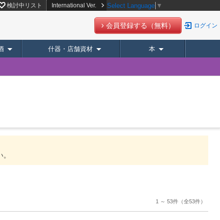
検討中リスト
International Ver.
Select Language
▼
会員登録する（無料）
ログイン
酒
什器・店舗資材
本
い。
1 ～ 53件
（全53件）