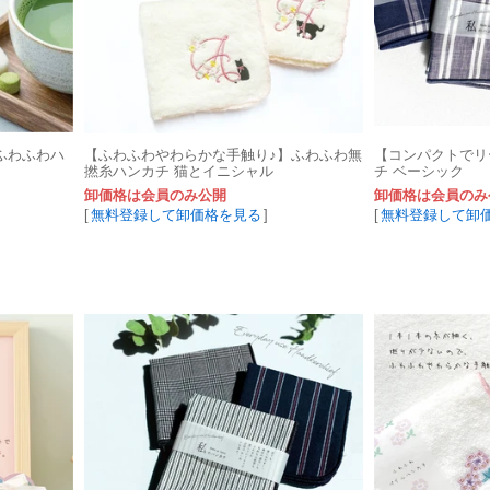
ふわふわハ
【ふわふわやわらかな手触り♪】ふわふわ無
【コンパクトでリ
撚糸ハンカチ 猫とイニシャル
チ ベーシック
卸価格は会員のみ公開
卸価格は会員のみ
[
無料登録して卸価格を見る
]
[
無料登録して卸