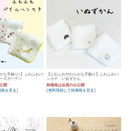
かな手触り♪】ふわふわパ
【ふわふわやわらかな手触り】ふわふわハ
ーズガーデン
ンカチ いぬずかん
公開
卸価格は会員のみ公開
価格を見る
]
[
無料登録して卸価格を見る
]