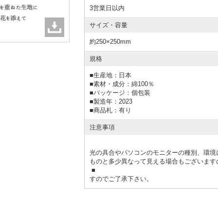
3営業日以内
サイズ・容量
約250×250mm
規格
■
生産地：日本
■
素材・成分：綿100％
■
パッケージ：個包装
■
製造年：2023
■
商品札：有り
注意事項
光の具合やパソコンのモニターの種別、環境
ものと多少異なって見える場合もございます
■
すのでご了承下さい。