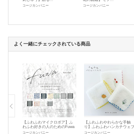
コージカンパニー
コージカンパニー
よく一緒にチェックされている商品
【ふわふわマイクロボア】ふ
【ふわふわやわらかな手触
わふわ好きの人のためのFuwa
り】ふわふわハンカチウェ
ハンカチ
ランナー
コージカンパニー
コージカンパニー