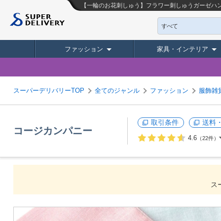
【一輪のお花刺しゅう】フラワー刺しゅうガーゼハ
すべて
ファッション
家具・インテリア
スーパーデリバリーTOP
全てのジャンル
ファッション
服飾雑
取引条件
送料
コージカンパニー
4.6
（22件）
ス