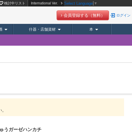
検討中リスト
International Ver.
Select Language
▼
会員登録する（無料）
ログイン
酒
什器・店舗資材
本
い。
ゅうガーゼハンカチ