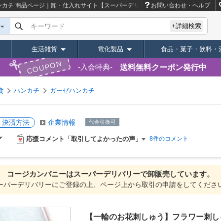
ンカチ
商品ページ｜卸・仕入れサイト【スーパーデリバリー】
お問い合わせ・ヘルプ
キーワード
+詳細検索
生活雑貨
電化製品
食品・菓子・飲料・
COUPON
送料無料クーポン発行中
入会特典
貨
ハンカチ
ガーゼハンカチ
・決済方法
企業情報
代金引換可
応援コメント「取引してよかったの声」
8件のコメント
コージカンパニーは
スーパーデリバリーで
卸販売しています。
ーパーデリバリーにご登録の上、ページ上から取引の申請をしてくださ
【一輪のお花刺しゅう】フラワー刺し