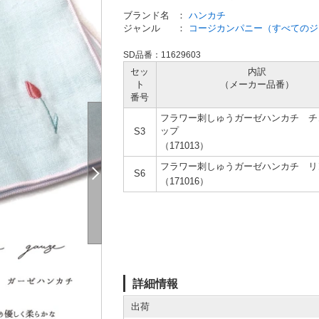
ブランド名
：
ハンカチ
ジャンル
：
コージカンパニー（すべてのジ
SD品番：11629603
セッ
内訳
ト
（メーカー
品番）
番号
フラワー刺しゅうガーゼハンカチ チ
ップ
S3
（171013）
フラワー刺しゅうガーゼハンカチ リ
S6
（171016）
詳細情報
出荷