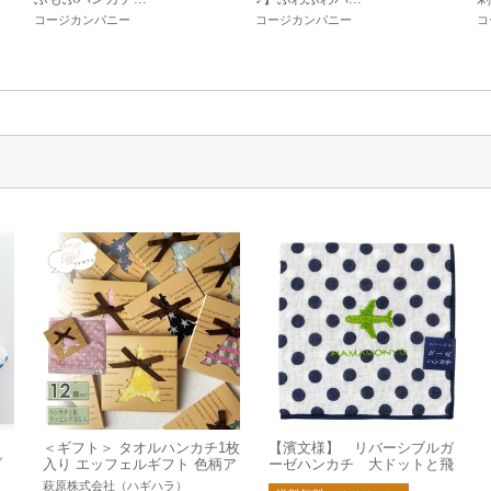
コージカンパニー
コージカンパニー
コ
＜ギフト＞ タオルハンカチ1枚
【濱文様】 リバーシブルガ
ブ
入り エッフェルギフト 色柄ア
ーゼハンカチ 大ドットと飛
ソート
行機
萩原株式会社（ハギハラ）