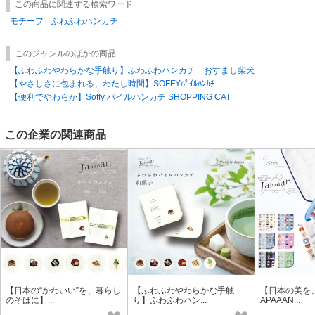
この商品に関連する検索ワード
モチーフ
ふわふわハンカチ
このジャンルのほかの商品
【ふわふわやわらかな手触り】ふわふわハンカチ おすまし柴犬
【やさしさに包まれる、わたし時間】SOFFYﾊﾟｲﾙﾊﾝｶﾁ
【便利でやわらか】Soffy パイルハンカチ SHOPPING CAT
この企業の関連商品
【日本の“かわいい”を、暮らし
【ふわふわやわらかな手触
【日本の美を
のそばに】...
り】ふわふわハン...
APAAAN...