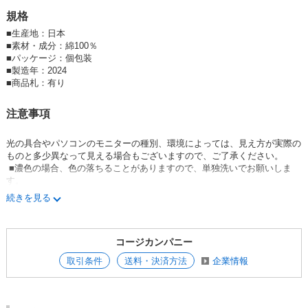
規格
■
生産地：日本
■
素材・成分：綿100％
■
パッケージ：個包装
■
製造年：2024
■
商品札：有り
注意事項
光の具合やパソコンのモニターの種別、環境によっては、見え方が実際の
ものと多少異なって見える場合もございますので、ご了承ください。
■濃色の場合、色の落ちることがありますので、単独洗いでお願いしま
す。
洗濯は手洗いをお勧めしますが場合によっては縮みが生じる恐れがありま
続きを見る
すのでご了承下さい。
コージカンパニー
取引条件
送料・決済方法
企業情報