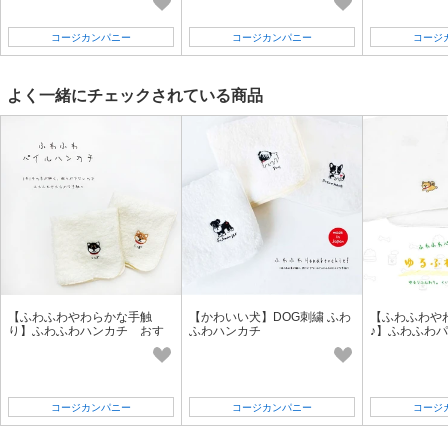
コージカンパニー
コージカンパニー
コージ
よく一緒にチェックされている商品
【ふわふわやわらかな手触
【かわいい犬】DOG刺繍 ふわ
【ふわふわや
り】ふわふわハンカチ おす
ふわハンカチ
♪】ふわふわ
まし柴犬
ゆるふわしば
コージカンパニー
コージカンパニー
コージ