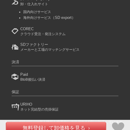
卸・仕入れサイト
国内向けサービス
（SD export）
海外向けサービス
COREC
クラウド受注・発注システム
SDファクトリー
メーカーと工場のマッチングサービス
決済
Paid
BtoB後払い決済
保証
URIHO
ネット完結型の売掛保証
スーパーデリバリーは個人情報を暗号化して送信するSSLに対応しています。
(C) 2024 RACCOON COMMERCE, Inc. All rights reserved.
無料登録して卸価格を見る