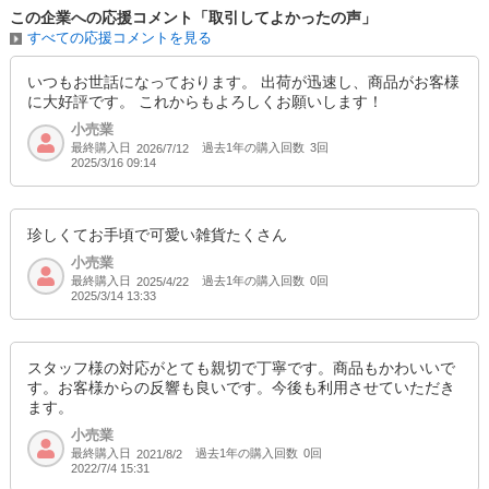
この企業への応援コメント「取引してよかったの声」
すべての応援コメントを見る
いつもお世話になっております。 出荷が迅速し、商品がお客様
に大好評です。 これからもよろしくお願いします！
小売業
最終購入日
過去1年の購入回数
3回
2026/7/12
2025/3/16 09:14
珍しくてお手頃で可愛い雑貨たくさん
小売業
最終購入日
過去1年の購入回数
0回
2025/4/22
2025/3/14 13:33
スタッフ様の対応がとても親切で丁寧です。商品もかわいいで
す。お客様からの反響も良いです。今後も利用させていただき
ます。
小売業
最終購入日
過去1年の購入回数
0回
2021/8/2
2022/7/4 15:31