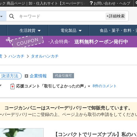
ック
商品ページ｜卸・仕入れサイト【スーパーデリバリー】
お問い合わせ・ヘルプ
キーワード
+詳細検索
生活雑貨
電化製品
食品・菓子・飲料・
COUPON
送料無料クーポン発行中
入会特典
貨
ハンカチ
タオルハンカチ
・決済方法
企業情報
代金引換可
応援コメント「取引してよかったの声」
8件のコメント
コージカンパニーは
スーパーデリバリーで
卸販売しています。
ーパーデリバリーにご登録の上、ページ上から取引の申請をしてくださ
【コンパクトでリーズナブル】私のハ