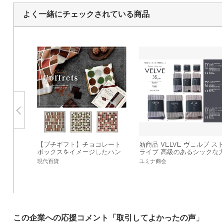
よく一緒にチェックされている商品
【プチギフト】チョコレート
新商品 VELVE ヴェルブ ス
ボックスをイメージしたハン
ライプ 高級のあるシックな
カチ Coffrets【日本製】
人タオル ハンカチ フェイス
現代百貨
ユミナ商会
オル バスタオル
この企業への応援コメント「取引してよかったの声」