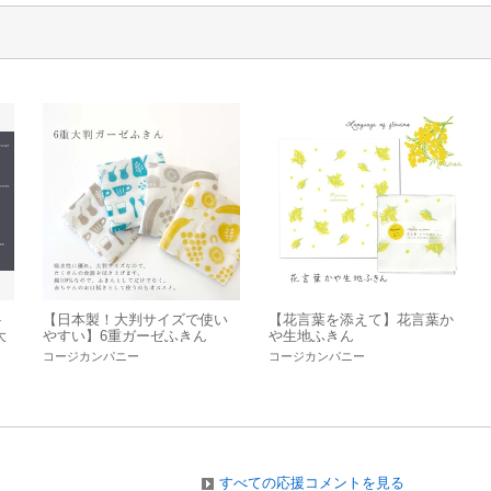
ト
【日本製！大判サイズで使い
【花言葉を添えて】花言葉か
大
やすい】6重ガーゼふきん
や生地ふきん
タ
コージカンパニー
コージカンパニー
すべての応援コメントを見る