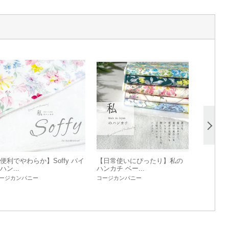
便利でやわらか】Soffy パイ
【日常使いにぴったり】私の
ハン...
ハンカチ ベー...
ージカンパニー
コージカンパニー