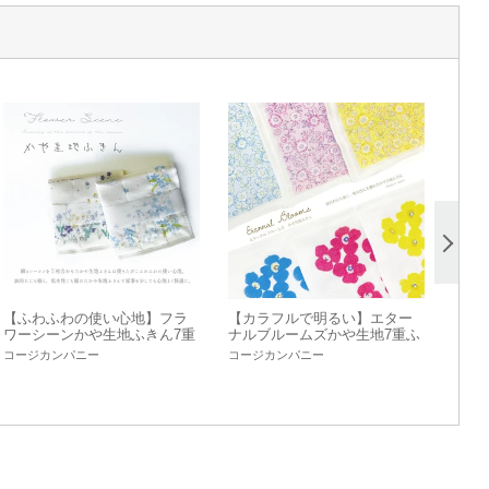
【ふわふわの使い心地】フラ
【カラフルで明るい】エター
ワーシーンかや生地ふきん7重
ナルブルームズかや生地7重ふ
ふきん
きん
コージカンパニー
コージカンパニー