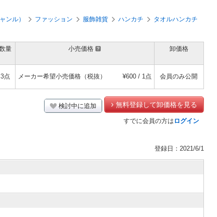
ャンル）
ファッション
服飾雑貨
ハンカチ
タオルハンカチ
数量
小売価格
卸価格
3点
メーカー希望小売価格（税抜）
¥600 / 1点
会員のみ公開
無料登録して卸価格を見る
検討中に追加
すでに会員の方は
ログイン
登録日：2021/6/1