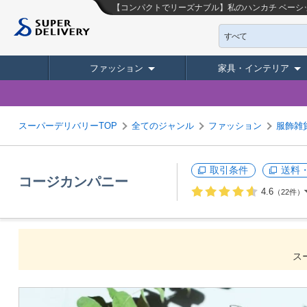
【コンパクトでリーズナブル】私のハンカチ ベーシ
すべて
ファッション
家具・インテリア
スーパーデリバリーTOP
全てのジャンル
ファッション
服飾雑
取引条件
送料
コージカンパニー
4.6
（22件）
ス