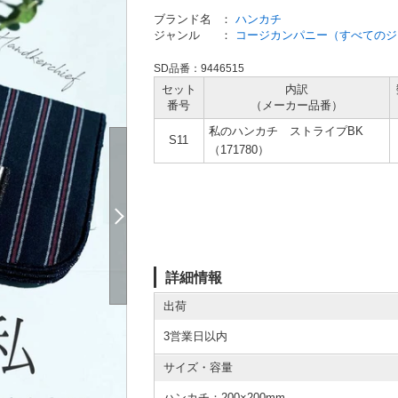
ブランド名
：
ハンカチ
ジャンル
：
コージカンパニー（すべてのジ
SD品番：9446515
セット
内訳
番号
（メーカー
品番）
私のハンカチ ストライプBK
S11
（171780）
詳細情報
出荷
3営業日以内
サイズ・容量
ハンカチ：200×200mm