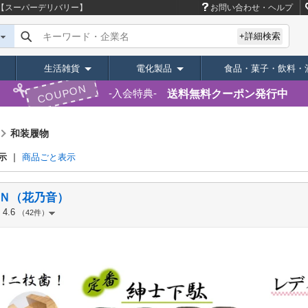
【スーパーデリバリー】
お問い合わせ・ヘルプ
キーワード・企業名
+詳細検索
生活雑貨
電化製品
食品・菓子・飲料・
COUPON
送料無料クーポン発行中
入会特典
和装履物
示
商品ごと表示
Ｎ（花乃音）
4.6
（42件）