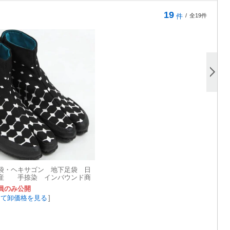
19
件
/
全19件
袋・ヘキサゴン 地下足袋 日
産 手捺染 インバウンド商
芸
員のみ公開
して卸価格を見る
]