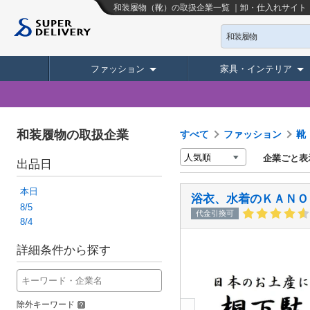
和装履物（靴）の取扱企業一覧 ｜卸・仕入れサイト
和装履物
ファッション
家具・インテリア
和装履物の取扱企業
すべて
ファッション
靴
企業ごと表
出品日
本日
浴衣、水着のＫＡＮＯ
8/5
代金引換可
8/4
詳細条件から探す
除外キーワード