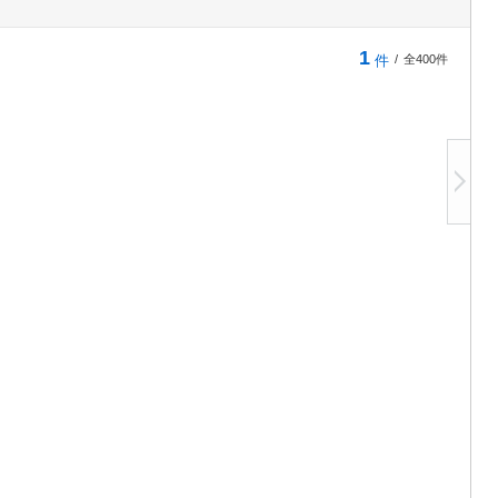
1
件
/
全400件