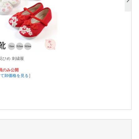
花ひめ 刺繍履
員のみ公開
して卸価格を見る
]