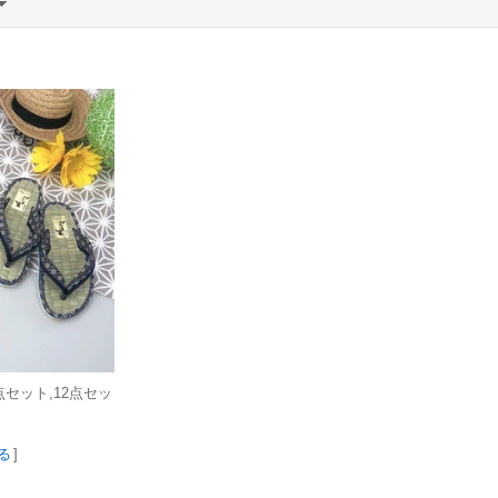
セット,12点セッ
る
]