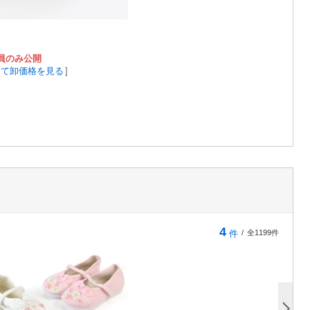
員のみ公開
して卸価格を見る
]
4
件
/
全1199件