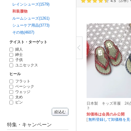
4.5
（27件）
レインシューズ(1579)
和装履物
ルームシューズ(1261)
シューケア用品(3773)
その他(4607)
テイスト・ターゲット
婦人
紳士
子供
ユニセックス
ヒール
フラット
ベーシック
ウェッジ
太め
ピン
日本製 キッズ草履 24点
ト
絞込む
卸価格は会員のみ公開
[
無料登録して卸価格を見
特集・キャンペーン