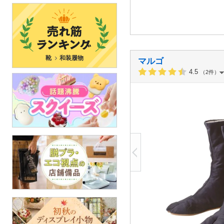
靴
和装履物
マルゴ
4.5
（2件）