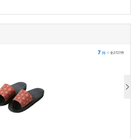
7
件
/
全2727件