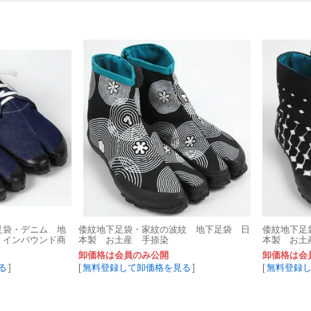
足袋・デニム 地
倭紋地下足袋・家紋の波紋 地下足袋 日
倭紋地下足
 インバウンド商
本製 お土産 手捺染
本製 お土
品 伝統工
卸価格は会員のみ公開
卸価格は会
る
]
[
無料登録して卸価格を見る
]
[
無料登録