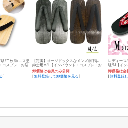
駄/二枚歯/ニス塗
【定番】オーソドックスなメンズ桐下駄
レディース
・コスプレ・お祭
紳士用M/L【インバウンド・コスプレ・お
駄/M【イ
祭り・浴衣・花火】
卸価格は会員のみ公開
卸価格は会
る
]
[
無料登録して卸価格を見る
]
[
無料登録