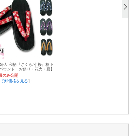
/婦人 和柄『さくら/小桜』桐下
ンバウンド・お祭り・花火・夏】
員のみ公開
して卸価格を見る
]