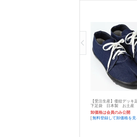
【受注生産】倭紋デッキ
下足袋 日本製 お土産
品 伝統工芸
卸価格は会員のみ公開
[
無料登録して卸価格を見