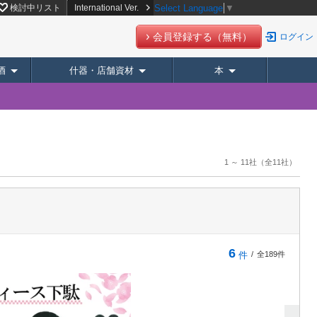
検討中リスト
International Ver.
Select Language
▼
会員登録する（無料）
ログイン
酒
什器・店舗資材
本
1 ～ 11社
（全11社）
6
件
/
全189件