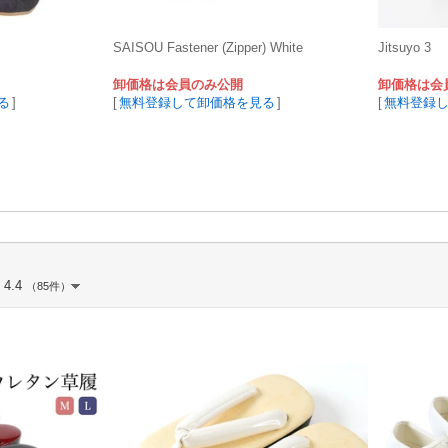
SAISOU Fastener (Zipper) White
Jitsuyo 3
卸価格は会員のみ公開
卸価格は会
る
]
[
無料登録して卸価格を見る
]
[
無料登録
4.4
（85件）