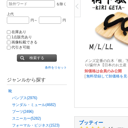
を除く
上代
円～
円
在庫あり
1点販売あり
画像転載できる
代引き可能
検索する
メンズ定番の白木「桐」下
り/歯付き【日本のお土産
条件をリセット
り】
卸価格は会員のみ公開
[
無料登録して卸価格を見
ジャンルから探す
靴
パンプス(2976)
サンダル・ミュール(4682)
ブーツ(2496)
スニーカー(5282)
プッティー
フォーマル・ビジネス(1523)