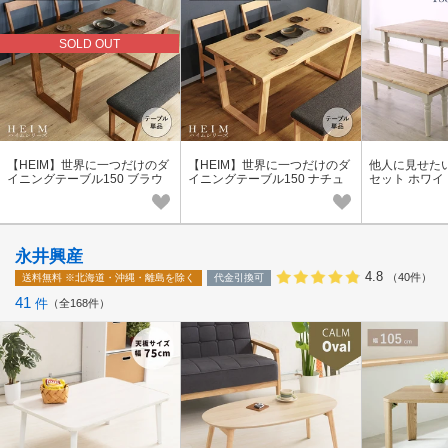
SOLD OUT
【HEIM】世界に一つだけのダ
【HEIM】世界に一つだけのダ
他人に見せた
イニングテーブル150 ブラウ
イニングテーブル150 ナチュ
セット ホワイ
ン <送料無料>
ラル <送料無料>
永井興産
4.8
（40件）
送料無料
※北海道・沖縄・離島を除く
代金引換可
41
件
全168件