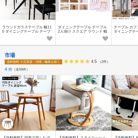
ラウンドガラステーブル 幅11
ダイニングテーブル テーブル
テーブル カフ
0 ダイニングテーブル テーブ
2人掛け スクエア ラウンド 幅
ダイニングテ
ル 4人掛け 楕円形 円形 ガラス
80 幅90 食卓テーブル 天然木
アジャスター付
天然木 北欧
ンプル
市場
4.5
（2件）
送料無料
※北海道・沖縄・離島を除く
4
件
全59件
【送料無料】円形で楽しむダ
【送料無料】スタイリッシュ
【送料無料】