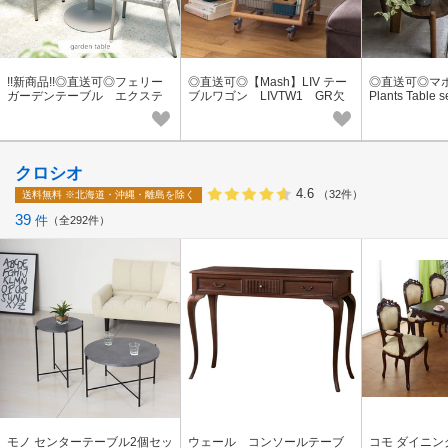
!!新商品!!◎直送可◎フェリー
◎直送可◎【Mash】LIV テー
◎直送可◎マホガ
ガーデンテーブル エクステ
ブルワゴン LIVTW1 GR欠
Plants Tabl
リア 丸テーブル FLGT60S
品中 次回9月上旬予定
プランツ テー
GR
OPLT3S
クロシオ
4.6
（32件）
送料無料
※北海道・沖縄・離島を除く
39
件
全292件
モノ センターテーブル2個セッ
ウェール コンソールテーブ
コモ ダイニン