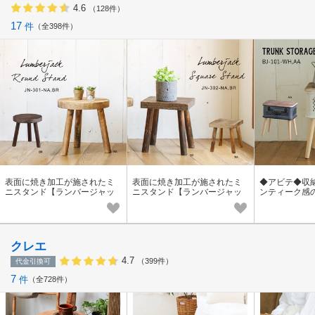
4.6
（128件）
17
件
全398件
表面に焼き加工が施されたミ
表面に焼き加工が施されたミ
◆アビテ◆収
ニスタンド【ランバージャッ
ニスタンド【ランバージャッ
ンティーク感
ク・ラウンドスタンド 】
ク・スクエアスタンド 】
ーブル【トラ
ジテーブル 】
クレエ
4.7
（399件）
代金引換可
7
件
全728件