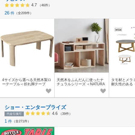
4.7
（46件）
26
件
全209件
4サイズから選べる天然木製ロ
天然木をふんだんに使ったナ
タモ材とメラ
ーテーブル＜折れ脚テーブ
チュラルシリーズ ＜NATURA
耐久性のある ＜
ル バーグII NA＞
L SIGNATURE 伸縮ボード＞
テーブル ロシェ
ショー・エンタープライズ
4.6
（39件）
代金引換可
1
件
全271件