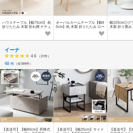
ハウステーブル【幅75cm】 机
オーバルカームテーブル【幅9
幅105cm◎
折りたたみ 木製 折れ脚 ナチュ
0cm】机 木製 折りたたみ ロー
木製 折り畳み
ラル 完成品 ひとり暮らし
テーブル ナチュラル 北欧風 ひ
チュラル モダン
とり暮らし
ーク 突板
イーナ
4.6
（37件）
48
件
全389件
【直送可】【幅80cm】昇降式
【直送可】【幅35cm】サイド
【直送可】【3