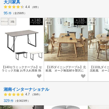
大川家具
4.4
（8件）
95
件
全258件
【140セラミックテーブル】セ
【135ダイニングテーブル】北
【110丸ダイ
ラミック天板 お手入れ簡単 熱
欧風 オーク無垢材を贅沢に
北欧風 オー
キズ 汚れ 強い 全2色
使用したダイニング
に使用したダ
ーブル
湘南インターナショナル
4.7
（39件）
329
件
全3623件