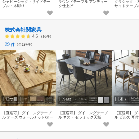
シャビーシック・サイドテー
ラウンドテーブル アンティー
クラシック・
ブル・木彫り
ク仕上げ
サイドテーブ
株式会社関家具
4.6
（16件）
29
件
全197件
【直送可】 ダイニングテーブ
【直送可】 ダイニングテーブ
【直送可】 
ル オーズ ウォールナット/オー
ル ネスト セラミック天板
ル ビルズ 耳
ク無垢材
加工