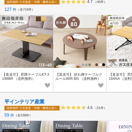
4.7
（40件）
送料無料
※北海道・沖縄・離島を除く
127
件
全719件
【直送可】 昇降テーブルKT-3
【直送可】 折れ脚テーブルク
【直送可】 昇
198BR （送料無料）
ルール80R-BG （送料無料）
184NA （送
平インテリア産業
4.6
（51件）
送料無料
※北海道・沖縄・離島を除く
59
件
全238件