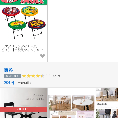
【アメリカンダイナー気
分！】【主役級のインテリア
☆】 BOTTLE CAP TABLE■ボ
トルキャップテーブル
東谷
4.4
（23件）
代金引換可
204
件
全1082件
SOLD OUT