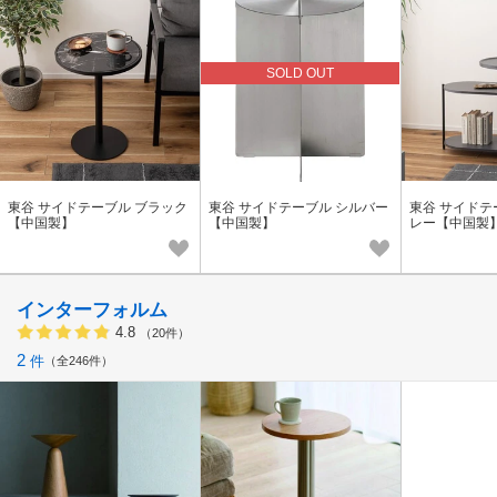
SOLD OUT
東谷 サイドテーブル ブラック
東谷 サイドテーブル シルバー
東谷 サイドテ
【中国製】
【中国製】
レー【中国製
インターフォルム
4.8
（20件）
2
件
全246件