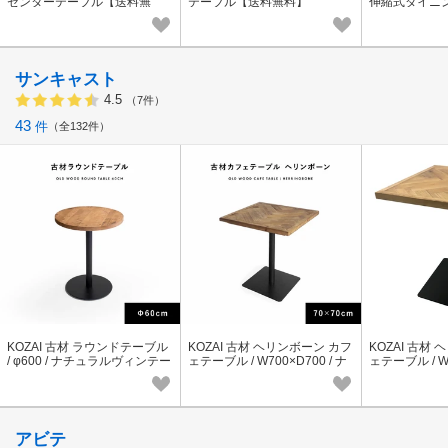
センターテーブル【送料無
テーブル【送料無料】
伸縮式ダイニ
料】
ェア2脚【送
サンキャスト
4.5
（7件）
43
件
全132件
KOZAI 古材 ラウンドテーブル
KOZAI 古材 ヘリンボーン カフ
KOZAI 古材
/ φ600 / ナチュラルヴィンテー
ェテーブル / W700×D700 / ナ
ェテーブル / W6
ジ
チュラルヴィンテージ
チュラルヴィ
アビテ