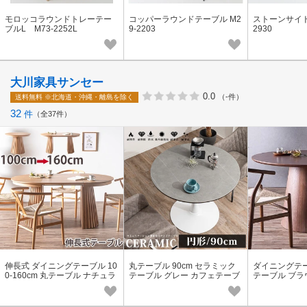
モロッコラウンドトレーテー
コッパーラウンドテーブル M2
ストーンサイド
ブルL M73-2252L
9-2203
2930
大川家具サンセー
0.0
（-件）
送料無料
※北海道・沖縄・離島を除く
32
件
全37件
伸長式 ダイニングテーブル 10
丸テーブル 90cm セラミック
ダイニングテーブ
0-160cm 丸テーブル ナチュラ
テーブル グレー カフェテーブ
テーブル ブラ
ル 天然木突板 【グランデ】※
ル 【ポラリス】※直送可能※
ラウンドテー
直送可能※
ア】※直送可