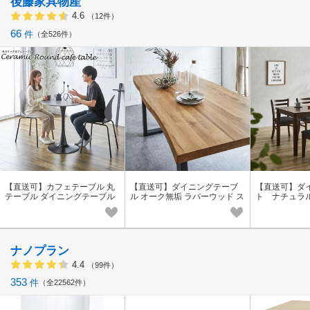
後藤家具物産
4.6
（12件）
66
件
全526件
【直送可】カフェテーブル 丸
【直送可】ダイニングテーブ
【直送可】ダ
テーブル ダイニングテーブル
ル オーク無垢 ラバーウッド ス
ト ナチュラ
円形 セラミック WH GY
クエア テーブル 180cm
ナノプラン
4.4
（99件）
353
件
全22562件