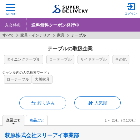
ログイン
MENU
送料無料クーポン発行中
入会特典
すべて
家具・インテリア
家具
テーブル
テーブルの取扱企業
ダイニングテーブル
ローテーブル
サイドテーブル
その他
ジャンル内の人気検索ワード：
ローテーブル
大川家具
人気順
絞り込み
企業ごと
商品ごと
1 ～ 25社
（全136社）
萩原株式会社スリーアイ事業部