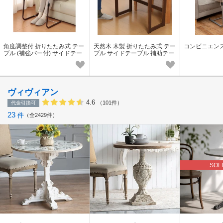
角度調整付 折りたたみ式 テー
天然木 木製 折りたたみ式 テー
コンビニエン
ブル (補強バー付) サイドテー
ブル サイドテーブル 補助テー
ブル カフェテーブル
ブル
ヴィヴィアン
4.6
（101件）
代金引換可
23
件
全2429件
SOL