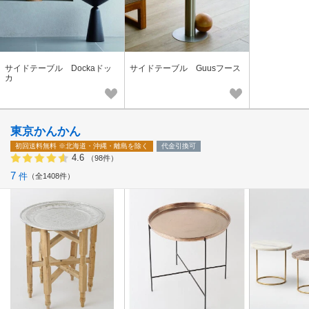
サイドテーブル Dockaドッ
サイドテーブル Guusフース
カ
東京かんかん
初回送料無料
※北海道・沖縄・離島を除く
代金引換可
4.6
（98件）
7
件
全1408件