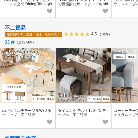
イニング空間 Dining Table φ9
で機能的なサイドテーブル sid
ラミンテーブ
00 ダイニングテーブル
etable(LOTUS）
不二貿易
4.5
（58件）
送料無料
※北海道・沖縄・離島を除く
93
件
全1274件
両バタマルチテーブルW80 タ
ダイニング モルト120×75 テ
コーヒーテーブ
ーニップ 不二貿易
ーブル 不二貿易
チュラル／ブ
易