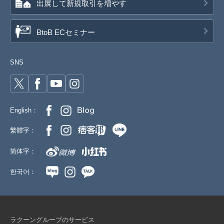
出展して新規取引を増やす
BtoB ECセミナー
SNS
English：
繁體字：
简体字：
한국어：
ラクーングループのサービス