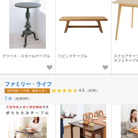
グリース・スモールテーブル
リビングテーブル
スクエアテー
カフェテーブ
ブル 角テーブ
ーブル
ファミリー・ライフ
4.5
（87件）
送料無料
※沖縄・離島を除く
7
件
全963件