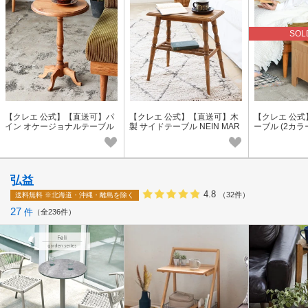
SOL
【クレエ 公式】【直送可】パ
【クレエ 公式】【直送可】木
【クレエ 公
イン オケージョナルテーブル
製 サイドテーブル NEIN MAR
ーブル (2カラー)
NEIN MARKE / ナインマーケ
KE / ナインマーケ「2023新
クス
「2023新作」
作」
弘益
4.8
（32件）
送料無料
※北海道・沖縄・離島を除く
27
件
全236件